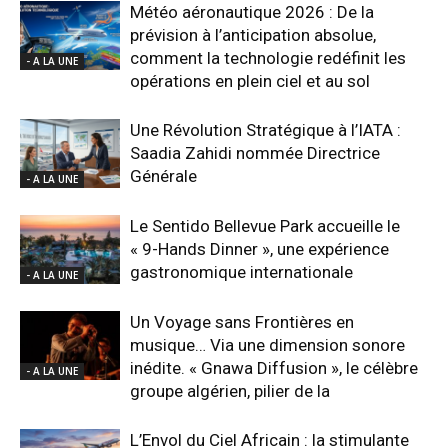
Météo aéronautique 2026 : De la
prévision à l’anticipation absolue,
comment la technologie redéfinit les
- A LA UNE
opérations en plein ciel et au sol
Une Révolution Stratégique à l’IATA :
Saadia Zahidi nommée Directrice
Générale
- A LA UNE
Le Sentido Bellevue Park accueille le
« 9-Hands Dinner », une expérience
gastronomique internationale
- A LA UNE
Un Voyage sans Frontières en
musique… Via une dimension sonore
inédite. « Gnawa Diffusion », le célèbre
- A LA UNE
groupe algérien, pilier de la
L’Envol du Ciel Africain : la stimulante