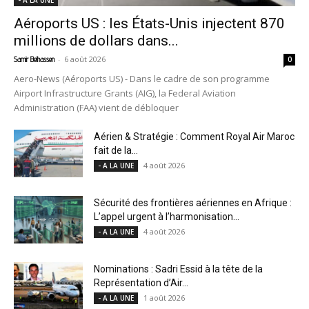
Aéroports US : les États-Unis injectent 870
millions de dollars dans...
-
6 août 2026
Samir Belhassen
0
Aero-News (Aéroports US) - Dans le cadre de son programme
Airport Infrastructure Grants (AIG), la Federal Aviation
Administration (FAA) vient de débloquer
Aérien & Stratégie : Comment Royal Air Maroc
fait de la...
4 août 2026
- A LA UNE
Sécurité des frontières aériennes en Afrique :
L’appel urgent à l’harmonisation...
4 août 2026
- A LA UNE
Nominations : Sadri Essid à la tête de la
Représentation d’Air...
1 août 2026
- A LA UNE