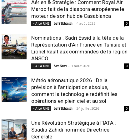
Aérien & Stratégie : Comment Royal Air
Maroc fait de la diaspora européenne le
moteur de son hub de Casablanca
-
4 août 2026
- A LA UNE
Samir Belhassen
0
Nominations : Sadri Essid à la tête de la
Représentation d’Air France en Tunisie et
Lionel Rault aux commandes de la région
ANSCO
-
1 août 2026
- A LA UNE
Aero News
0
Météo aéronautique 2026 : De la
prévision à l’anticipation absolue,
comment la technologie redéfinit les
opérations en plein ciel et au sol
-
24 juillet 2026
- A LA UNE
Samir Belhassen
0
Une Révolution Stratégique à l’IATA :
Saadia Zahidi nommée Directrice
Générale