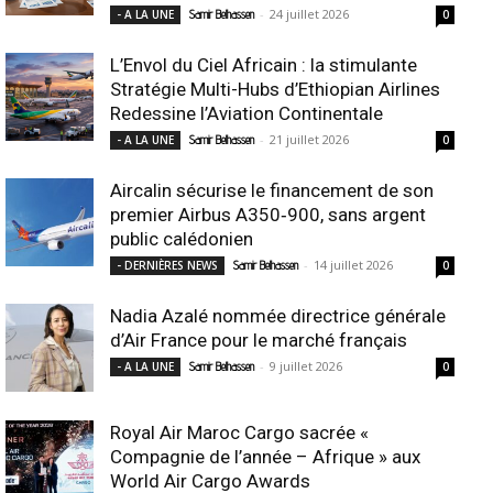
-
24 juillet 2026
- A LA UNE
Samir Belhassen
0
L’Envol du Ciel Africain : la stimulante
Stratégie Multi-Hubs d’Ethiopian Airlines
Redessine l’Aviation Continentale
-
21 juillet 2026
- A LA UNE
Samir Belhassen
0
Aircalin sécurise le financement de son
premier Airbus A350‑900, sans argent
public calédonien
-
14 juillet 2026
- DERNIÈRES NEWS
Samir Belhassen
0
Nadia Azalé nommée directrice générale
d’Air France pour le marché français
-
9 juillet 2026
- A LA UNE
Samir Belhassen
0
Royal Air Maroc Cargo sacrée «
Compagnie de l’année – Afrique » aux
World Air Cargo Awards