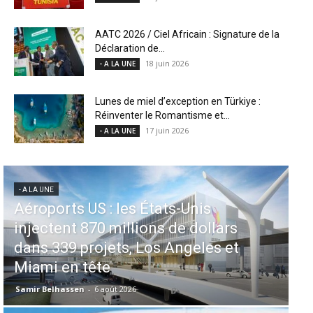
AATC 2026 / Ciel Africain : Signature de la
Déclaration de...
18 juin 2026
- A LA UNE
Lunes de miel d’exception en Türkiye :
Réinventer le Romantisme et...
17 juin 2026
- A LA UNE
- A LA UNE
- 
Météo aéronautique 2026 : De la
L’
prévision à l’anticipation absolue,
s
comment la technologie redéfinit
d
les opérations en plein ciel et au sol
l’
Samir Belhassen
-
24 juillet 2026
Sa