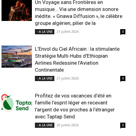
Un Voyage sans Frontières en
musique… Via une dimension sonore
inédite. « Gnawa Diffusion », le célèbre
groupe algérien, pilier de la
21 juillet 2026
- A LA UNE
0
L’Envol du Ciel Africain : la stimulante
Stratégie Multi-Hubs d’Ethiopian
Airlines Redessine l’Aviation
Continentale
21 juillet 2026
- A LA UNE
0
Profitez de vos vacances d’été en
famille l’esprit léger en recevant
l’argent de vos proches à l’étranger
avec Taptap Send
20 juillet 2026
- A LA UNE
0