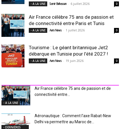
-
6 juillet 2026
- A LA UNE
Samir Belhassen
0
Air France célèbre 75 ans de passion et
de connectivité entre Paris et Tunis
-
1 juillet 2026
- A LA UNE
Aero News
0
Tourisme : Le géant britannique Jet2
débarque en Tunisie pour l’été 2027 !
-
19 juin 2026
- A LA UNE
Aero News
0
INDUSTRIE Aéro
Air France célèbre 75 ans de passion et de
connectivité entre...
- A LA UNE
Aéronautique : Comment l’axe Rabat-New
Delhi va permettre au Maroc de...
- DERNIÈRES