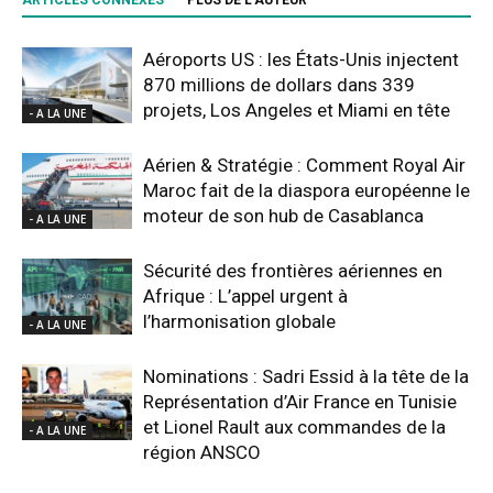
ARTICLES CONNEXES
PLUS DE L'AUTEUR
Aéroports US : les États-Unis injectent
870 millions de dollars dans 339
projets, Los Angeles et Miami en tête
- A LA UNE
Aérien & Stratégie : Comment Royal Air
Maroc fait de la diaspora européenne le
moteur de son hub de Casablanca
- A LA UNE
Sécurité des frontières aériennes en
Afrique : L’appel urgent à
l’harmonisation globale
- A LA UNE
Nominations : Sadri Essid à la tête de la
Représentation d’Air France en Tunisie
et Lionel Rault aux commandes de la
- A LA UNE
région ANSCO