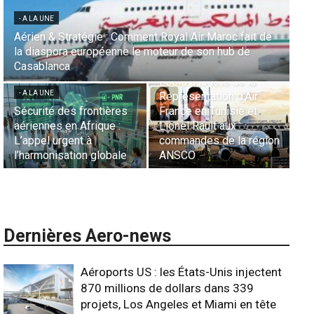
- 
- A LA UNE
Pr
Une Révolution Stratégique à l’IATA : Saadia Zahidi
- A LA UNE
lé
nommée Directrice Générale
- A LA UNE
av
Un Voyage sans
- 
Le Sentido Bellevue
Frontières en musique…
Park accueille le « 9-
Via une dimension
L’
Hands Dinner », une
sonore inédite. « Gnawa
s’
expérience
Diffusion », le célèbre
Re
gastronomique
groupe algérien, pilier de
tra
internationale
la
aux
Dernières Aero-news
Aéroports US : les États-Unis injectent
870 millions de dollars dans 339
projets, Los Angeles et Miami en tête