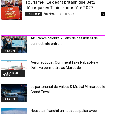
Tourisme : Le géant britannique Jet2
débarque en Tunisie pour l’été 2027 !
-
19 juin 2026
- A LA UNE
Aero News
0
INDUSTRIE Aéro
Air France célèbre 75 ans de passion et de
connectivité entre...
- A LA UNE
Aéronautique : Comment l’axe Rabat-New
Delhi va permettre au Maroc de...
- DERNIÈRES
NEWS
Le partenariat de Airbus & Mistral AI marque le
Grand Envol...
- A LA UNE
Nouvelair franchit un nouveau palier avec