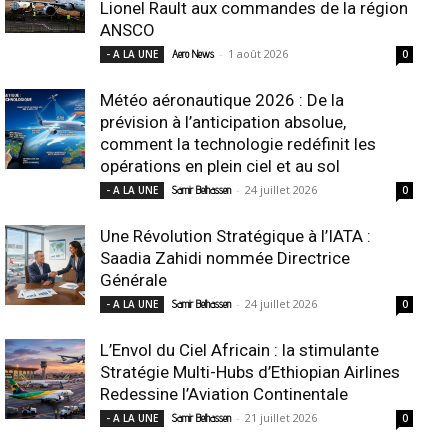
Lionel Rault aux commandes de la région
ANSCO
-
1 août 2026
- A LA UNE
Aero News
0
Météo aéronautique 2026 : De la
prévision à l’anticipation absolue,
comment la technologie redéfinit les
opérations en plein ciel et au sol
-
24 juillet 2026
- A LA UNE
Samir Belhassen
0
Une Révolution Stratégique à l’IATA :
Saadia Zahidi nommée Directrice
Générale
-
24 juillet 2026
- A LA UNE
Samir Belhassen
0
L’Envol du Ciel Africain : la stimulante
Stratégie Multi-Hubs d’Ethiopian Airlines
Redessine l’Aviation Continentale
-
21 juillet 2026
- A LA UNE
Samir Belhassen
0