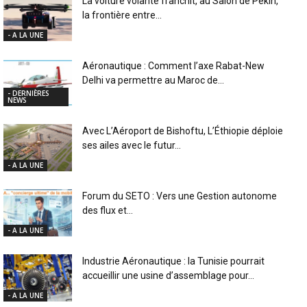
La voiture volante franchit, au Salon de Pékin,
la frontière entre...
- A LA UNE
Aéronautique : Comment l’axe Rabat-New
Delhi va permettre au Maroc de...
- DERNIÈRES
NEWS
Avec L’Aéroport de Bishoftu, L’Éthiopie déploie
ses ailes avec le futur...
- A LA UNE
Forum du SETO : Vers une Gestion autonome
des flux et...
- A LA UNE
Industrie Aéronautique : la Tunisie pourrait
accueillir une usine d’assemblage pour...
- A LA UNE