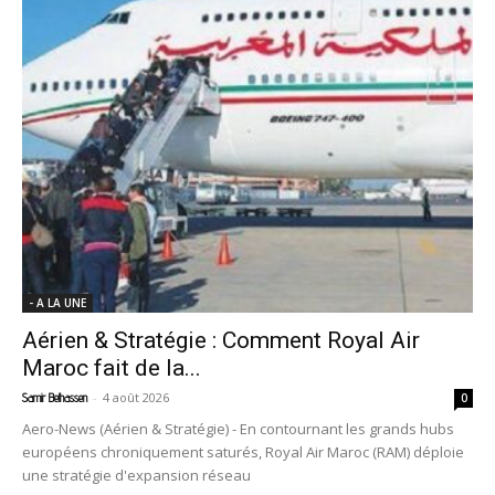
- A LA UNE
Aérien & Stratégie : Comment Royal Air
Maroc fait de la...
-
4 août 2026
Samir Belhassen
0
Aero-News (Aérien & Stratégie) - En contournant les grands hubs
européens chroniquement saturés, Royal Air Maroc (RAM) déploie
une stratégie d'expansion réseau