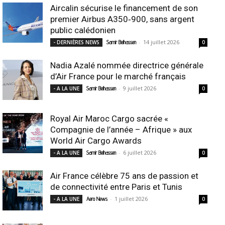
Aircalin sécurise le financement de son
premier Airbus A350‑900, sans argent
public calédonien
-
14 juillet 2026
- DERNIÈRES NEWS
Samir Belhassen
0
Nadia Azalé nommée directrice générale
d’Air France pour le marché français
-
9 juillet 2026
- A LA UNE
Samir Belhassen
0
Royal Air Maroc Cargo sacrée «
Compagnie de l’année – Afrique » aux
World Air Cargo Awards
-
6 juillet 2026
- A LA UNE
Samir Belhassen
0
Air France célèbre 75 ans de passion et
de connectivité entre Paris et Tunis
-
1 juillet 2026
- A LA UNE
Aero News
0