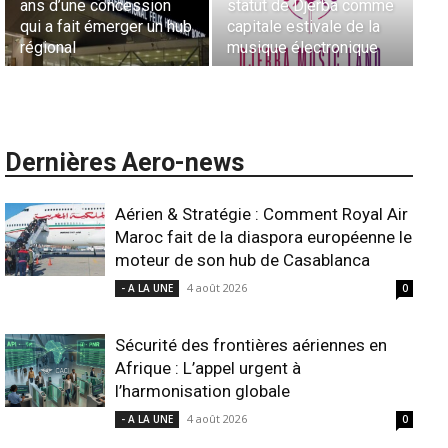
ans d’une concession
statut de Djerba comme
Li
qui a fait émerger un hub
capitale estivale de la
co
régional
musique électronique
A
Dernières Aero-news
Aérien & Stratégie : Comment Royal Air
Maroc fait de la diaspora européenne le
moteur de son hub de Casablanca
4 août 2026
- A LA UNE
0
Sécurité des frontières aériennes en
Afrique : L’appel urgent à
l’harmonisation globale
4 août 2026
- A LA UNE
0