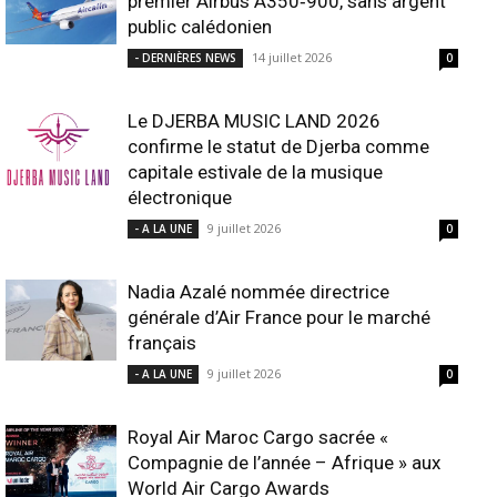
premier Airbus A350‑900, sans argent
public calédonien
14 juillet 2026
- DERNIÈRES NEWS
0
Le DJERBA MUSIC LAND 2026
confirme le statut de Djerba comme
capitale estivale de la musique
électronique
9 juillet 2026
- A LA UNE
0
Nadia Azalé nommée directrice
générale d’Air France pour le marché
français
9 juillet 2026
- A LA UNE
0
Royal Air Maroc Cargo sacrée «
Compagnie de l’année – Afrique » aux
World Air Cargo Awards