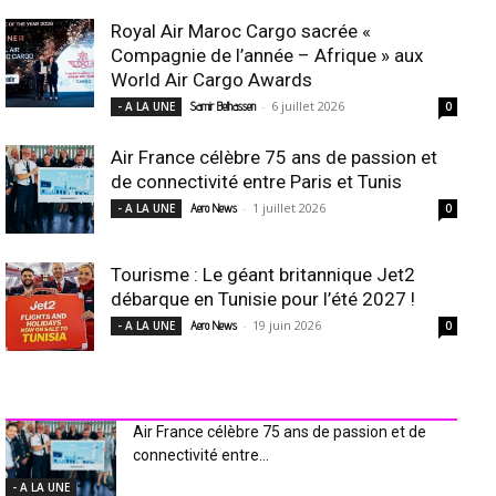
Royal Air Maroc Cargo sacrée «
Compagnie de l’année – Afrique » aux
World Air Cargo Awards
-
6 juillet 2026
- A LA UNE
Samir Belhassen
0
Air France célèbre 75 ans de passion et
de connectivité entre Paris et Tunis
-
1 juillet 2026
- A LA UNE
Aero News
0
Tourisme : Le géant britannique Jet2
débarque en Tunisie pour l’été 2027 !
-
19 juin 2026
- A LA UNE
Aero News
0
INDUSTRIE Aéro
Air France célèbre 75 ans de passion et de
connectivité entre...
- A LA UNE