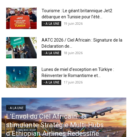
Tourisme : Le géant britannique Jet2
débarque en Tunisie pour l’été...
19 juin 2026
- A LA UNE
AATC 2026 / Ciel Africain : Signature de la
Déclaration de...
18 juin 2026
- A LA UNE
Lunes de miel d’exception en Türkiye :
Réinventer le Romantisme et...
17 juin 2026
- A LA UNE
- A LA UNE
du Ciel Africain : la
Aéroports US
nte Stratégie Multi-Hubs
injectent 87
pian Airlines Redessine
dans 339 pr