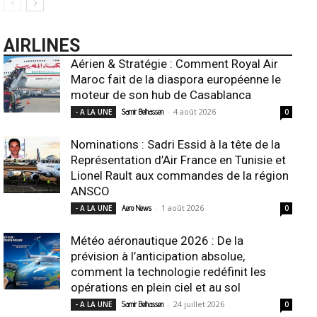
AIRLINES
Aérien & Stratégie : Comment Royal Air
Maroc fait de la diaspora européenne le
moteur de son hub de Casablanca
-
4 août 2026
- A LA UNE
Samir Belhassen
0
Nominations : Sadri Essid à la tête de la
Représentation d’Air France en Tunisie et
Lionel Rault aux commandes de la région
ANSCO
-
1 août 2026
- A LA UNE
Aero News
0
Météo aéronautique 2026 : De la
prévision à l’anticipation absolue,
comment la technologie redéfinit les
opérations en plein ciel et au sol
-
24 juillet 2026
- A LA UNE
Samir Belhassen
0