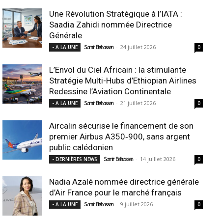
Une Révolution Stratégique à l’IATA :
Saadia Zahidi nommée Directrice
Générale
-
24 juillet 2026
- A LA UNE
Samir Belhassen
0
L’Envol du Ciel Africain : la stimulante
Stratégie Multi-Hubs d’Ethiopian Airlines
Redessine l’Aviation Continentale
-
21 juillet 2026
- A LA UNE
Samir Belhassen
0
Aircalin sécurise le financement de son
premier Airbus A350‑900, sans argent
public calédonien
-
14 juillet 2026
- DERNIÈRES NEWS
Samir Belhassen
0
Nadia Azalé nommée directrice générale
d’Air France pour le marché français
-
9 juillet 2026
- A LA UNE
Samir Belhassen
0