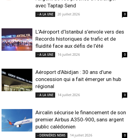
avec Taptap Send
20 juillet 2026
- A LA UNE
0
L’Aéroport d’Istanbul s’envole vers des
Records historiques de trafic et de
fluidité face aux défis de l’été
16 juillet 2026
- A LA UNE
0
Aéroport d’Abidjan : 30 ans d’une
concession qui a fait émerger un hub
régional
14 juillet 2026
- A LA UNE
0
Aircalin sécurise le financement de son
premier Airbus A350‑900, sans argent
public calédonien
14 juillet 2026
- DERNIÈRES NEWS
0