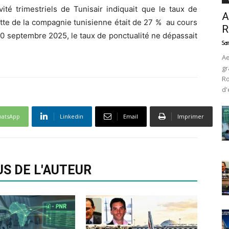
vité trimestriels de Tunisair indiquait que le taux de
A
lotte de la compagnie tunisienne était de 27 % au cours
R
30 septembre 2025, le taux de ponctualité ne dépassait
Sam
Ae
gr
Ro
d'
atsApp
Linkedin
Email
Imprimer
US DE L'AUTEUR