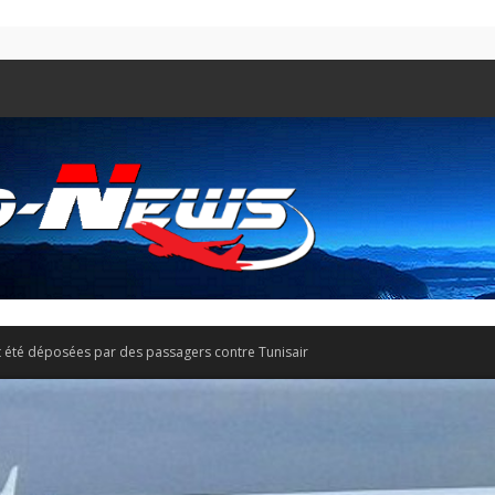
nt été déposées par des passagers contre Tunisair
Aero