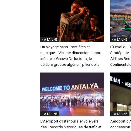
- A LA UNE
- A LA UNE
Un Voyage sans Frontières en
L’Envol du Ci
musique… Via une dimension sonore
Stratégie Mu
inédite. « Gnawa Diffusion », le
Airlines Red
célèbre groupe algérien, pilier de la
Continental
- A LA UNE
- A LA UNE
L’Aéroport d’Istanbul s’envole vers
Aéroport d’A
des Records historiques de trafic et
concession 