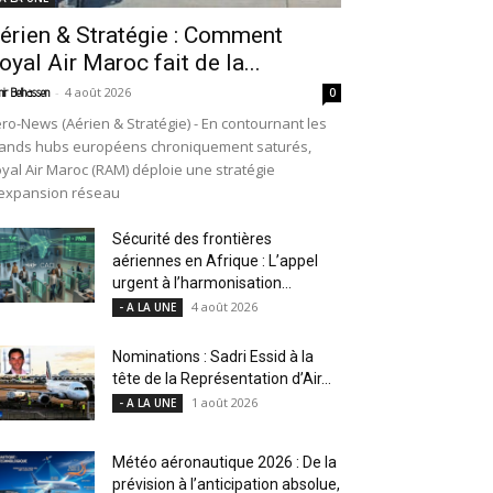
érien & Stratégie : Comment
oyal Air Maroc fait de la...
-
4 août 2026
ir Belhassen
0
ro-News (Aérien & Stratégie) - En contournant les
ands hubs européens chroniquement saturés,
yal Air Maroc (RAM) déploie une stratégie
expansion réseau
Sécurité des frontières
aériennes en Afrique : L’appel
urgent à l’harmonisation...
4 août 2026
- A LA UNE
Nominations : Sadri Essid à la
tête de la Représentation d’Air...
1 août 2026
- A LA UNE
Météo aéronautique 2026 : De la
prévision à l’anticipation absolue,