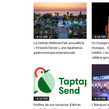
- A LA UNE
- A LA UNE
Le Sentido Bellevue Park accueille le
Un Voyage s
« 9-Hands Dinner », une expérience
musique… Vi
gastronomique internationale
inédite. « G
célèbre group
- A LA UNE
- A LA UNE
Profitez de vos vacances d’été en
L’Aéroport d