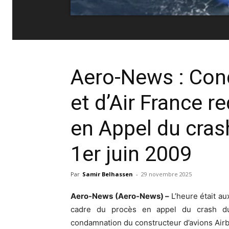
Aero-News : Con
et d’Air France r
en Appel du cras
1er juin 2009
Par
Samir Belhassen
-
29 novembre 2025
Aero-News (Aero-News) –
L’heure était a
cadre du procès en appel du crash du
condamnation du constructeur d’avions Airb