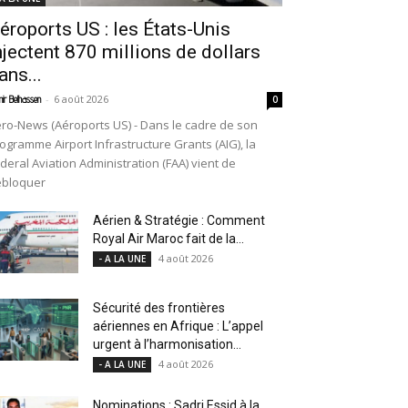
éroports US : les États-Unis
njectent 870 millions de dollars
ans...
-
6 août 2026
ir Belhassen
0
ro-News (Aéroports US) - Dans le cadre de son
ogramme Airport Infrastructure Grants (AIG), la
deral Aviation Administration (FAA) vient de
ébloquer
Aérien & Stratégie : Comment
Royal Air Maroc fait de la...
4 août 2026
- A LA UNE
Sécurité des frontières
aériennes en Afrique : L’appel
urgent à l’harmonisation...
4 août 2026
- A LA UNE
Nominations : Sadri Essid à la