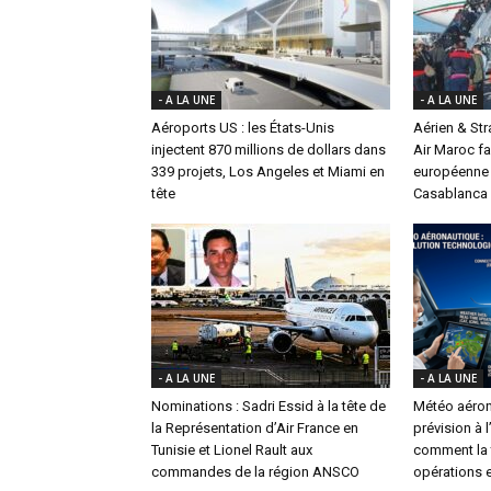
- A LA UNE
- A LA UNE
Aéroports US : les États-Unis
Aérien & St
injectent 870 millions de dollars dans
Air Maroc fa
339 projets, Los Angeles et Miami en
européenne 
tête
Casablanca
- A LA UNE
- A LA UNE
Nominations : Sadri Essid à la tête de
Météo aéron
la Représentation d’Air France en
prévision à 
Tunisie et Lionel Rault aux
comment la t
commandes de la région ANSCO
opérations e