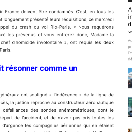
A
ir France doivent être condamnés. C’est, en tous les
i
nt longuement présenté leurs réquisitions, ce mercredi
d
ppel du crash du vol Rio-Paris. « Nous requérons
Sam
laxé les prévenus et vous entrerez donc, Madame la
Ae
hef d’homicide involontaire », ont requis les deux
pr
Paris.
Fe
d
it résonner comme un
 généraux ont souligné « l’indécence » de la ligne de
cès, la justice reproche au constructeur aéronautique
es défaillances des sondes anémométriques, dont le
épart de l’accident, et de n’avoir pas pris toutes les
r d’urgence les compagnies aériennes qui en étaient