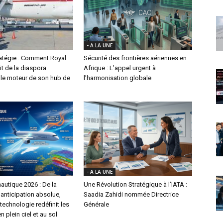
- A LA UNE
ratégie : Comment Royal
Sécurité des frontières aériennes en
it de la diaspora
Afrique : L’appel urgent à
le moteur de son hub de
l’harmonisation globale
- A LA UNE
autique 2026 : De la
Une Révolution Stratégique à l’IATA :
l’anticipation absolue,
Saadia Zahidi nommée Directrice
echnologie redéfinit les
Générale
n plein ciel et au sol