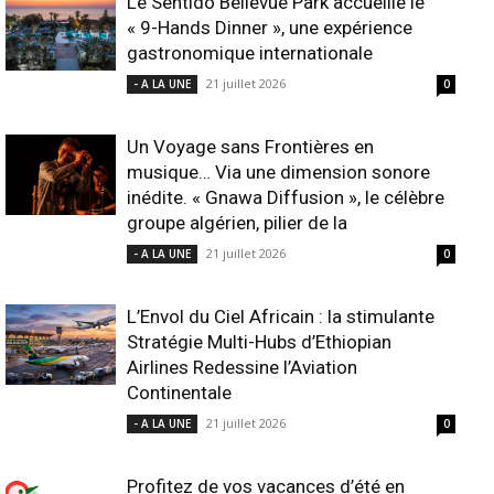
Le Sentido Bellevue Park accueille le
« 9-Hands Dinner », une expérience
gastronomique internationale
21 juillet 2026
- A LA UNE
0
Un Voyage sans Frontières en
musique… Via une dimension sonore
inédite. « Gnawa Diffusion », le célèbre
groupe algérien, pilier de la
21 juillet 2026
- A LA UNE
0
L’Envol du Ciel Africain : la stimulante
Stratégie Multi-Hubs d’Ethiopian
Airlines Redessine l’Aviation
Continentale
21 juillet 2026
- A LA UNE
0
Profitez de vos vacances d’été en