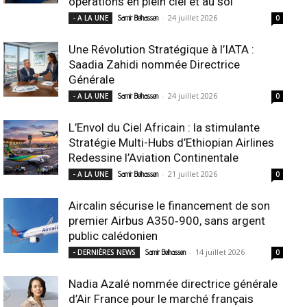
opérations en plein ciel et au sol
-
24 juillet 2026
- A LA UNE
Samir Belhassen
0
Une Révolution Stratégique à l’IATA :
Saadia Zahidi nommée Directrice
Générale
-
24 juillet 2026
- A LA UNE
Samir Belhassen
0
L’Envol du Ciel Africain : la stimulante
Stratégie Multi-Hubs d’Ethiopian Airlines
Redessine l’Aviation Continentale
-
21 juillet 2026
- A LA UNE
Samir Belhassen
0
Aircalin sécurise le financement de son
premier Airbus A350‑900, sans argent
public calédonien
-
14 juillet 2026
- DERNIÈRES NEWS
Samir Belhassen
0
Nadia Azalé nommée directrice générale
d’Air France pour le marché français