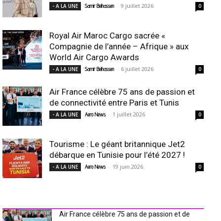
-
9 juillet 2026
- A LA UNE
Samir Belhassen
0
Royal Air Maroc Cargo sacrée «
Compagnie de l’année – Afrique » aux
World Air Cargo Awards
-
6 juillet 2026
- A LA UNE
Samir Belhassen
0
Air France célèbre 75 ans de passion et
de connectivité entre Paris et Tunis
-
1 juillet 2026
- A LA UNE
Aero News
0
Tourisme : Le géant britannique Jet2
débarque en Tunisie pour l’été 2027 !
-
19 juin 2026
- A LA UNE
Aero News
0
INDUSTRIE Aéro
Air France célèbre 75 ans de passion et de