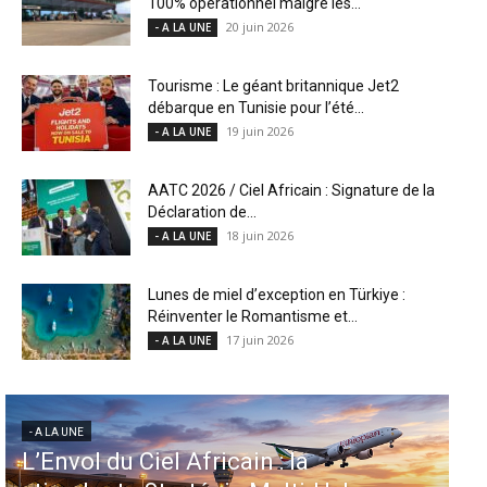
100% opérationnel malgré les...
20 juin 2026
- A LA UNE
Tourisme : Le géant britannique Jet2
débarque en Tunisie pour l’été...
19 juin 2026
- A LA UNE
AATC 2026 / Ciel Africain : Signature de la
Déclaration de...
18 juin 2026
- A LA UNE
Lunes de miel d’exception en Türkiye :
Réinventer le Romantisme et...
17 juin 2026
- A LA UNE
- A LA UNE
ricain : la
Aéroports US : les Ét