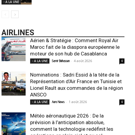
- A LA UNE
AIRLINES
Aérien & Stratégie : Comment Royal Air
Maroc fait de la diaspora européenne le
moteur de son hub de Casablanca
-
4 août 2026
- A LA UNE
Samir Belhassen
0
Nominations : Sadri Essid à la tête de la
Représentation d’Air France en Tunisie et
Lionel Rault aux commandes de la région
ANSCO
-
1 août 2026
- A LA UNE
Aero News
0
Météo aéronautique 2026 : De la
prévision à l’anticipation absolue,
comment la technologie redéfinit les