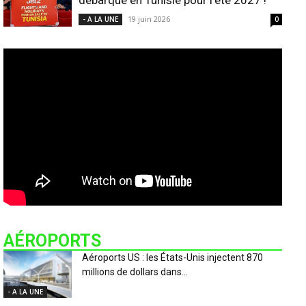
débarque en Tunisie pour l’été 2027 !
19 juin 2026
- A LA UNE
0
AÉROPORTS
Aéroports US : les États-Unis injectent 870
millions de dollars dans...
- A LA UNE