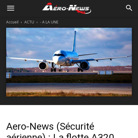
Accueil
ACTU
- A LA UNE
Aero-News (Sécurité
aérienne) : La flotte A320