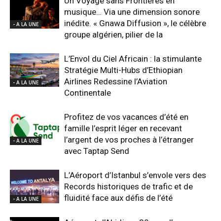
Un Voyage sans Frontières en
musique… Via une dimension sonore
inédite. « Gnawa Diffusion », le célèbre
- A LA UNE
groupe algérien, pilier de la
L’Envol du Ciel Africain : la stimulante
Stratégie Multi-Hubs d’Ethiopian
Airlines Redessine l’Aviation
- A LA UNE
Continentale
Profitez de vos vacances d’été en
famille l’esprit léger en recevant
l’argent de vos proches à l’étranger
- A LA UNE
avec Taptap Send
L’Aéroport d’Istanbul s’envole vers des
Records historiques de trafic et de
fluidité face aux défis de l’été
- A LA UNE