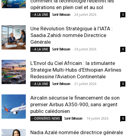
comment la technologie redéfinit les
opérations en plein ciel et au sol
-
24 juillet 2026
- A LA UNE
Samir Belhassen
0
Une Révolution Stratégique à l’IATA :
Saadia Zahidi nommée Directrice
Générale
-
24 juillet 2026
- A LA UNE
Samir Belhassen
0
L’Envol du Ciel Africain : la stimulante
Stratégie Multi-Hubs d’Ethiopian Airlines
Redessine l’Aviation Continentale
-
21 juillet 2026
- A LA UNE
Samir Belhassen
0
Aircalin sécurise le financement de son
premier Airbus A350‑900, sans argent
public calédonien
-
14 juillet 2026
- DERNIÈRES NEWS
Samir Belhassen
0
Nadia Azalé nommée directrice générale