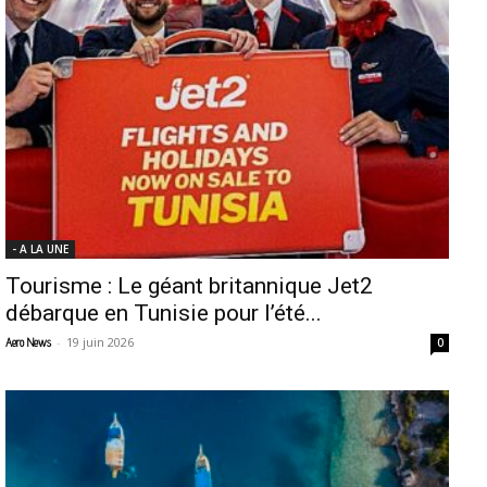
- A LA UNE
Tourisme : Le géant britannique Jet2
débarque en Tunisie pour l’été...
-
19 juin 2026
Aero News
0