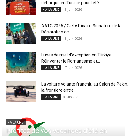
débarque en Tunisie pour l’été...
19 juin 2026
- A LA UNE
AATC 2026 / Ciel Africain : Signature de la
Déclaration de...
18 juin 2026
- A LA UNE
Lunes de miel d’exception en Türkiye :
Réinventer le Romantisme et...
17 juin 2026
- A LA UNE
La voiture volante franchit, au Salon de Pékin,
la frontière entre...
8 juin 2026
- A LA UNE
- A LA UNE
- 
Profitez de vos vacances d’été en
A