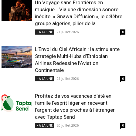
Un Voyage sans Frontières en
musique… Via une dimension sonore
inédite. « Gnawa Diffusion », le célèbre
groupe algérien, pilier de la
21 juillet 2026
- A LA UNE
0
L’Envol du Ciel Africain : la stimulante
Stratégie Multi-Hubs d’Ethiopian
Airlines Redessine l’Aviation
Continentale
21 juillet 2026
- A LA UNE
0
Profitez de vos vacances d’été en
famille l’esprit léger en recevant
l’argent de vos proches à l’étranger
avec Taptap Send
20 juillet 2026
- A LA UNE
0