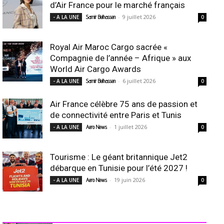
d’Air France pour le marché français
-
9 juillet 2026
- A LA UNE
Samir Belhassen
0
Royal Air Maroc Cargo sacrée «
Compagnie de l’année – Afrique » aux
World Air Cargo Awards
-
6 juillet 2026
- A LA UNE
Samir Belhassen
0
Air France célèbre 75 ans de passion et
de connectivité entre Paris et Tunis
-
1 juillet 2026
- A LA UNE
Aero News
0
Tourisme : Le géant britannique Jet2
débarque en Tunisie pour l’été 2027 !
-
19 juin 2026
- A LA UNE
Aero News
0
INDUSTRIE Aéro