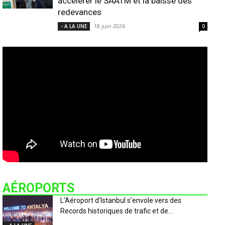
accélérer le SAATM et la baisse des
redevances
18 juin 2026
- A LA UNE
0
AÉROPORTS
L’Aéroport d’Istanbul s’envole vers des
Records historiques de trafic et de...