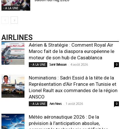
- A LA UNE
AIRLINES
Aérien & Stratégie : Comment Royal Air
Maroc fait de la diaspora européenne le
moteur de son hub de Casablanca
-
4 août 2026
- A LA UNE
Samir Belhassen
0
Nominations : Sadri Essid à la tête de la
Représentation d’Air France en Tunisie et
Lionel Rault aux commandes de la région
ANSCO
-
1 août 2026
- A LA UNE
Aero News
0
Météo aéronautique 2026 : De la
prévision à l’anticipation absolue,