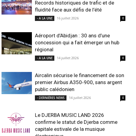
Records historiques de trafic et de
fluidité face aux défis de l’été
16 juillet 2026
- A LA UNE
0
Aéroport d’Abidjan : 30 ans d’une
concession qui a fait émerger un hub
régional
14 juillet 2026
- A LA UNE
0
Aircalin sécurise le financement de son
premier Airbus A350‑900, sans argent
public calédonien
14 juillet 2026
- DERNIÈRES NEWS
0
Le DJERBA MUSIC LAND 2026
confirme le statut de Djerba comme
capitale estivale de la musique