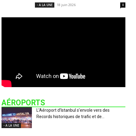
18 juin 2026
- A LA UNE
0
AÉROPORTS
L’Aéroport d’Istanbul s’envole vers des
Records historiques de trafic et de...
- A LA UNE