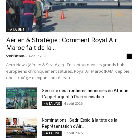
- A LA UNE
Aérien & Stratégie : Comment Royal Air
Maroc fait de la...
-
4 août 2026
Samir Belhassen
0
Aero-News (Aérien & Stratégie) - En contournant les grands hubs
européens chroniquement saturés, Royal Air Maroc (RAM) déploie
une stratégie d'expansion réseau
Sécurité des frontières aériennes en Afrique :
L’appel urgent à l’harmonisation...
4 août 2026
- A LA UNE
Nominations : Sadri Essid à la tête de la
Représentation d’Air...
1 août 2026
- A LA UNE