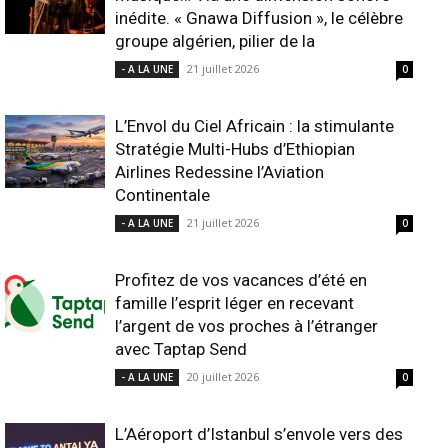
inédite. « Gnawa Diffusion », le célèbre
groupe algérien, pilier de la
21 juillet 2026
- A LA UNE
0
L’Envol du Ciel Africain : la stimulante
Stratégie Multi-Hubs d’Ethiopian
Airlines Redessine l’Aviation
Continentale
21 juillet 2026
- A LA UNE
0
Profitez de vos vacances d’été en
famille l’esprit léger en recevant
l’argent de vos proches à l’étranger
avec Taptap Send
20 juillet 2026
- A LA UNE
0
L’Aéroport d’Istanbul s’envole vers des