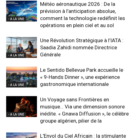
Météo aéronautique 2026 : De la
prévision à l’anticipation absolue,
comment la technologie redéfinit les
- A LA UNE
opérations en plein ciel et au sol
Une Révolution Stratégique à l’IATA :
Saadia Zahidi nommée Directrice
Générale
- A LA UNE
Le Sentido Bellevue Park accueille le
« 9-Hands Dinner », une expérience
gastronomique internationale
- A LA UNE
Un Voyage sans Frontières en
musique… Via une dimension sonore
inédite. « Gnawa Diffusion », le célèbre
- A LA UNE
groupe algérien, pilier de la
L’Envol du Ciel Africain : la stimulante