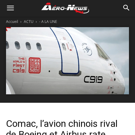
Accueil
ACTU
- A LA UNE
Comac, l’avion chinois rival
de Boeing et Airbus rate