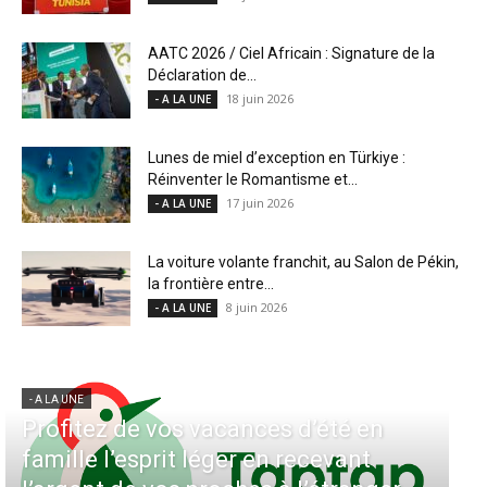
AATC 2026 / Ciel Africain : Signature de la
Déclaration de...
18 juin 2026
- A LA UNE
Lunes de miel d’exception en Türkiye :
Réinventer le Romantisme et...
17 juin 2026
- A LA UNE
La voiture volante franchit, au Salon de Pékin,
la frontière entre...
8 juin 2026
- A LA UNE
- A LA UNE
d’été en
Aérien & Stratégie : Comment
recevant
Air Maroc fait de la diaspora