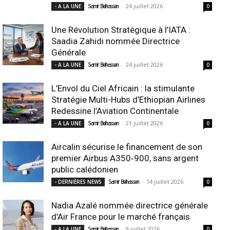
-
24 juillet 2026
- A LA UNE
Samir Belhassen
0
Une Révolution Stratégique à l’IATA :
Saadia Zahidi nommée Directrice
Générale
-
24 juillet 2026
- A LA UNE
Samir Belhassen
0
L’Envol du Ciel Africain : la stimulante
Stratégie Multi-Hubs d’Ethiopian Airlines
Redessine l’Aviation Continentale
-
21 juillet 2026
- A LA UNE
Samir Belhassen
0
Aircalin sécurise le financement de son
premier Airbus A350‑900, sans argent
public calédonien
-
14 juillet 2026
- DERNIÈRES NEWS
Samir Belhassen
0
Nadia Azalé nommée directrice générale
d’Air France pour le marché français
-
9 juillet 2026
- A LA UNE
Samir Belhassen
0