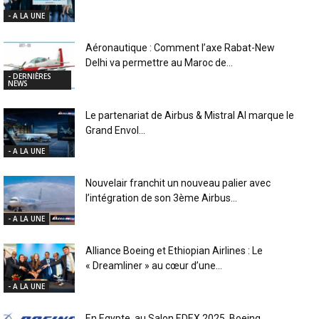
- A LA UNE
Aéronautique : Comment l’axe Rabat-New
Delhi va permettre au Maroc de...
- DERNIÈRES
NEWS
Le partenariat de Airbus & Mistral AI marque le
Grand Envol...
- A LA UNE
Nouvelair franchit un nouveau palier avec
l’intégration de son 3ème Airbus...
- A LA UNE
Alliance Boeing et Ethiopian Airlines : Le
« Dreamliner » au cœur d’une...
- A LA UNE
En Egypte, au Salon EDEX 2025, Boeing