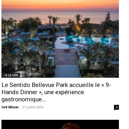
- A LA UNE
Le Sentido Bellevue Park accueille le « 9-
Hands Dinner », une expérience
gastronomique...
-
21 juillet 2026
Samir Belhassen
0