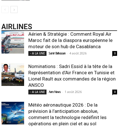
AIRLINES
Aérien & Stratégie : Comment Royal Air
Maroc fait de la diaspora européenne le
moteur de son hub de Casablanca
-
4 août 2026
- A LA UNE
Samir Belhassen
0
Nominations : Sadri Essid à la tête de la
Représentation d’Air France en Tunisie et
Lionel Rault aux commandes de la région
ANSCO
-
1 août 2026
- A LA UNE
Aero News
0
Météo aéronautique 2026 : De la
prévision à l’anticipation absolue,
comment la technologie redéfinit les
opérations en plein ciel et au sol