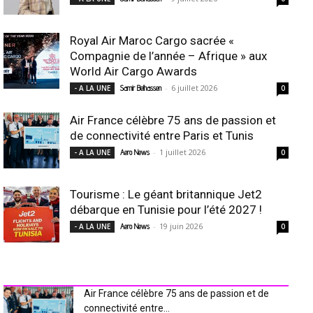
Royal Air Maroc Cargo sacrée «
Compagnie de l’année – Afrique » aux
World Air Cargo Awards
-
6 juillet 2026
- A LA UNE
Samir Belhassen
0
Air France célèbre 75 ans de passion et
de connectivité entre Paris et Tunis
-
1 juillet 2026
- A LA UNE
Aero News
0
Tourisme : Le géant britannique Jet2
débarque en Tunisie pour l’été 2027 !
-
19 juin 2026
- A LA UNE
Aero News
0
INDUSTRIE Aéro
Air France célèbre 75 ans de passion et de
connectivité entre...