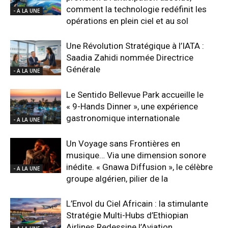
comment la technologie redéfinit les
- A LA UNE
opérations en plein ciel et au sol
Une Révolution Stratégique à l’IATA :
Saadia Zahidi nommée Directrice
Générale
- A LA UNE
Le Sentido Bellevue Park accueille le
« 9-Hands Dinner », une expérience
gastronomique internationale
- A LA UNE
Un Voyage sans Frontières en
musique… Via une dimension sonore
inédite. « Gnawa Diffusion », le célèbre
- A LA UNE
groupe algérien, pilier de la
L’Envol du Ciel Africain : la stimulante
Stratégie Multi-Hubs d’Ethiopian
Airlines Redessine l’Aviation