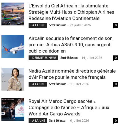
L’Envol du Ciel Africain : la stimulante
Stratégie Multi-Hubs d’Ethiopian Airlines
Redessine l’Aviation Continentale
-
21 juillet 2026
- A LA UNE
Samir Belhassen
0
Aircalin sécurise le financement de son
premier Airbus A350‑900, sans argent
public calédonien
-
14 juillet 2026
- DERNIÈRES NEWS
Samir Belhassen
0
Nadia Azalé nommée directrice générale
d’Air France pour le marché français
-
9 juillet 2026
- A LA UNE
Samir Belhassen
0
Royal Air Maroc Cargo sacrée «
Compagnie de l’année – Afrique » aux
World Air Cargo Awards
-
6 juillet 2026
- A LA UNE
Samir Belhassen
0