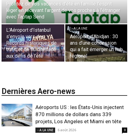
Aérien & Stratégie : Comment Royal Air Maroc fait de
la diaspora européenne le moteur de son hub de
- A LA UNE
Casablanca
Nominations : Sadri
Essid à la tête de la
- A LA UNE
Représentation d’Air
Sécurité des frontières
France en Tunisie et
aériennes en Afrique :
Lionel Rault aux
L’appel urgent à
commandes de la région
l’harmonisation globale
ANSCO
Dernières Aero-news
Aéroports US : les États-Unis injectent
870 millions de dollars dans 339
projets, Los Angeles et Miami en tête
6 août 2026
- A LA UNE
0