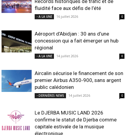
Records historiques de trafic et de
fluidité face aux défis de l’été
16 juillet 2026
- A LA UNE
0
Aéroport d’Abidjan : 30 ans d’une
concession qui a fait émerger un hub
régional
14 juillet 2026
- A LA UNE
0
Aircalin sécurise le financement de son
premier Airbus A350‑900, sans argent
public calédonien
14 juillet 2026
- DERNIÈRES NEWS
0
Le DJERBA MUSIC LAND 2026
confirme le statut de Djerba comme
capitale estivale de la musique
électronique