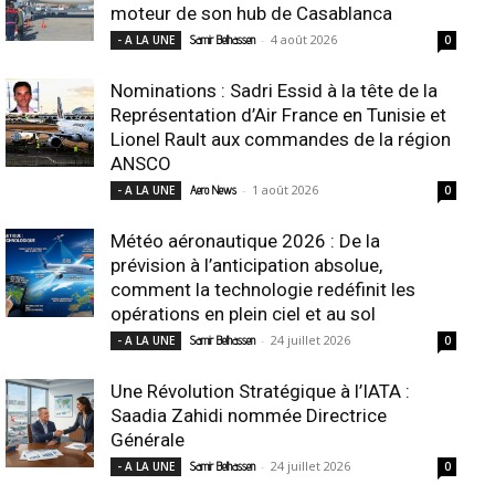
moteur de son hub de Casablanca
-
4 août 2026
- A LA UNE
Samir Belhassen
0
Nominations : Sadri Essid à la tête de la
Représentation d’Air France en Tunisie et
Lionel Rault aux commandes de la région
ANSCO
-
1 août 2026
- A LA UNE
Aero News
0
Météo aéronautique 2026 : De la
prévision à l’anticipation absolue,
comment la technologie redéfinit les
opérations en plein ciel et au sol
-
24 juillet 2026
- A LA UNE
Samir Belhassen
0
Une Révolution Stratégique à l’IATA :
Saadia Zahidi nommée Directrice
Générale
-
24 juillet 2026
- A LA UNE
Samir Belhassen
0