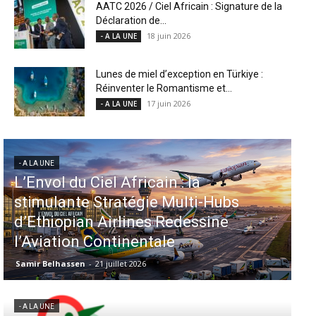
AATC 2026 / Ciel Africain : Signature de la
Déclaration de...
18 juin 2026
- A LA UNE
Lunes de miel d’exception en Türkiye :
Réinventer le Romantisme et...
17 juin 2026
- A LA UNE
- A LA UNE
Aéroports US : les États-Unis
injectent 870 millions de dollars
dans 339 projets, Los Angeles et
Miami en tête
Samir Belhassen
-
6 août 2026
- A LA UNE