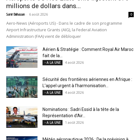
millions de dollars dans...
-
6 août 2026
Samir Belhassen
0
Aero-News (Aéroports US) - Dans le cadre de son programme
Airport Infrastructure Grants (AIG), la Federal Aviation
Administration (FAA) vient de débloquer
Aérien & Stratégie : Comment Royal Air Maroc
fait de la...
4 août 2026
- A LA UNE
Sécurité des frontières aériennes en Afrique :
L’appel urgent à l’harmonisation...
4 août 2026
- A LA UNE
Nominations : Sadri Essid à la tête de la
Représentation d’Air...
1 août 2026
- A LA UNE
Météo aéronautique 2026 : De la prévision à