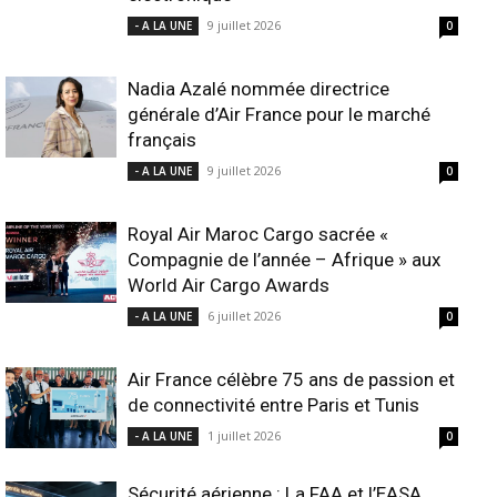
9 juillet 2026
- A LA UNE
0
Nadia Azalé nommée directrice
générale d’Air France pour le marché
français
9 juillet 2026
- A LA UNE
0
Royal Air Maroc Cargo sacrée «
Compagnie de l’année – Afrique » aux
World Air Cargo Awards
6 juillet 2026
- A LA UNE
0
Air France célèbre 75 ans de passion et
de connectivité entre Paris et Tunis
1 juillet 2026
- A LA UNE
0
Sécurité aérienne : La FAA et l’EASA