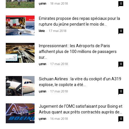
-
18 mai 2018
yamen
0
Emirates propose des repas spéciaux pour la
rupture du jeûne pendant le mois de...
-
17 mai 2018
Monia
0
Impressionnant : les Aéroports de Paris
affichent plus de 100 millions de passagers
sur...
-
17 mai 2018
yamen
0
Sichuan Airlines : la vitre du cockpit d’un A319
explose, le copilote a été...
-
17 mai 2018
yamen
0
Jugement de l’OMC satisfaisant pour Boing et
Airbus quant aux prêts contractés auprès de...
-
16 mai 2018
yamen
0