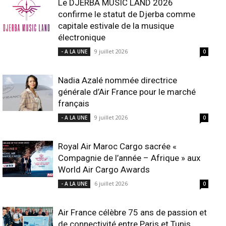
Le DJERBA MUSIC LAND 2026
confirme le statut de Djerba comme
capitale estivale de la musique
électronique
9 juillet 2026
- A LA UNE
0
Nadia Azalé nommée directrice
générale d’Air France pour le marché
français
9 juillet 2026
- A LA UNE
0
Royal Air Maroc Cargo sacrée «
Compagnie de l’année – Afrique » aux
World Air Cargo Awards
6 juillet 2026
- A LA UNE
0
Air France célèbre 75 ans de passion et
de connectivité entre Paris et Tunis