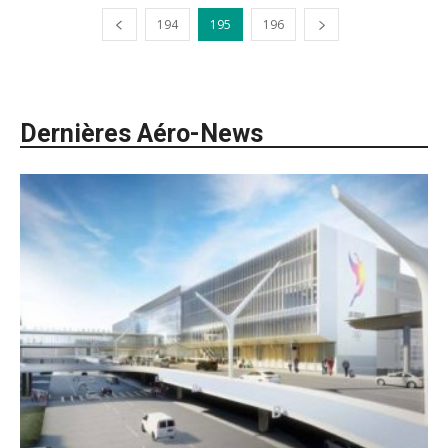
194
195
196
Dernières Aéro-News