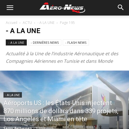
Accueil
ACTU
- A LA UNE
Page 195
- A LA UNE
- A LA UNE
- DERNIÈRES NEWS
- FLASH NEWS
Actualité à la Une de l’industrie Aéronautique et des
Compagnies Aériennes en Tunisie et dans Monde
- A LA UNE
Aéroports US : les États-Unis injectent
870 millions de dollars dans 339 projets,
Los Angeles et Miami en tête
Samir Belhassen
-
6 août 2026