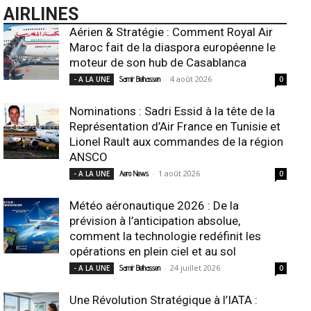
AIRLINES
Aérien & Stratégie : Comment Royal Air
Maroc fait de la diaspora européenne le
moteur de son hub de Casablanca
-
4 août 2026
- A LA UNE
Samir Belhassen
0
Nominations : Sadri Essid à la tête de la
Représentation d’Air France en Tunisie et
Lionel Rault aux commandes de la région
ANSCO
-
1 août 2026
- A LA UNE
Aero News
0
Météo aéronautique 2026 : De la
prévision à l’anticipation absolue,
comment la technologie redéfinit les
opérations en plein ciel et au sol
-
24 juillet 2026
- A LA UNE
Samir Belhassen
0
Une Révolution Stratégique à l’IATA :