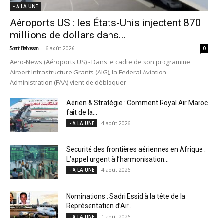
- A LA UNE
Aéroports US : les États-Unis injectent 870
millions de dollars dans...
-
6 août 2026
Samir Belhassen
0
Aero-News (Aéroports US) - Dans le cadre de son programme
Airport Infrastructure Grants (AIG), la Federal Aviation
Administration (FAA) vient de débloquer
Aérien & Stratégie : Comment Royal Air Maroc
fait de la...
4 août 2026
- A LA UNE
Sécurité des frontières aériennes en Afrique :
L’appel urgent à l’harmonisation...
4 août 2026
- A LA UNE
Nominations : Sadri Essid à la tête de la
Représentation d’Air...
1 août 2026
- A LA UNE