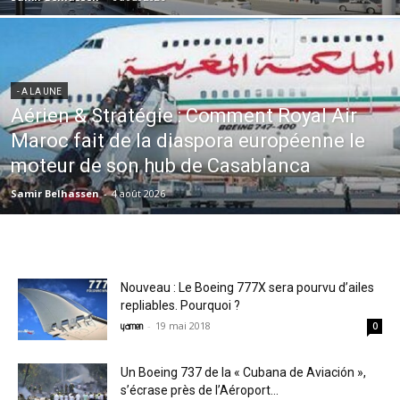
- A LA UNE
Aérien & Stratégie : Comment Royal Air
Maroc fait de la diaspora européenne le
moteur de son hub de Casablanca
Samir Belhassen
-
4 août 2026
Nouveau : Le Boeing 777X sera pourvu d’ailes
repliables. Pourquoi ?
-
19 mai 2018
yamen
0
Un Boeing 737 de la « Cubana de Aviación »,
s’écrase près de l’Aéroport...