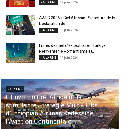
19 juin 2026
- A LA UNE
AATC 2026 / Ciel Africain : Signature de la
Déclaration de...
18 juin 2026
- A LA UNE
Lunes de miel d’exception en Türkiye :
Réinventer le Romantisme et...
17 juin 2026
- A LA UNE
- A LA UNE
- 
L’Envol du Ciel Africain : la
Aé
stimulante Stratégie Multi-Hubs
in
d’Ethiopian Airlines Redessine
d
l’Aviation Continentale
M