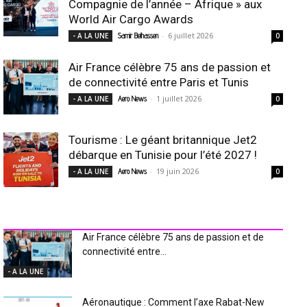
Compagnie de l’année – Afrique » aux
World Air Cargo Awards
-
6 juillet 2026
- A LA UNE
Samir Belhassen
0
Air France célèbre 75 ans de passion et
de connectivité entre Paris et Tunis
-
1 juillet 2026
- A LA UNE
Aero News
0
Tourisme : Le géant britannique Jet2
débarque en Tunisie pour l’été 2027 !
-
19 juin 2026
- A LA UNE
Aero News
0
INDUSTRIE Aéro
Air France célèbre 75 ans de passion et de
connectivité entre...
- A LA UNE
Aéronautique : Comment l’axe Rabat-New