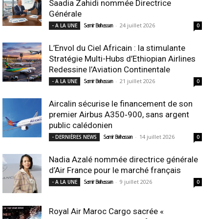
Saadia Zahidi nommée Directrice
Générale
-
24 juillet 2026
- A LA UNE
Samir Belhassen
0
L’Envol du Ciel Africain : la stimulante
Stratégie Multi-Hubs d’Ethiopian Airlines
Redessine l’Aviation Continentale
-
21 juillet 2026
- A LA UNE
Samir Belhassen
0
Aircalin sécurise le financement de son
premier Airbus A350‑900, sans argent
public calédonien
-
14 juillet 2026
- DERNIÈRES NEWS
Samir Belhassen
0
Nadia Azalé nommée directrice générale
d’Air France pour le marché français
-
9 juillet 2026
- A LA UNE
Samir Belhassen
0
Royal Air Maroc Cargo sacrée «