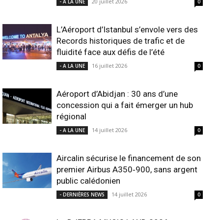
20 juillet 2026
- A LA UNE
0
L’Aéroport d’Istanbul s’envole vers des
Records historiques de trafic et de
fluidité face aux défis de l’été
16 juillet 2026
- A LA UNE
0
Aéroport d’Abidjan : 30 ans d’une
concession qui a fait émerger un hub
régional
14 juillet 2026
- A LA UNE
0
Aircalin sécurise le financement de son
premier Airbus A350‑900, sans argent
public calédonien
14 juillet 2026
- DERNIÈRES NEWS
0