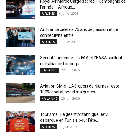
Royal Air Maroc Cargo sacrée « Compagnie de
l’année – Afrique...
6 juillet 2026
AIRLINES
Air France célèbre 75 ans de passion et de
connectivité entre...
1 juillet 2026
AIRLINES
Sécurité aérienne : La FAA et l’EASA scellent
une alliance historique...
22 juin 2026
- A LA UNE
Aviation Civile : L’Aéroport de Niamey reste
100% opérationnel malgré les...
20 juin 2026
- A LA UNE
Tourisme : Le géant britannique Jet2
débarque en Tunisie pour l’été...
19 juin 2026
AIRLINES