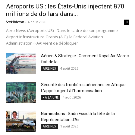
Aéroports US : les États-Unis injectent 870
millions de dollars dans...
-
6 août 2026
Samir Belhassen
0
Aero-News (Aéroports US) - Dans le cadre de son programme
Airport Infrastructure Grants (AIG), la Federal Aviation
Administration (FAA) vient de débloquer
Aérien & Stratégie : Comment Royal Air Maroc
fait de la...
4 août 2026
AIRLINES
Sécurité des frontières aériennes en Afrique :
L’appel urgent à l’harmonisation...
4 août 2026
- A LA UNE
Nominations : Sadri Essid à la tête de la
Représentation d’Air...
1 août 2026
AIRLINES