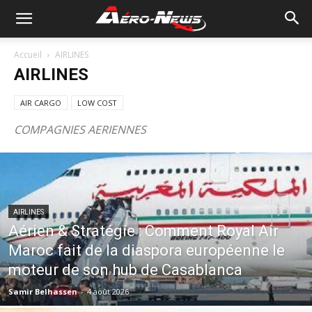
Accueil
AIRLINES
AIRLINES
AIR CARGO
LOW COST
COMPAGNIES AERIENNES
AIRLINES
Aérien & Stratégie : Comment Royal Air
Maroc fait de la diaspora européenne le
moteur de son hub de Casablanca
Samir Belhassen
-
4 août 2026