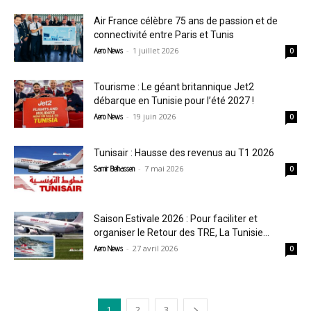
Air France célèbre 75 ans de passion et de
connectivité entre Paris et Tunis
-
1 juillet 2026
Aero News
0
Tourisme : Le géant britannique Jet2
débarque en Tunisie pour l’été 2027 !
-
19 juin 2026
Aero News
0
Tunisair : Hausse des revenus au T1 2026
-
7 mai 2026
Samir Belhassen
0
Saison Estivale 2026 : Pour faciliter et
organiser le Retour des TRE, La Tunisie...
-
27 avril 2026
Aero News
0
1
2
3