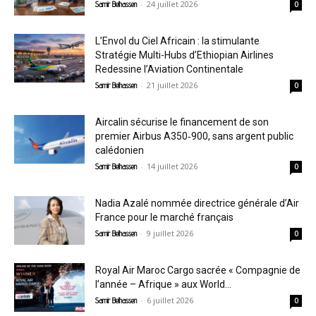
-
24 juillet 2026
Samir Belhassen
0
L’Envol du Ciel Africain : la stimulante
Stratégie Multi-Hubs d’Ethiopian Airlines
Redessine l’Aviation Continentale
-
21 juillet 2026
Samir Belhassen
0
Aircalin sécurise le financement de son
premier Airbus A350‑900, sans argent public
calédonien
-
14 juillet 2026
Samir Belhassen
0
Nadia Azalé nommée directrice générale d’Air
France pour le marché français
-
9 juillet 2026
Samir Belhassen
0
Royal Air Maroc Cargo sacrée « Compagnie de
l’année – Afrique » aux World...
-
6 juillet 2026
Samir Belhassen
0