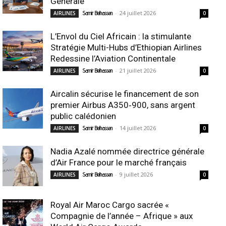
Générale
-
24 juillet 2026
AIRLINES
Samir Belhassen
0
L’Envol du Ciel Africain : la stimulante
Stratégie Multi-Hubs d’Ethiopian Airlines
Redessine l’Aviation Continentale
-
21 juillet 2026
AIRLINES
Samir Belhassen
0
Aircalin sécurise le financement de son
premier Airbus A350‑900, sans argent
public calédonien
-
14 juillet 2026
AIRLINES
Samir Belhassen
0
Nadia Azalé nommée directrice générale
d’Air France pour le marché français
-
9 juillet 2026
AIRLINES
Samir Belhassen
0
Royal Air Maroc Cargo sacrée «
Compagnie de l’année – Afrique » aux