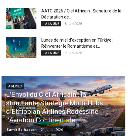
AATC 2026 / Ciel Africain : Signature de la
Déclaration de...
18 juin 2026
- A LA UNE
Lunes de miel d’exception en Türkiye :
Réinventer le Romantisme et...
17 juin 2026
- A LA UNE
- A LA UNE
la
Aéroports US : les États-Unis
ti-Hubs
injectent 870 millions de doll
essine
dans 339 projets, Los Angeles
Miami en tête
Samir Belhassen
-
6 août 2026