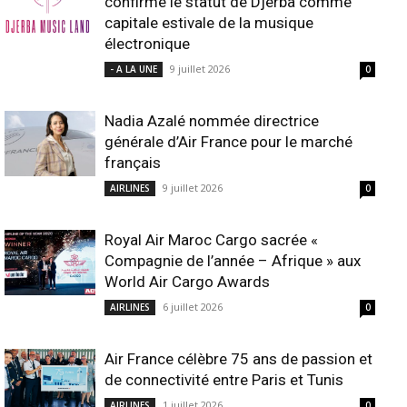
confirme le statut de Djerba comme
capitale estivale de la musique
électronique
9 juillet 2026
- A LA UNE
0
Nadia Azalé nommée directrice
générale d’Air France pour le marché
français
9 juillet 2026
AIRLINES
0
Royal Air Maroc Cargo sacrée «
Compagnie de l’année – Afrique » aux
World Air Cargo Awards
6 juillet 2026
AIRLINES
0
Air France célèbre 75 ans de passion et
de connectivité entre Paris et Tunis
1 juillet 2026
AIRLINES
0