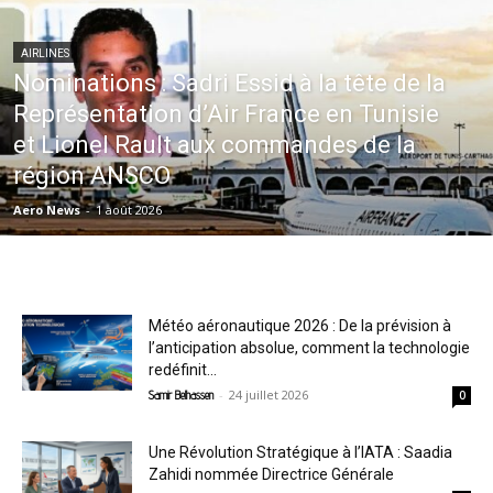
AIRLINES
Nominations : Sadri Essid à la tête de la
Représentation d’Air France en Tunisie
et Lionel Rault aux commandes de la
région ANSCO
Aero News
-
1 août 2026
Météo aéronautique 2026 : De la prévision à
l’anticipation absolue, comment la technologie
redéfinit...
-
24 juillet 2026
Samir Belhassen
0
Une Révolution Stratégique à l’IATA : Saadia
Zahidi nommée Directrice Générale