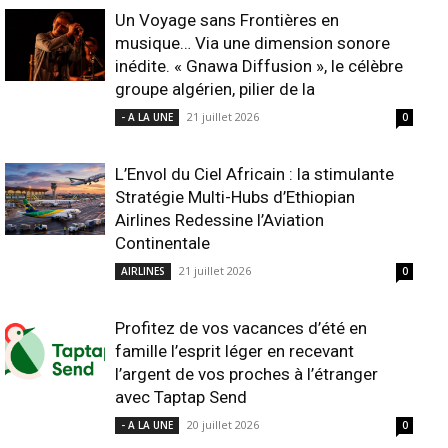
Un Voyage sans Frontières en
musique… Via une dimension sonore
inédite. « Gnawa Diffusion », le célèbre
groupe algérien, pilier de la
21 juillet 2026
- A LA UNE
0
L’Envol du Ciel Africain : la stimulante
Stratégie Multi-Hubs d’Ethiopian
Airlines Redessine l’Aviation
Continentale
21 juillet 2026
AIRLINES
0
Profitez de vos vacances d’été en
famille l’esprit léger en recevant
l’argent de vos proches à l’étranger
avec Taptap Send
20 juillet 2026
- A LA UNE
0