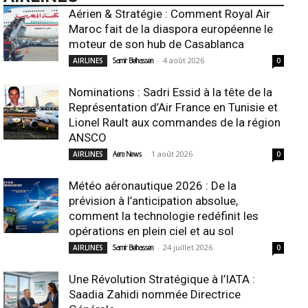
Aérien & Stratégie : Comment Royal Air
Maroc fait de la diaspora européenne le
moteur de son hub de Casablanca
-
4 août 2026
AIRLINES
Samir Belhassen
0
Nominations : Sadri Essid à la tête de la
Représentation d’Air France en Tunisie et
Lionel Rault aux commandes de la région
ANSCO
-
1 août 2026
AIRLINES
Aero News
0
Météo aéronautique 2026 : De la
prévision à l’anticipation absolue,
comment la technologie redéfinit les
opérations en plein ciel et au sol
-
24 juillet 2026
AIRLINES
Samir Belhassen
0
Une Révolution Stratégique à l’IATA :
Saadia Zahidi nommée Directrice