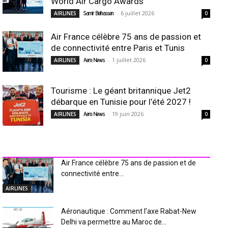
World Air Cargo Awards
-
6 juillet 2026
AIRLINES
Samir Belhassen
0
Air France célèbre 75 ans de passion et
de connectivité entre Paris et Tunis
-
1 juillet 2026
AIRLINES
Aero News
0
Tourisme : Le géant britannique Jet2
débarque en Tunisie pour l’été 2027 !
-
19 juin 2026
AIRLINES
Aero News
0
INDUSTRIE Aéro
Air France célèbre 75 ans de passion et de
connectivité entre...
AIRLINES
Aéronautique : Comment l’axe Rabat-New
Delhi va permettre au Maroc de...