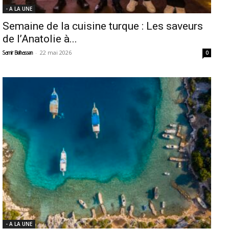
- A LA UNE
Semaine de la cuisine turque : Les saveurs
de l’Anatolie à...
-
22 mai 2026
Samir Belhassen
0
- A LA UNE