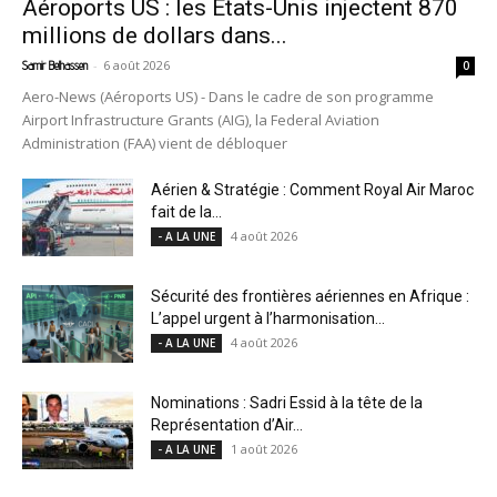
Aéroports US : les États-Unis injectent 870
millions de dollars dans...
-
6 août 2026
Samir Belhassen
0
Aero-News (Aéroports US) - Dans le cadre de son programme
Airport Infrastructure Grants (AIG), la Federal Aviation
Administration (FAA) vient de débloquer
Aérien & Stratégie : Comment Royal Air Maroc
fait de la...
4 août 2026
- A LA UNE
Sécurité des frontières aériennes en Afrique :
L’appel urgent à l’harmonisation...
4 août 2026
- A LA UNE
Nominations : Sadri Essid à la tête de la
Représentation d’Air...
1 août 2026
- A LA UNE