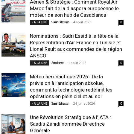
Aérien & Stratégie : Comment Royal Air
Maroc fait de la diaspora européenne le
moteur de son hub de Casablanca
-
4 août 2026
- A LA UNE
Samir Belhassen
0
Nominations : Sadri Essid à la tête de la
Représentation d’Air France en Tunisie et
Lionel Rault aux commandes de la région
ANSCO
-
1 août 2026
- A LA UNE
Aero News
0
Météo aéronautique 2026 : De la
prévision à l’anticipation absolue,
comment la technologie redéfinit les
opérations en plein ciel et au sol
-
24 juillet 2026
- A LA UNE
Samir Belhassen
0
Une Révolution Stratégique à l’IATA :
Saadia Zahidi nommée Directrice
Générale