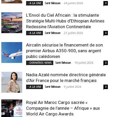
-
24 juillet 2026
- A LA UNE
Samir Belhassen
0
L’Envol du Ciel Africain : la stimulante
Stratégie Multi-Hubs d’Ethiopian Airlines
Redessine l’Aviation Continentale
-
21 juillet 2026
- A LA UNE
Samir Belhassen
0
Aircalin sécurise le financement de son
premier Airbus A350‑900, sans argent
public calédonien
-
14 juillet 2026
- DERNIÈRES NEWS
Samir Belhassen
0
Nadia Azalé nommée directrice générale
d’Air France pour le marché français
-
9 juillet 2026
- A LA UNE
Samir Belhassen
0
Royal Air Maroc Cargo sacrée «
Compagnie de l’année – Afrique » aux
World Air Cargo Awards