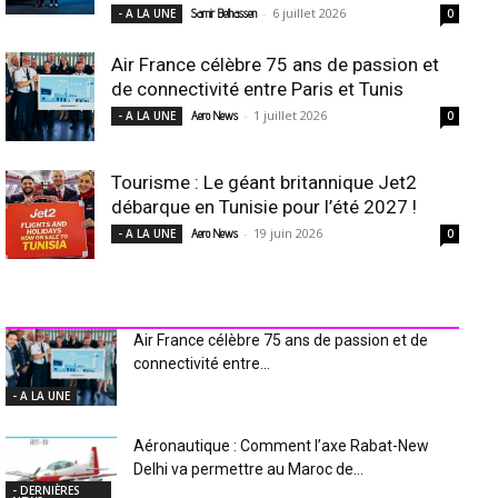
-
6 juillet 2026
- A LA UNE
Samir Belhassen
0
Air France célèbre 75 ans de passion et
de connectivité entre Paris et Tunis
-
1 juillet 2026
- A LA UNE
Aero News
0
Tourisme : Le géant britannique Jet2
débarque en Tunisie pour l’été 2027 !
-
19 juin 2026
- A LA UNE
Aero News
0
INDUSTRIE Aéro
Air France célèbre 75 ans de passion et de
connectivité entre...
- A LA UNE
Aéronautique : Comment l’axe Rabat-New
Delhi va permettre au Maroc de...
- DERNIÈRES