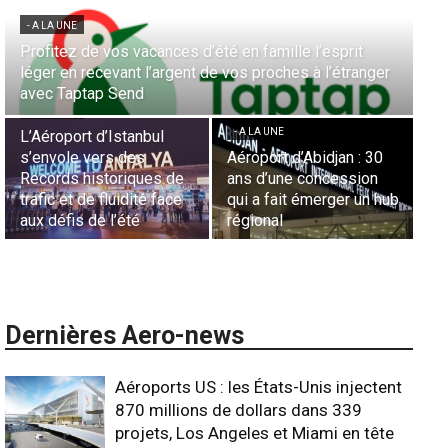
- A LA UNE
rit
Aérien & Stratégie : Comment Royal Air Maroc fait d
tranger
la diaspora européenne le moteur de son hub de
- A LA UNE
Casablanca
Nominations : Sadri
Essid à la tête de la
- A LA UNE
Représentation d’Air
n : 30
Sécurité des frontières
France en Tunisie et
ssion
aériennes en Afrique :
Lionel Rault aux
r un hub
L’appel urgent à
commandes de la régi
l’harmonisation globale
ANSCO
Dernières Aero-news
Aéroports US : les États-Unis injectent
870 millions de dollars dans 339
projets, Los Angeles et Miami en tête