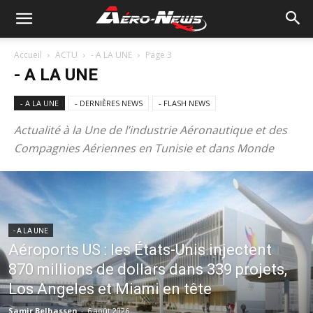
Accueil
ACTU
- A LA UNE
Page 3
- A LA UNE
- A LA UNE
- DERNIÈRES NEWS
- FLASH NEWS
Actualité à la Une de l’industrie Aéronautique et des
Compagnies Aériennes en Tunisie et dans Monde
- A LA UNE
Aéroports US : les États-Unis injectent
870 millions de dollars dans 339 projets,
Los Angeles et Miami en tête
Samir Belhassen
-
6 août 2026