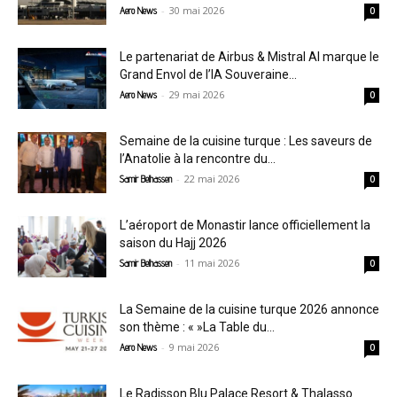
-
30 mai 2026
Aero News
0
Le partenariat de Airbus & Mistral AI marque le
Grand Envol de l’IA Souveraine...
-
29 mai 2026
Aero News
0
Semaine de la cuisine turque : Les saveurs de
l’Anatolie à la rencontre du...
-
22 mai 2026
Samir Belhassen
0
L’aéroport de Monastir lance officiellement la
saison du Hajj 2026
-
11 mai 2026
Samir Belhassen
0
La Semaine de la cuisine turque 2026 annonce
son thème : « »La Table du...
-
9 mai 2026
Aero News
0
Le Radisson Blu Palace Resort & Thalasso