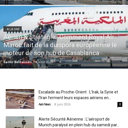
- A LA UNE
Aérien & Stratégie : Comment Royal Air
Maroc fait de la diaspora européenne le
moteur de son hub de Casablanca
Samir Belhassen
-
4 août 2026
Escalade au Proche-Orient : L’Irak, la Syrie et
l’Iran ferment leurs espaces aériens en...
-
8 juin 2026
Aero News
0
Alerte Sécurité Aérienne : L’aéroport de
Munich paralysé en plein hub du samedi par...