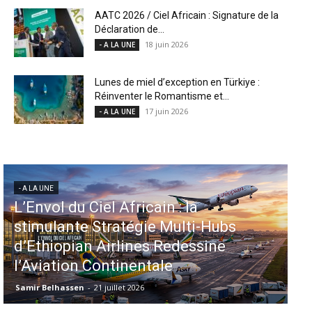
AATC 2026 / Ciel Africain : Signature de la
Déclaration de...
18 juin 2026
- A LA UNE
Lunes de miel d’exception en Türkiye :
Réinventer le Romantisme et...
17 juin 2026
- A LA UNE
- A LA UNE
Aéroports US : les États-Unis
injectent 870 millions de dollars
dans 339 projets, Los Angeles et
Miami en tête
Samir Belhassen
-
6 août 2026