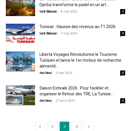
Djerba transforme le padel en un art...
-
8 mai 2026
Samir Belhassen
0
Tunisair : Hausse des revenus au T1 2026
-
7 mai 2026
Samir Belhassen
0
Liberta Voyages Révolutionne le Tourisme
Tunisien et lance le 1er moteur de recherche
alimenté...
-
3 mai 2026
Aero News
0
Saison Estivale 2026 : Pour faciliter et
organiser le Retour des TRE, La Tunisie...
-
27 avril 2026
Aero News
0
2
3
4