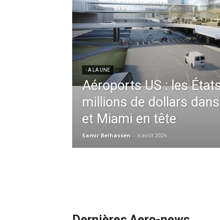
res aériennes en
ent à l’harmonisation
- A LA UNE
Météo aéronautique 2026
l’anticipation absolue,
ssid à la tête de la
redéfinit les opérations 
 France en Tunisie et
mmandes de la région
Samir Belhassen
-
24 juillet 2026
Dernières Aero-news