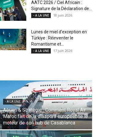
AATC 2026 / Ciel Africain :
Signature de la Déclaration de...
18 juin 2026
- A LA UNE
Lunes de miel d’exception en
Türkiye : Réinventer le
Romantisme et...
17 juin 2026
- A LA UNE
- A LA UNE
Une Révolution Stratégique à l’IATA :
Saadia Zahidi nommée Directrice
Générale