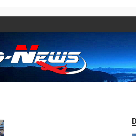
Aero
D