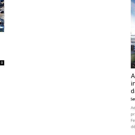
News
0
-
A
i
d
Sam
Ae
pr
Fe
d