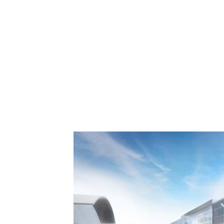
 Comment Royal Air
spora européenne le
de Casablanca