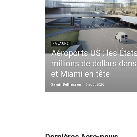
res aériennes en
ent à l’harmonisation
- A LA UNE
Météo aéronautique 2026
l’anticipation absolue,
ssid à la tête de la
redéfinit les opérations 
 France en Tunisie et
mmandes de la région
Samir Belhassen
-
24 juillet 2026
Dernières Aero-news