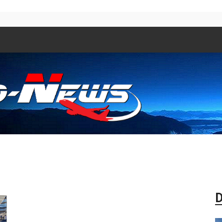
Aero
D