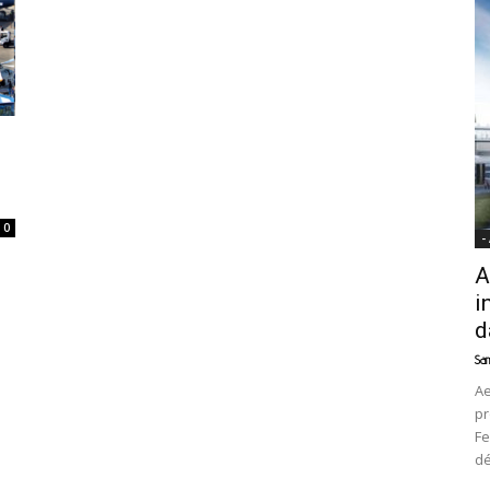
News
0
-
A
i
d
Sam
Ae
pr
Fe
d