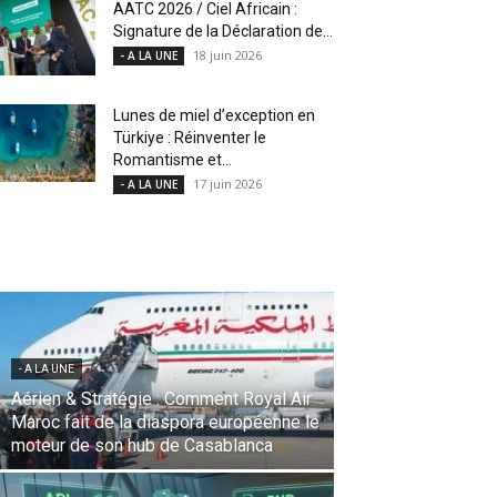
AATC 2026 / Ciel Africain :
Signature de la Déclaration de...
18 juin 2026
- A LA UNE
Lunes de miel d’exception en
Türkiye : Réinventer le
Romantisme et...
17 juin 2026
- A LA UNE
- A LA UNE
Une Révolution Stratégique à l’IATA :
Saadia Zahidi nommée Directrice
Générale