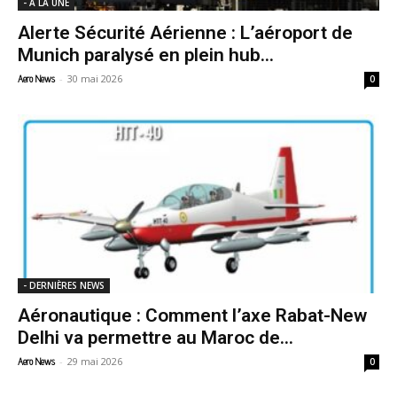
- A LA UNE
Alerte Sécurité Aérienne : L’aéroport de
Munich paralysé en plein hub...
-
30 mai 2026
Aero News
0
- DERNIÈRES NEWS
Aéronautique : Comment l’axe Rabat-New
Delhi va permettre au Maroc de...
-
29 mai 2026
Aero News
0