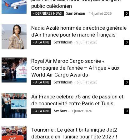
public calédonien
-
14 juillet 2026
- DERNIÈRES NEWS
Samir Belhassen
0
Nadia Azalé nommée directrice générale
d’Air France pour le marché français
-
9 juillet 2026
- A LA UNE
Samir Belhassen
0
Royal Air Maroc Cargo sacrée «
Compagnie de l’année – Afrique » aux
World Air Cargo Awards
-
6 juillet 2026
- A LA UNE
Samir Belhassen
0
Air France célèbre 75 ans de passion et
de connectivité entre Paris et Tunis
-
1 juillet 2026
- A LA UNE
Aero News
0
Tourisme : Le géant britannique Jet2
débarque en Tunisie pour l’été 2027 !