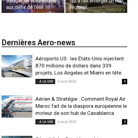
L’appel urgent à
commandes de la région
ga
l’harmonisation globale
ANSCO
in
Dernières Aero-news
Aéroports US : les États-Unis injectent
870 millions de dollars dans 339
projets, Los Angeles et Miami en tête
6 août 2026
- A LA UNE
0
Aérien & Stratégie : Comment Royal Air
Maroc fait de la diaspora européenne le
moteur de son hub de Casablanca
4 août 2026
- A LA UNE
0