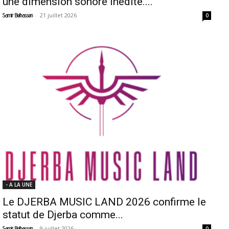
une dimension sonore inédite....
-
21 juillet 2026
Samir Belhassen
0
- A LA UNE
Le DJERBA MUSIC LAND 2026 confirme le
statut de Djerba comme...
-
9 juillet 2026
Samir Belhassen
0