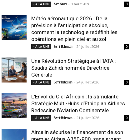
-
1 août 2026
- A LA UNE
Aero News
0
Météo aéronautique 2026 : De la
prévision à l’anticipation absolue,
comment la technologie redéfinit les
opérations en plein ciel et au sol
-
24 juillet 2026
- A LA UNE
Samir Belhassen
0
Une Révolution Stratégique à l’IATA :
Saadia Zahidi nommée Directrice
Générale
-
24 juillet 2026
- A LA UNE
Samir Belhassen
0
L’Envol du Ciel Africain : la stimulante
Stratégie Multi-Hubs d’Ethiopian Airlines
Redessine l’Aviation Continentale
-
21 juillet 2026
- A LA UNE
Samir Belhassen
0
Aircalin sécurise le financement de son
premier Airbus A350‑900, sans argent