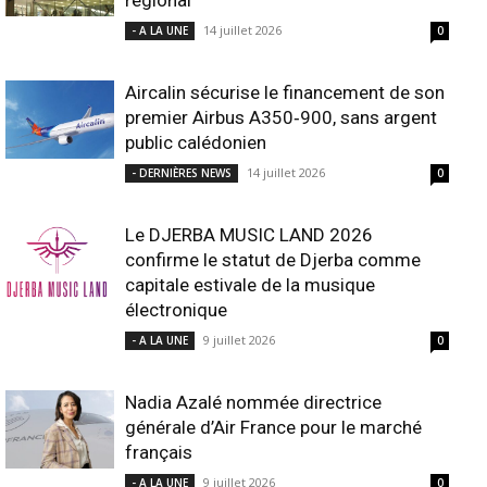
14 juillet 2026
- A LA UNE
0
Aircalin sécurise le financement de son
premier Airbus A350‑900, sans argent
public calédonien
14 juillet 2026
- DERNIÈRES NEWS
0
Le DJERBA MUSIC LAND 2026
confirme le statut de Djerba comme
capitale estivale de la musique
électronique
9 juillet 2026
- A LA UNE
0
Nadia Azalé nommée directrice
générale d’Air France pour le marché
français
9 juillet 2026
- A LA UNE
0