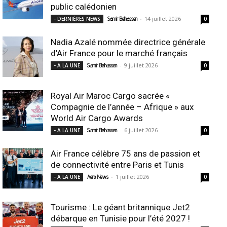
public calédonien
-
14 juillet 2026
- DERNIÈRES NEWS
Samir Belhassen
0
Nadia Azalé nommée directrice générale
d’Air France pour le marché français
-
9 juillet 2026
- A LA UNE
Samir Belhassen
0
Royal Air Maroc Cargo sacrée «
Compagnie de l’année – Afrique » aux
World Air Cargo Awards
-
6 juillet 2026
- A LA UNE
Samir Belhassen
0
Air France célèbre 75 ans de passion et
de connectivité entre Paris et Tunis
-
1 juillet 2026
- A LA UNE
Aero News
0
Tourisme : Le géant britannique Jet2
débarque en Tunisie pour l’été 2027 !