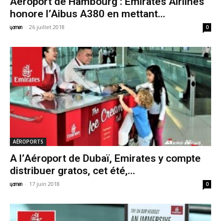
Aéroport de Hambourg : Emirates Airlines
honore l’Aibus A380 en mettant...
-
26 juillet 2018
yamen
0
AÉROPORTS
A l’Aéroport de Dubaï, Emirates y compte
distribuer gratos, cet été,...
-
17 juin 2018
yamen
0