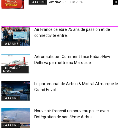
-
19 juin 2026
- A LA UNE
Aero News
0
INDUSTRIE Aéro
Air France célèbre 75 ans de passion et de
connectivité entre...
- A LA UNE
Aéronautique : Comment l’axe Rabat-New
Delhi va permettre au Maroc de...
- DERNIÈRES
NEWS
Le partenariat de Airbus & Mistral AI marque le
Grand Envol...
- A LA UNE
Nouvelair franchit un nouveau palier avec
l’intégration de son 3ème Airbus...
- A LA UNE