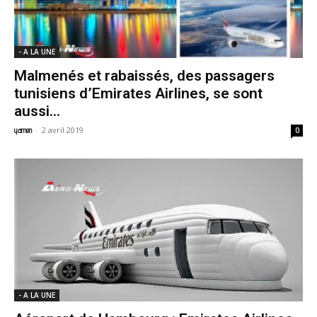
- A LA UNE
Malmenés et rabaissés, des passagers
tunisiens d’Emirates Airlines, se sont
aussi...
-
2 avril 2019
yamen
0
- A LA UNE