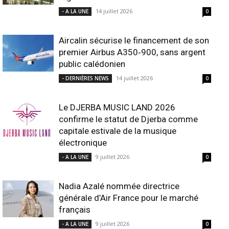
14 juillet 2026
- A LA UNE
0
Aircalin sécurise le financement de son
premier Airbus A350‑900, sans argent
public calédonien
14 juillet 2026
- DERNIÈRES NEWS
0
Le DJERBA MUSIC LAND 2026
confirme le statut de Djerba comme
capitale estivale de la musique
électronique
9 juillet 2026
- A LA UNE
0
Nadia Azalé nommée directrice
générale d’Air France pour le marché
français
9 juillet 2026
- A LA UNE
0