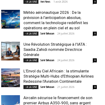
-
1 août 2026
- A LA UNE
Aero News
0
Météo aéronautique 2026 : De la
prévision à l’anticipation absolue,
comment la technologie redéfinit les
opérations en plein ciel et au sol
-
24 juillet 2026
- A LA UNE
Samir Belhassen
0
Une Révolution Stratégique à l’IATA :
Saadia Zahidi nommée Directrice
Générale
-
24 juillet 2026
- A LA UNE
Samir Belhassen
0
L’Envol du Ciel Africain : la stimulante
Stratégie Multi-Hubs d’Ethiopian Airlines
Redessine l’Aviation Continentale
-
21 juillet 2026
- A LA UNE
Samir Belhassen
0
Aircalin sécurise le financement de son
premier Airbus A350‑900, sans argent