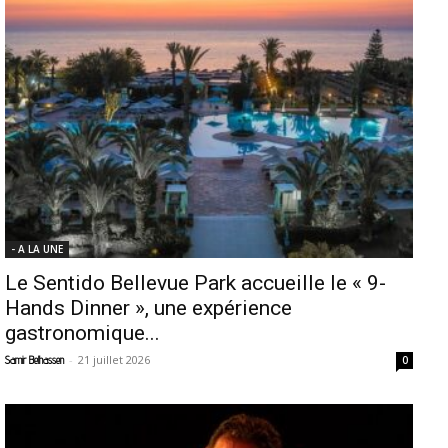
- A LA UNE
Le Sentido Bellevue Park accueille le « 9-
Hands Dinner », une expérience
gastronomique...
-
21 juillet 2026
Samir Belhassen
0