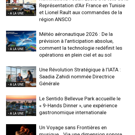
Représentation d’Air France en Tunisie
et Lionel Rault aux commandes de la
- A LA UNE
région ANSCO
Météo aéronautique 2026 : De la
prévision à l’anticipation absolue,
comment la technologie redéfinit les
- A LA UNE
opérations en plein ciel et au sol
Une Révolution Stratégique à l’IATA :
Saadia Zahidi nommée Directrice
Générale
- A LA UNE
Le Sentido Bellevue Park accueille le
« 9-Hands Dinner », une expérience
gastronomique internationale
- A LA UNE
Un Voyage sans Frontières en
musique… Via une dimension sonore