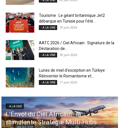
Tourisme : Le géant britannique Jet2
débarque en Tunisie pour l’été...
19 juin 2026
- A LA UNE
AATC 2026 / Ciel Africain : Signature de la
Déclaration de...
18 juin 2026
- A LA UNE
Lunes de miel d’exception en Türkiye :
Réinventer le Romantisme et...
17 juin 2026
- A LA UNE
- A LA UNE
in : la
Aéroports US : les États
e Multi-Hubs
injectent 870 millions d