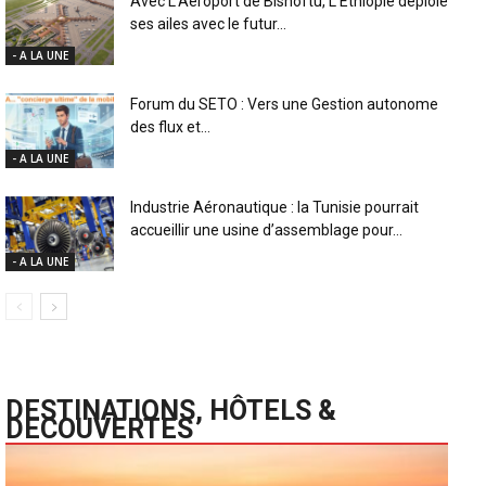
Avec L’Aéroport de Bishoftu, L’Éthiopie déploie
ses ailes avec le futur...
- A LA UNE
Forum du SETO : Vers une Gestion autonome
des flux et...
- A LA UNE
Industrie Aéronautique : la Tunisie pourrait
accueillir une usine d’assemblage pour...
- A LA UNE
DESTINATIONS, HÔTELS &
DECOUVERTES