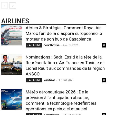
AIRLINES
Aérien & Stratégie : Comment Royal Air
Maroc fait de la diaspora européenne le
moteur de son hub de Casablanca
-
4 août 2026
- A LA UNE
Samir Belhassen
0
Nominations : Sadri Essid à la tête de la
Représentation d’Air France en Tunisie et
Lionel Rault aux commandes de la région
ANSCO
-
1 août 2026
- A LA UNE
Aero News
0
Météo aéronautique 2026 : De la
prévision à l’anticipation absolue,
comment la technologie redéfinit les
opérations en plein ciel et au sol
-
24 juillet 2026