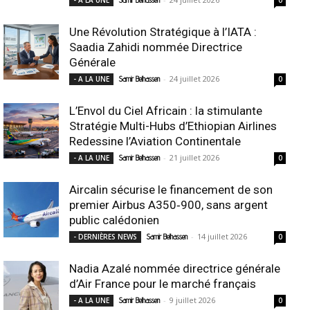
- A LA UNE
Samir Belhassen
0
Une Révolution Stratégique à l’IATA :
Saadia Zahidi nommée Directrice
Générale
-
24 juillet 2026
- A LA UNE
Samir Belhassen
0
L’Envol du Ciel Africain : la stimulante
Stratégie Multi-Hubs d’Ethiopian Airlines
Redessine l’Aviation Continentale
-
21 juillet 2026
- A LA UNE
Samir Belhassen
0
Aircalin sécurise le financement de son
premier Airbus A350‑900, sans argent
public calédonien
-
14 juillet 2026
- DERNIÈRES NEWS
Samir Belhassen
0
Nadia Azalé nommée directrice générale
d’Air France pour le marché français
-
9 juillet 2026
- A LA UNE
Samir Belhassen
0