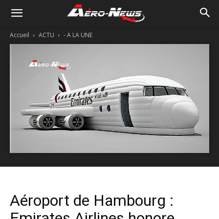
Accueil
ACTU
- A LA UNE
Aéroport de Hambourg :
Emirates Airlines honore