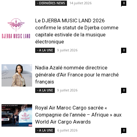
14 juillet 2026
- DERNIÈRES NEWS
0
Le DJERBA MUSIC LAND 2026
confirme le statut de Djerba comme
capitale estivale de la musique
électronique
9 juillet 2026
- A LA UNE
0
Nadia Azalé nommée directrice
générale d’Air France pour le marché
français
9 juillet 2026
- A LA UNE
0
Royal Air Maroc Cargo sacrée «
Compagnie de l’année – Afrique » aux
World Air Cargo Awards
6 juillet 2026
- A LA UNE
0