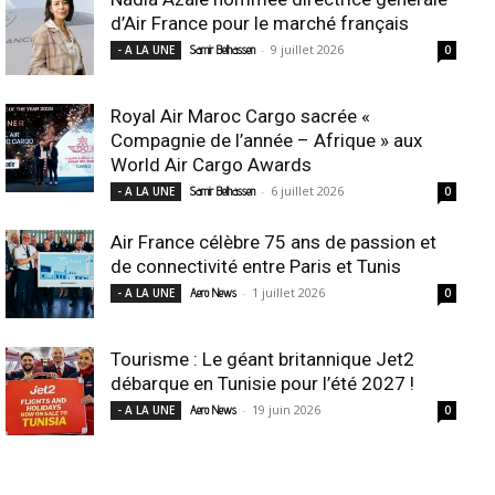
d’Air France pour le marché français
-
9 juillet 2026
- A LA UNE
Samir Belhassen
0
Royal Air Maroc Cargo sacrée «
Compagnie de l’année – Afrique » aux
World Air Cargo Awards
-
6 juillet 2026
- A LA UNE
Samir Belhassen
0
Air France célèbre 75 ans de passion et
de connectivité entre Paris et Tunis
-
1 juillet 2026
- A LA UNE
Aero News
0
Tourisme : Le géant britannique Jet2
débarque en Tunisie pour l’été 2027 !
-
19 juin 2026
- A LA UNE
Aero News
0
INDUSTRIE Aéro