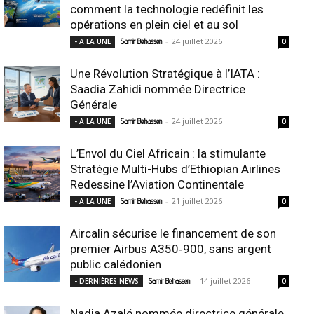
comment la technologie redéfinit les
opérations en plein ciel et au sol
-
24 juillet 2026
- A LA UNE
Samir Belhassen
0
Une Révolution Stratégique à l’IATA :
Saadia Zahidi nommée Directrice
Générale
-
24 juillet 2026
- A LA UNE
Samir Belhassen
0
L’Envol du Ciel Africain : la stimulante
Stratégie Multi-Hubs d’Ethiopian Airlines
Redessine l’Aviation Continentale
-
21 juillet 2026
- A LA UNE
Samir Belhassen
0
Aircalin sécurise le financement de son
premier Airbus A350‑900, sans argent
public calédonien
-
14 juillet 2026
- DERNIÈRES NEWS
Samir Belhassen
0
Nadia Azalé nommée directrice générale