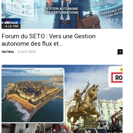
- A LA UNE
Forum du SETO : Vers une Gestion
autonome des flux et...
-
9 avril 2026
Aero News
0