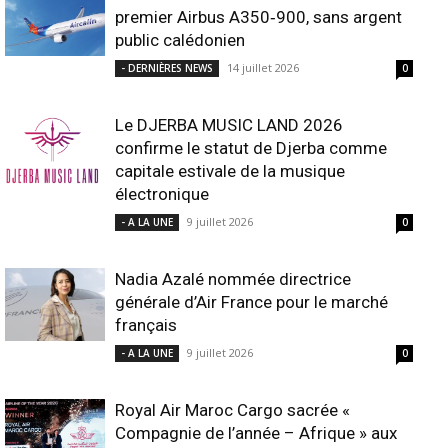
premier Airbus A350‑900, sans argent
public calédonien
14 juillet 2026
- DERNIÈRES NEWS
0
Le DJERBA MUSIC LAND 2026
confirme le statut de Djerba comme
capitale estivale de la musique
électronique
9 juillet 2026
- A LA UNE
0
Nadia Azalé nommée directrice
générale d’Air France pour le marché
français
9 juillet 2026
- A LA UNE
0
Royal Air Maroc Cargo sacrée «
Compagnie de l’année – Afrique » aux