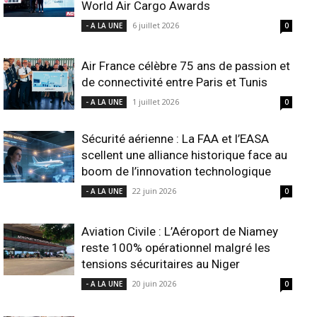
World Air Cargo Awards
6 juillet 2026
- A LA UNE
0
Air France célèbre 75 ans de passion et
de connectivité entre Paris et Tunis
1 juillet 2026
- A LA UNE
0
Sécurité aérienne : La FAA et l’EASA
scellent une alliance historique face au
boom de l’innovation technologique
22 juin 2026
- A LA UNE
0
Aviation Civile : L’Aéroport de Niamey
reste 100% opérationnel malgré les
tensions sécuritaires au Niger
20 juin 2026
- A LA UNE
0