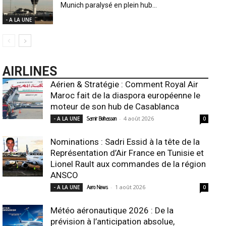
Munich paralysé en plein hub...
- A LA UNE
AIRLINES
Aérien & Stratégie : Comment Royal Air
Maroc fait de la diaspora européenne le
moteur de son hub de Casablanca
-
4 août 2026
- A LA UNE
Samir Belhassen
0
Nominations : Sadri Essid à la tête de la
Représentation d’Air France en Tunisie et
Lionel Rault aux commandes de la région
ANSCO
-
1 août 2026
- A LA UNE
Aero News
0
Météo aéronautique 2026 : De la
prévision à l’anticipation absolue,