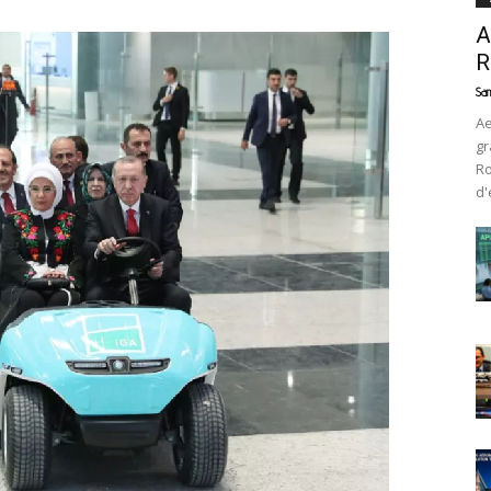
A
R
Sam
Ae
gr
Ro
d'