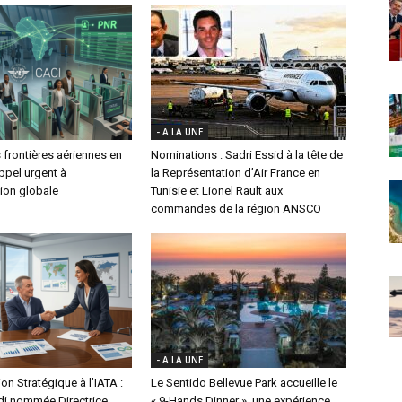
- A LA UNE
 frontières aériennes en
Nominations : Sadri Essid à la tête de
appel urgent à
la Représentation d’Air France en
ion globale
Tunisie et Lionel Rault aux
commandes de la région ANSCO
- A LA UNE
on Stratégique à l’IATA :
Le Sentido Bellevue Park accueille le
di nommée Directrice
« 9-Hands Dinner », une expérience