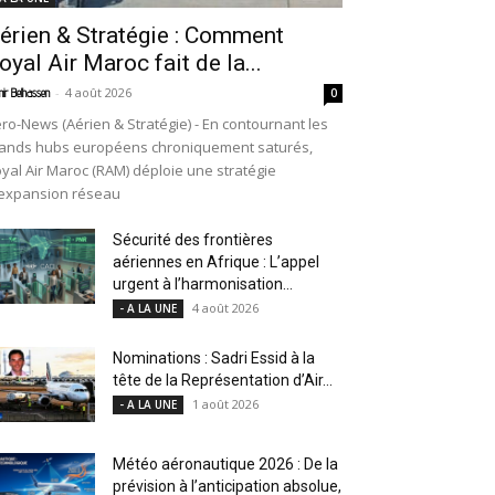
érien & Stratégie : Comment
oyal Air Maroc fait de la...
-
4 août 2026
ir Belhassen
0
ro-News (Aérien & Stratégie) - En contournant les
ands hubs européens chroniquement saturés,
yal Air Maroc (RAM) déploie une stratégie
expansion réseau
Sécurité des frontières
aériennes en Afrique : L’appel
urgent à l’harmonisation...
4 août 2026
- A LA UNE
Nominations : Sadri Essid à la
tête de la Représentation d’Air...
1 août 2026
- A LA UNE
Météo aéronautique 2026 : De la
prévision à l’anticipation absolue,