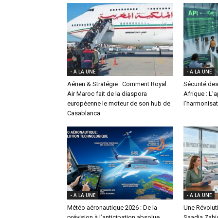
- A LA UNE
- A LA UNE
Aérien & Stratégie : Comment Royal
Sécurité des
Air Maroc fait de la diaspora
Afrique : L’
européenne le moteur de son hub de
l’harmonisat
Casablanca
- A LA UNE
- A LA UNE
Météo aéronautique 2026 : De la
Une Révoluti
prévision à l’anticipation absolue,
Saadia Zahi