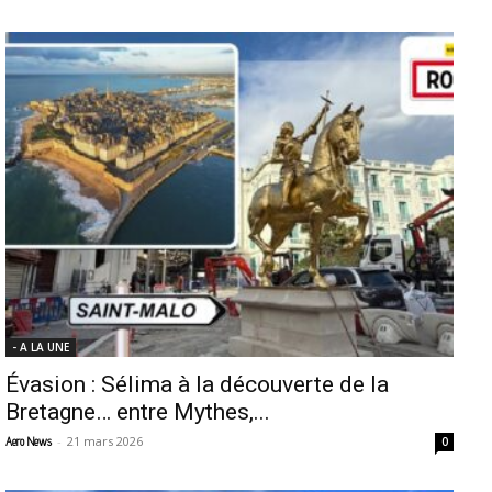
- A LA UNE
Évasion : Sélima à la découverte de la
Bretagne… entre Mythes,...
-
21 mars 2026
Aero News
0