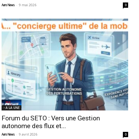
-
9 mai 2026
Aero News
0
- A LA UNE
Forum du SETO : Vers une Gestion
autonome des flux et...
-
9 avril 2026
Aero News
0