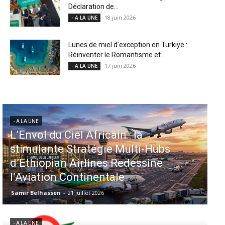
Déclaration de...
18 juin 2026
- A LA UNE
Lunes de miel d’exception en Türkiye :
Réinventer le Romantisme et...
17 juin 2026
- A LA UNE
- A LA UNE
Aéroports US : les États-Unis
injectent 870 millions de dollars
dans 339 projets, Los Angeles et
Miami en tête
Samir Belhassen
-
6 août 2026
- A LA UNE