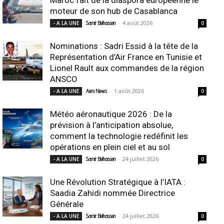
moteur de son hub de Casablanca
-
4 août 2026
- A LA UNE
Samir Belhassen
0
Nominations : Sadri Essid à la tête de la
Représentation d’Air France en Tunisie et
Lionel Rault aux commandes de la région
ANSCO
-
1 août 2026
- A LA UNE
Aero News
0
Météo aéronautique 2026 : De la
prévision à l’anticipation absolue,
comment la technologie redéfinit les
opérations en plein ciel et au sol
-
24 juillet 2026
- A LA UNE
Samir Belhassen
0
Une Révolution Stratégique à l’IATA :
Saadia Zahidi nommée Directrice
Générale
-
24 juillet 2026
- A LA UNE
Samir Belhassen
0