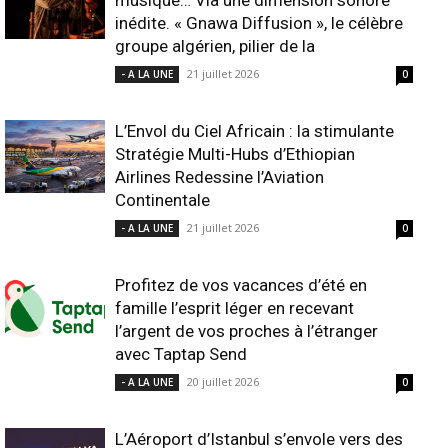
musique… Via une dimension sonore
inédite. « Gnawa Diffusion », le célèbre
groupe algérien, pilier de la
21 juillet 2026
- A LA UNE
0
L’Envol du Ciel Africain : la stimulante
Stratégie Multi-Hubs d’Ethiopian
Airlines Redessine l’Aviation
Continentale
21 juillet 2026
- A LA UNE
0
Profitez de vos vacances d’été en
famille l’esprit léger en recevant
l’argent de vos proches à l’étranger
avec Taptap Send
20 juillet 2026
- A LA UNE
0
L’Aéroport d’Istanbul s’envole vers des