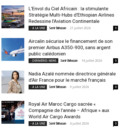
L’Envol du Ciel Africain : la stimulante
Stratégie Multi-Hubs d’Ethiopian Airlines
Redessine l’Aviation Continentale
-
21 juillet 2026
- A LA UNE
Samir Belhassen
0
Aircalin sécurise le financement de son
premier Airbus A350‑900, sans argent
public calédonien
-
14 juillet 2026
- DERNIÈRES NEWS
Samir Belhassen
0
Nadia Azalé nommée directrice générale
d’Air France pour le marché français
-
9 juillet 2026
- A LA UNE
Samir Belhassen
0
Royal Air Maroc Cargo sacrée «
Compagnie de l’année – Afrique » aux
World Air Cargo Awards
-
6 juillet 2026
- A LA UNE
Samir Belhassen
0