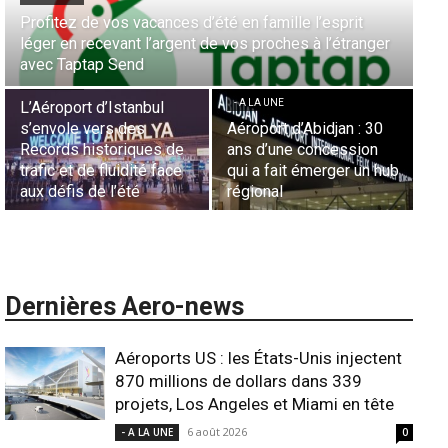
Aérien & Stratégie : Comment Royal Air Maroc fait de
nger
la diaspora européenne le moteur de son hub de
- A LA UNE
Casablanca
Nominations : Sadri
Essid à la tête de la
- A LA UNE
Représentation d’Air
 30
Sécurité des frontières
France en Tunisie et
on
aériennes en Afrique :
Lionel Rault aux
un hub
L’appel urgent à
commandes de la région
l’harmonisation globale
ANSCO
Dernières Aero-news
Aéroports US : les États-Unis injectent
870 millions de dollars dans 339
projets, Los Angeles et Miami en tête
6 août 2026
- A LA UNE
0