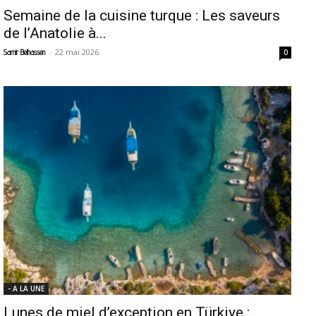
Semaine de la cuisine turque : Les saveurs
de l’Anatolie à...
-
22 mai 2026
Samir Belhassen
0
- A LA UNE
Lunes de miel d’exception en Türkiye :