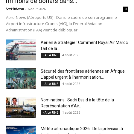
millions de dollars dans...
-
6 août 2026
Samir Belhassen
0
Aero-News (Aéroports US) - Dans le cadre de son programme
Airport Infrastructure Grants (AIG), la Federal Aviation
Administration (FAA) vient de débloquer
Aérien & Stratégie : Comment Royal Air Maroc
fait de la...
4 août 2026
- A LA UNE
Sécurité des frontières aériennes en Afrique :
L’appel urgent à l’harmonisation...
4 août 2026
- A LA UNE
Nominations : Sadri Essid à la tête de la
Représentation d’Air...
1 août 2026
- A LA UNE
Météo aéronautique 2026 : De la prévision à