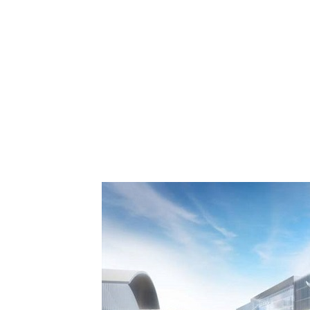
tratégie : Comment Royal Air
 de la diaspora européenne le
 son hub de Casablanca