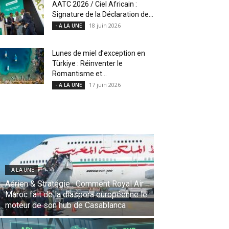
AATC 2026 / Ciel Africain :
Signature de la Déclaration de...
18 juin 2026
- A LA UNE
Lunes de miel d’exception en
Türkiye : Réinventer le
Romantisme et...
17 juin 2026
- A LA UNE
- A LA UNE
Une Révolution Stratégique à l’IATA :
Saadia Zahidi nommée Directrice
Générale