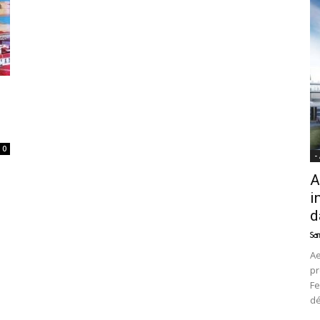
News
0
-
A
i
d
Sam
Ae
pr
Fe
d