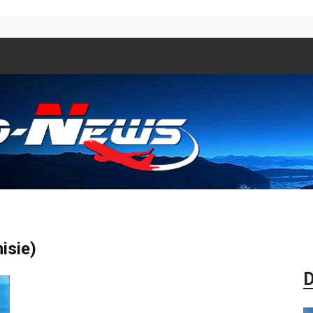
Aero
isie)
D