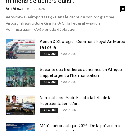
millions de dollars dans...
-
6 août 2026
Samir Belhassen
0
Aero-News (Aéroports US) - Dans le cadre de son programme
Airport Infrastructure Grants (AIG), la Federal Aviation
Administration (FAA) vient de débloquer
Aérien & Stratégie : Comment Royal Air Maroc
fait de la...
4 août 2026
- A LA UNE
Sécurité des frontières aériennes en Afrique :
L’appel urgent à l’harmonisation...
4 août 2026
- A LA UNE
Nominations : Sadri Essid à la tête de la
Représentation d’Air...
1 août 2026
- A LA UNE
Météo aéronautique 2026 : De la prévision à