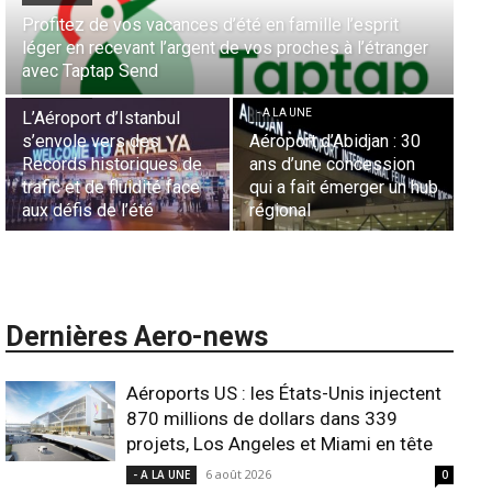
Aérien & Stratégie : Comment Royal Air Maroc fait de
la diaspora européenne le moteur de son hub de
- A LA UNE
Casablanca
Nominations : Sadri
Essid à la tête de la
- A LA UNE
Représentation d’Air
Sécurité des frontières
France en Tunisie et
aériennes en Afrique :
Lionel Rault aux
ub
L’appel urgent à
commandes de la région
l’harmonisation globale
ANSCO
Dernières Aero-news
Aéroports US : les États-Unis injectent
870 millions de dollars dans 339
projets, Los Angeles et Miami en tête
6 août 2026
- A LA UNE
0