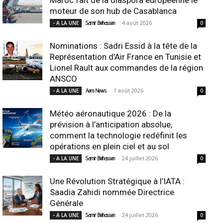
moteur de son hub de Casablanca
-
4 août 2026
- A LA UNE
Samir Belhassen
0
Nominations : Sadri Essid à la tête de la
Représentation d’Air France en Tunisie et
Lionel Rault aux commandes de la région
ANSCO
-
1 août 2026
- A LA UNE
Aero News
0
Météo aéronautique 2026 : De la
prévision à l’anticipation absolue,
comment la technologie redéfinit les
opérations en plein ciel et au sol
-
24 juillet 2026
- A LA UNE
Samir Belhassen
0
Une Révolution Stratégique à l’IATA :
Saadia Zahidi nommée Directrice
Générale
-
24 juillet 2026
- A LA UNE
Samir Belhassen
0