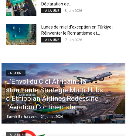
Déclaration de...
18 juin 2026
- A LA UNE
Lunes de miel d’exception en Türkiye :
Réinventer le Romantisme et...
17 juin 2026
- A LA UNE
- A LA UNE
Aéroports US : les États-Unis
injectent 870 millions de dollars
dans 339 projets, Los Angeles et
Miami en tête
Samir Belhassen
-
6 août 2026
- A LA UNE