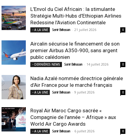
L’Envol du Ciel Africain : la stimulante
Stratégie Multi-Hubs d’Ethiopian Airlines
Redessine l’Aviation Continentale
-
21 juillet 2026
- A LA UNE
Samir Belhassen
0
Aircalin sécurise le financement de son
premier Airbus A350‑900, sans argent
public calédonien
-
14 juillet 2026
- DERNIÈRES NEWS
Samir Belhassen
0
Nadia Azalé nommée directrice générale
d’Air France pour le marché français
-
9 juillet 2026
- A LA UNE
Samir Belhassen
0
Royal Air Maroc Cargo sacrée «
Compagnie de l’année – Afrique » aux
World Air Cargo Awards
-
6 juillet 2026
- A LA UNE
Samir Belhassen
0