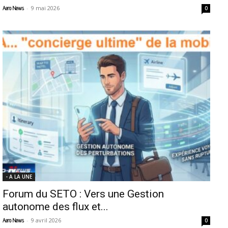
-
9 mai 2026
Aero News
0
- A LA UNE
Forum du SETO : Vers une Gestion
autonome des flux et...
-
9 avril 2026
Aero News
0