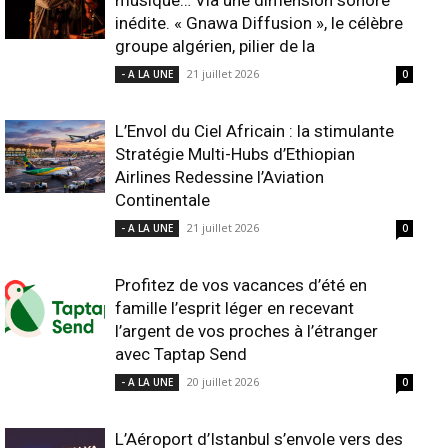
musique… Via une dimension sonore
inédite. « Gnawa Diffusion », le célèbre
groupe algérien, pilier de la
21 juillet 2026
- A LA UNE
0
L’Envol du Ciel Africain : la stimulante
Stratégie Multi-Hubs d’Ethiopian
Airlines Redessine l’Aviation
Continentale
21 juillet 2026
- A LA UNE
0
Profitez de vos vacances d’été en
famille l’esprit léger en recevant
l’argent de vos proches à l’étranger
avec Taptap Send
20 juillet 2026
- A LA UNE
0
L’Aéroport d’Istanbul s’envole vers des