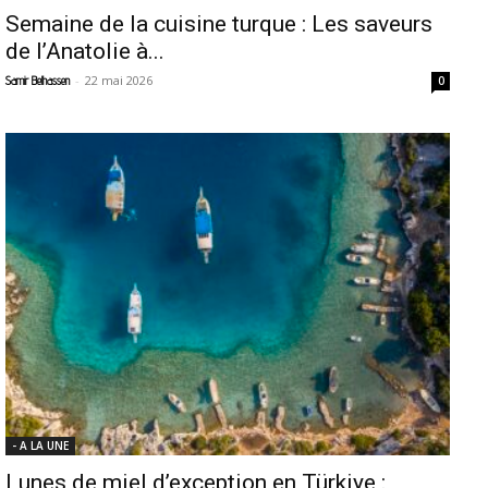
Semaine de la cuisine turque : Les saveurs
de l’Anatolie à...
-
22 mai 2026
Samir Belhassen
0
- A LA UNE
Lunes de miel d’exception en Türkiye :