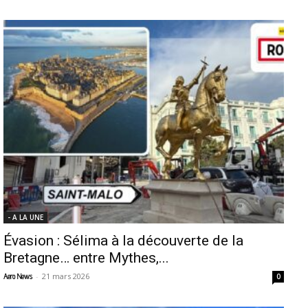
- A LA UNE
Évasion : Sélima à la découverte de la
Bretagne… entre Mythes,...
-
21 mars 2026
Aero News
0