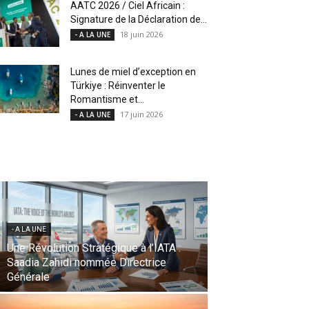
AATC 2026 / Ciel Africain :
Signature de la Déclaration de...
18 juin 2026
- A LA UNE
Lunes de miel d’exception en
Türkiye : Réinventer le
Romantisme et...
17 juin 2026
- A LA UNE
- A LA UNE
Profitez de vos vacances d’été en famille
l’esprit léger en recevant l’argent de vos
proches à l’étranger avec Taptap Send