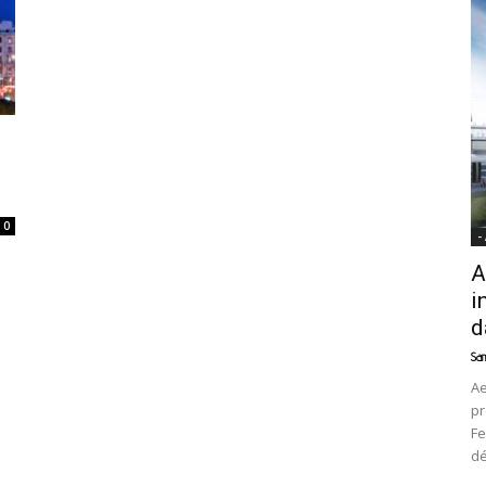
News
0
-
A
i
d
Sam
Ae
pr
Fe
d