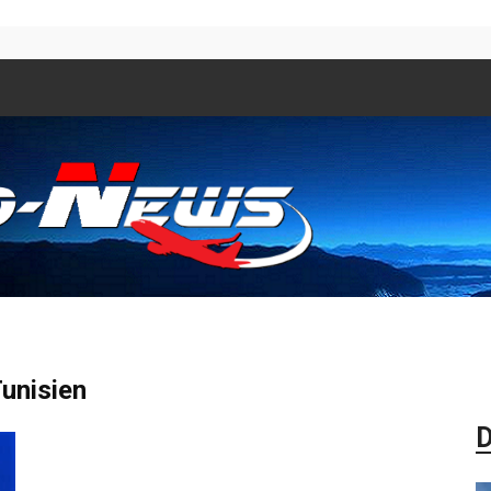
Aero
Tunisien
D