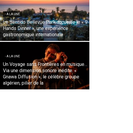
- A LA UNE
L’Aéroport d’Istanbul s’envole vers des
Records historiques de trafic et de
fluidité face aux défis de l’été
- A LA UNE
Aéroport d’Abidjan : 30 ans d’une
concession qui a fait émerger un hub
régional