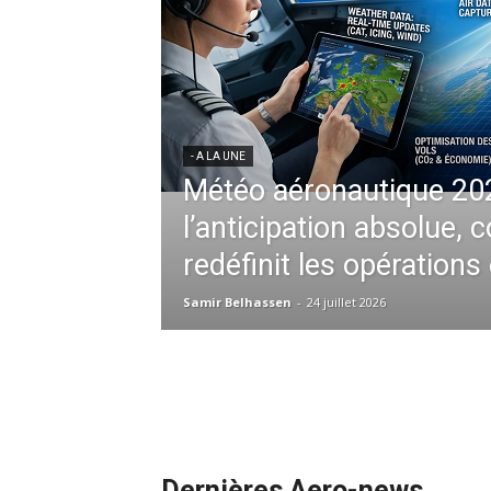
Park accueille le « 9-
 expérience
nationale
- A LA UNE
L’Envol du Ciel Africain 
Multi-Hubs d’Ethiopian 
ntières en musique…
l’Aviation Continentale
nore inédite. «
e célèbre groupe
Samir Belhassen
-
21 juillet 2026
Dernières Aero-news