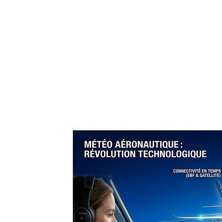
égique à l’IATA :
e Directrice