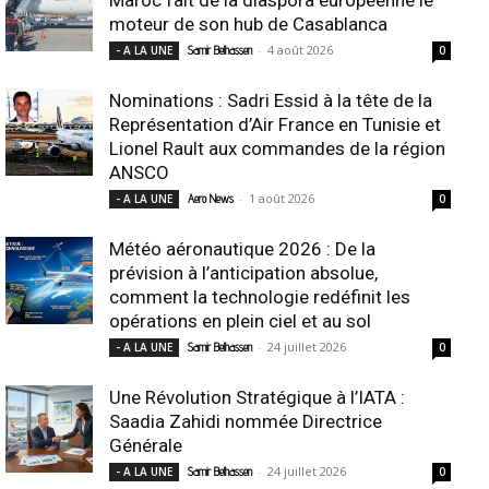
moteur de son hub de Casablanca
-
4 août 2026
- A LA UNE
Samir Belhassen
0
Nominations : Sadri Essid à la tête de la
Représentation d’Air France en Tunisie et
Lionel Rault aux commandes de la région
ANSCO
-
1 août 2026
- A LA UNE
Aero News
0
Météo aéronautique 2026 : De la
prévision à l’anticipation absolue,
comment la technologie redéfinit les
opérations en plein ciel et au sol
-
24 juillet 2026
- A LA UNE
Samir Belhassen
0
Une Révolution Stratégique à l’IATA :
Saadia Zahidi nommée Directrice
Générale
-
24 juillet 2026
- A LA UNE
Samir Belhassen
0