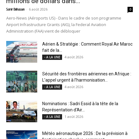
millions de dollars dans...
-
6 août 2026
Samir Belhassen
0
Aero-News (Aéroports US) - Dans le cadre de son programme
Airport Infrastructure Grants (AIG), la Federal Aviation
Administration (FAA) vient de débloquer
Aérien & Stratégie : Comment Royal Air Maroc
fait de la...
4 août 2026
- A LA UNE
Sécurité des frontières aériennes en Afrique :
L’appel urgent à l’harmonisation...
4 août 2026
- A LA UNE
Nominations : Sadri Essid à la tête de la
Représentation d’Air...
1 août 2026
- A LA UNE
Météo aéronautique 2026 : De la prévision à