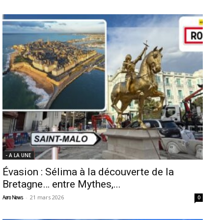
- A LA UNE
Évasion : Sélima à la découverte de la
Bretagne… entre Mythes,...
-
21 mars 2026
Aero News
0