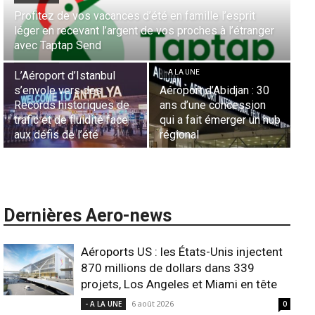
Aérien & Stratégie : Comment Royal Air Maroc fait de
la diaspora européenne le moteur de son hub de
- A LA UNE
Casablanca
Nominations : Sadri
Essid à la tête de la
- A LA UNE
Représentation d’Air
Sécurité des frontières
France en Tunisie et
aériennes en Afrique :
Lionel Rault aux
L’appel urgent à
commandes de la région
l’harmonisation globale
ANSCO
Dernières Aero-news
Aéroports US : les États-Unis injectent
870 millions de dollars dans 339
projets, Los Angeles et Miami en tête
6 août 2026
- A LA UNE
0