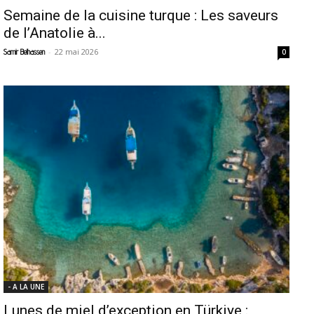
Semaine de la cuisine turque : Les saveurs
de l’Anatolie à...
-
22 mai 2026
Samir Belhassen
0
- A LA UNE
Lunes de miel d’exception en Türkiye :