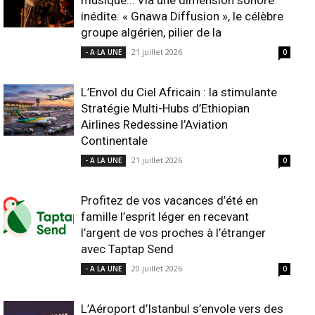
musique… Via une dimension sonore
inédite. « Gnawa Diffusion », le célèbre
groupe algérien, pilier de la
21 juillet 2026
- A LA UNE
0
L’Envol du Ciel Africain : la stimulante
Stratégie Multi-Hubs d’Ethiopian
Airlines Redessine l’Aviation
Continentale
21 juillet 2026
- A LA UNE
0
Profitez de vos vacances d’été en
famille l’esprit léger en recevant
l’argent de vos proches à l’étranger
avec Taptap Send
20 juillet 2026
- A LA UNE
0
L’Aéroport d’Istanbul s’envole vers des