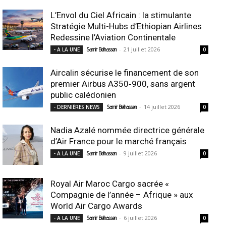
L’Envol du Ciel Africain : la stimulante
Stratégie Multi-Hubs d’Ethiopian Airlines
Redessine l’Aviation Continentale
-
21 juillet 2026
- A LA UNE
Samir Belhassen
0
Aircalin sécurise le financement de son
premier Airbus A350‑900, sans argent
public calédonien
-
14 juillet 2026
- DERNIÈRES NEWS
Samir Belhassen
0
Nadia Azalé nommée directrice générale
d’Air France pour le marché français
-
9 juillet 2026
- A LA UNE
Samir Belhassen
0
Royal Air Maroc Cargo sacrée «
Compagnie de l’année – Afrique » aux
World Air Cargo Awards
-
6 juillet 2026
- A LA UNE
Samir Belhassen
0