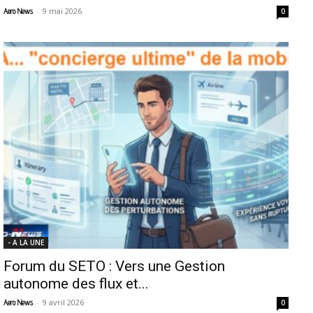
-
9 mai 2026
Aero News
0
- A LA UNE
Forum du SETO : Vers une Gestion
autonome des flux et...
-
9 avril 2026
Aero News
0