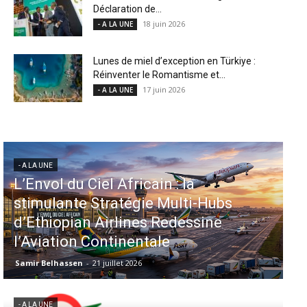
Déclaration de...
18 juin 2026
- A LA UNE
Lunes de miel d’exception en Türkiye :
Réinventer le Romantisme et...
17 juin 2026
- A LA UNE
- A LA UNE
Aéroports US : les États-Unis
injectent 870 millions de dollars
dans 339 projets, Los Angeles et
Miami en tête
Samir Belhassen
-
6 août 2026
- A LA UNE