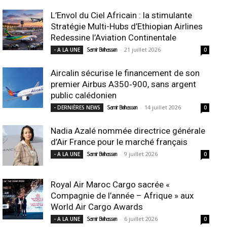
L’Envol du Ciel Africain : la stimulante
Stratégie Multi-Hubs d’Ethiopian Airlines
Redessine l’Aviation Continentale
-
21 juillet 2026
- A LA UNE
Samir Belhassen
0
Aircalin sécurise le financement de son
premier Airbus A350‑900, sans argent
public calédonien
-
14 juillet 2026
- DERNIÈRES NEWS
Samir Belhassen
0
Nadia Azalé nommée directrice générale
d’Air France pour le marché français
-
9 juillet 2026
- A LA UNE
Samir Belhassen
0
Royal Air Maroc Cargo sacrée «
Compagnie de l’année – Afrique » aux
World Air Cargo Awards
-
6 juillet 2026
- A LA UNE
Samir Belhassen
0