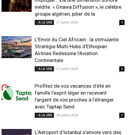
musique… Via une dimension sonore
inédite. « Gnawa Diffusion », le célèbre
groupe algérien, pilier de la
21 juillet 2026
- A LA UNE
0
L’Envol du Ciel Africain : la stimulante
Stratégie Multi-Hubs d’Ethiopian
Airlines Redessine l’Aviation
Continentale
21 juillet 2026
- A LA UNE
0
Profitez de vos vacances d’été en
famille l’esprit léger en recevant
l’argent de vos proches à l’étranger
avec Taptap Send
20 juillet 2026
- A LA UNE
0
L’Aéroport d’Istanbul s’envole vers des