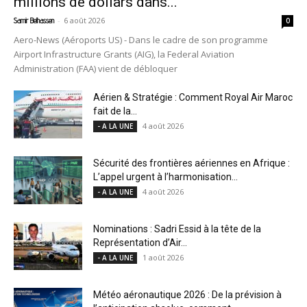
millions de dollars dans...
-
6 août 2026
Samir Belhassen
0
Aero-News (Aéroports US) - Dans le cadre de son programme
Airport Infrastructure Grants (AIG), la Federal Aviation
Administration (FAA) vient de débloquer
Aérien & Stratégie : Comment Royal Air Maroc
fait de la...
4 août 2026
- A LA UNE
Sécurité des frontières aériennes en Afrique :
L’appel urgent à l’harmonisation...
4 août 2026
- A LA UNE
Nominations : Sadri Essid à la tête de la
Représentation d’Air...
1 août 2026
- A LA UNE
Météo aéronautique 2026 : De la prévision à