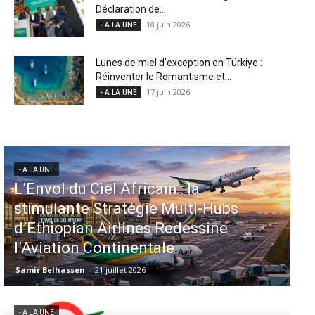
Déclaration de...
18 juin 2026
- A LA UNE
Lunes de miel d’exception en Türkiye :
Réinventer le Romantisme et...
17 juin 2026
- A LA UNE
- A LA UNE
Aéroports US : les États-Unis
injectent 870 millions de dollars
dans 339 projets, Los Angeles et
Miami en tête
Samir Belhassen
-
6 août 2026
- A LA UNE