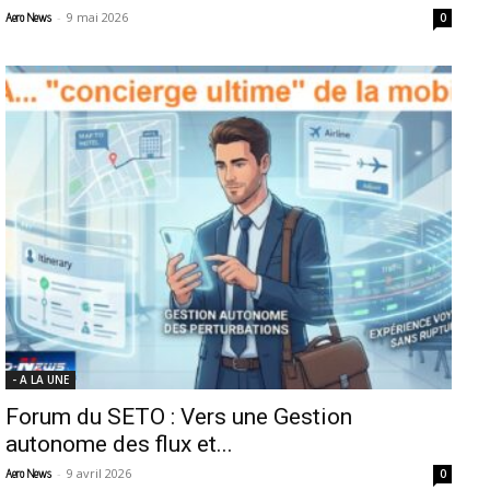
-
9 mai 2026
Aero News
0
- A LA UNE
Forum du SETO : Vers une Gestion
autonome des flux et...
-
9 avril 2026
Aero News
0