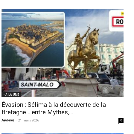
- A LA UNE
Évasion : Sélima à la découverte de la
Bretagne… entre Mythes,...
-
21 mars 2026
Aero News
0