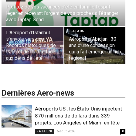
Aérien & Stratégie : Comment Royal Air Maroc fait de
nger
la diaspora européenne le moteur de son hub de
- A LA UNE
Casablanca
Nominations : Sadri
Essid à la tête de la
- A LA UNE
Représentation d’Air
 30
Sécurité des frontières
France en Tunisie et
on
aériennes en Afrique :
Lionel Rault aux
un hub
L’appel urgent à
commandes de la région
l’harmonisation globale
ANSCO
Dernières Aero-news
Aéroports US : les États-Unis injectent
870 millions de dollars dans 339
projets, Los Angeles et Miami en tête
6 août 2026
- A LA UNE
0