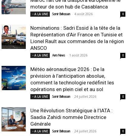
moteur de son hub de Casablanca
-
4 août 2026
- A LA UNE
Samir Belhassen
0
Nominations : Sadri Essid à la tête de la
Représentation d’Air France en Tunisie et
Lionel Rault aux commandes de la région
ANSCO
-
1 août 2026
- A LA UNE
Aero News
0
Météo aéronautique 2026 : De la
prévision à l’anticipation absolue,
comment la technologie redéfinit les
opérations en plein ciel et au sol
-
24 juillet 2026
- A LA UNE
Samir Belhassen
0
Une Révolution Stratégique à l’IATA :
Saadia Zahidi nommée Directrice
Générale
-
24 juillet 2026
- A LA UNE
Samir Belhassen
0