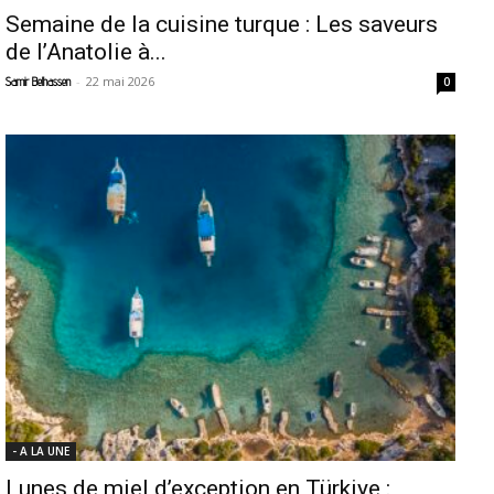
Semaine de la cuisine turque : Les saveurs
de l’Anatolie à...
-
22 mai 2026
Samir Belhassen
0
- A LA UNE
Lunes de miel d’exception en Türkiye :