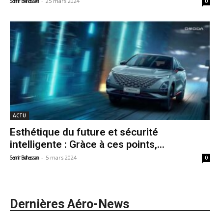
-
25 mars 2024
Samir Belhassen
0
ACTU
Esthétique du future et sécurité
intelligente : Gràce à ces points,...
-
5 mars 2024
Samir Belhassen
0
Dernières Aéro-News