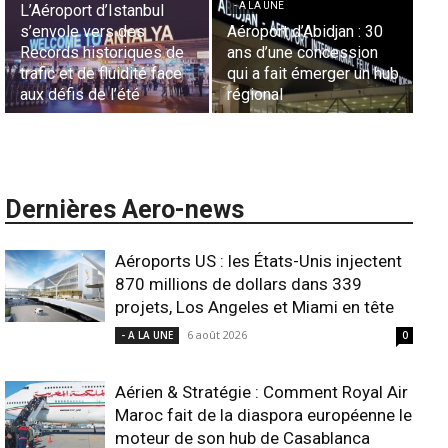
- A LA UNE
Représentation d’Air
jan : 30
Sécurité des frontières
France en Tunisie et
ession
aériennes en Afrique :
Lionel Rault aux
ger un hub
L’appel urgent à
commandes de la ré
l’harmonisation globale
ANSCO
Dernières Aero-news
Aéroports US : les États-Unis injectent
870 millions de dollars dans 339
projets, Los Angeles et Miami en tête
6 août 2026
- A LA UNE
0
Aérien & Stratégie : Comment Royal Air
Maroc fait de la diaspora européenne le
moteur de son hub de Casablanca