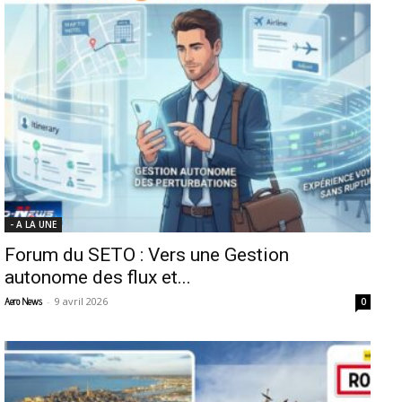
- A LA UNE
Forum du SETO : Vers une Gestion
autonome des flux et...
-
9 avril 2026
Aero News
0