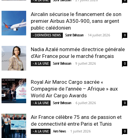
- A LA UNE
Samir Belhassen
0
Aircalin sécurise le financement de son
premier Airbus A350‑900, sans argent
public calédonien
-
14 juillet 2026
- DERNIÈRES NEWS
Samir Belhassen
0
Nadia Azalé nommée directrice générale
d’Air France pour le marché français
-
9 juillet 2026
- A LA UNE
Samir Belhassen
0
Royal Air Maroc Cargo sacrée «
Compagnie de l’année – Afrique » aux
World Air Cargo Awards
-
6 juillet 2026
- A LA UNE
Samir Belhassen
0
Air France célèbre 75 ans de passion et
de connectivité entre Paris et Tunis
-
1 juillet 2026
- A LA UNE
Aero News
0