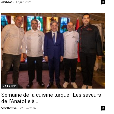
-
17 juin 2026
Aero News
0
- A LA UNE
Semaine de la cuisine turque : Les saveurs
de l’Anatolie à...
-
22 mai 2026
Samir Belhassen
0