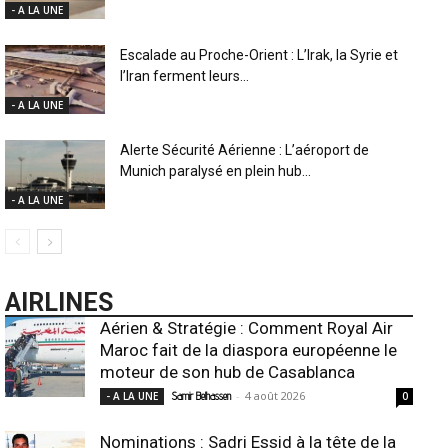
- A LA UNE
Escalade au Proche-Orient : L’Irak, la Syrie et
l’Iran ferment leurs...
- A LA UNE
Alerte Sécurité Aérienne : L’aéroport de
Munich paralysé en plein hub...
- A LA UNE
AIRLINES
Aérien & Stratégie : Comment Royal Air
Maroc fait de la diaspora européenne le
moteur de son hub de Casablanca
-
4 août 2026
- A LA UNE
Samir Belhassen
0
Nominations : Sadri Essid à la tête de la