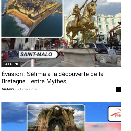
- A LA UNE
Évasion : Sélima à la découverte de la
Bretagne… entre Mythes,...
-
21 mars 2026
Aero News
0