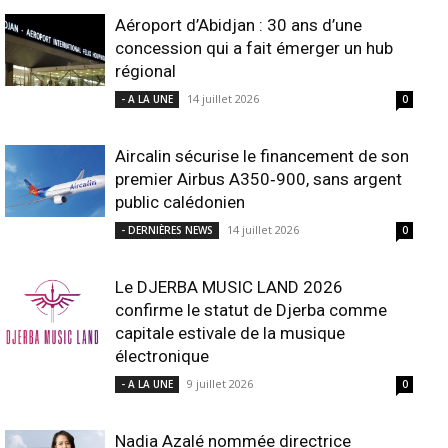
Aéroport d’Abidjan : 30 ans d’une
concession qui a fait émerger un hub
régional
14 juillet 2026
- A LA UNE
0
Aircalin sécurise le financement de son
premier Airbus A350‑900, sans argent
public calédonien
14 juillet 2026
- DERNIÈRES NEWS
0
Le DJERBA MUSIC LAND 2026
confirme le statut de Djerba comme
capitale estivale de la musique
électronique
9 juillet 2026
- A LA UNE
0
Nadia Azalé nommée directrice