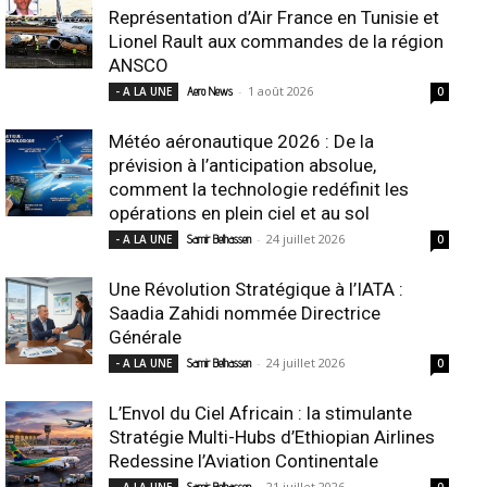
Représentation d’Air France en Tunisie et
Lionel Rault aux commandes de la région
ANSCO
-
1 août 2026
- A LA UNE
Aero News
0
Météo aéronautique 2026 : De la
prévision à l’anticipation absolue,
comment la technologie redéfinit les
opérations en plein ciel et au sol
-
24 juillet 2026
- A LA UNE
Samir Belhassen
0
Une Révolution Stratégique à l’IATA :
Saadia Zahidi nommée Directrice
Générale
-
24 juillet 2026
- A LA UNE
Samir Belhassen
0
L’Envol du Ciel Africain : la stimulante
Stratégie Multi-Hubs d’Ethiopian Airlines
Redessine l’Aviation Continentale
-
21 juillet 2026