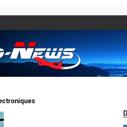
Aero
lectroniques
D