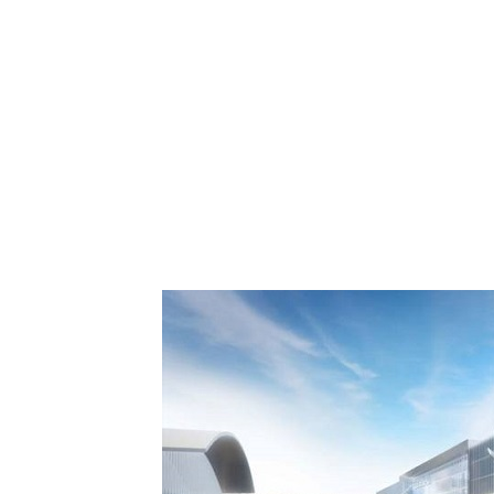
 Comment Royal Air
spora européenne le
de Casablanca