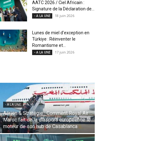
AATC 2026 / Ciel Africain :
Signature de la Déclaration de...
18 juin 2026
- A LA UNE
Lunes de miel d’exception en
Türkiye : Réinventer le
Romantisme et...
17 juin 2026
- A LA UNE
- A LA UNE
Une Révolution Stratégique à l’IATA :
Saadia Zahidi nommée Directrice
Générale