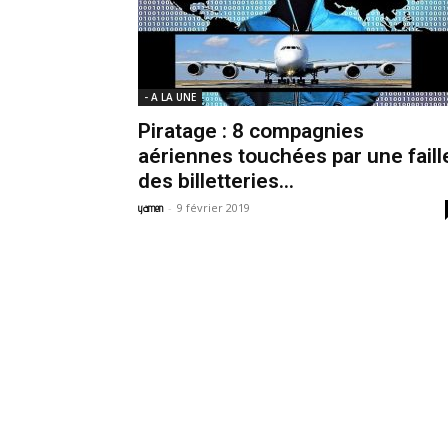
- A LA UNE
Piratage : 8 compagnies
aériennes touchées par une faill
des billetteries...
-
9 février 2019
yamen