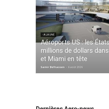
res aériennes en
ent à l’harmonisation
- A LA UNE
Météo aéronautique 2026
l’anticipation absolue,
ssid à la tête de la
redéfinit les opérations 
 France en Tunisie et
mmandes de la région
Samir Belhassen
-
24 juillet 2026
Dernières Aero-news