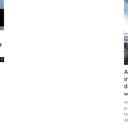
News
e
0
-
A
i
d
Sam
Ae
pr
Fe
d