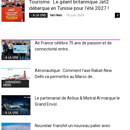
Tourisme : Le géant britannique Jet2
débarque en Tunisie pour l’été 2027 !
-
19 juin 2026
- A LA UNE
Aero News
0
INDUSTRIE Aéro
Air France célèbre 75 ans de passion et de
connectivité entre...
- A LA UNE
Aéronautique : Comment l’axe Rabat-New
Delhi va permettre au Maroc de...
- DERNIÈRES
NEWS
Le partenariat de Airbus & Mistral AI marque le
Grand Envol...
- A LA UNE
Nouvelair franchit un nouveau palier avec