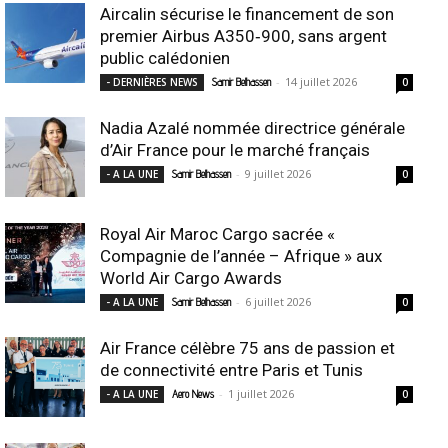
Aircalin sécurise le financement de son
premier Airbus A350‑900, sans argent
public calédonien
-
14 juillet 2026
- DERNIÈRES NEWS
Samir Belhassen
0
Nadia Azalé nommée directrice générale
d’Air France pour le marché français
-
9 juillet 2026
- A LA UNE
Samir Belhassen
0
Royal Air Maroc Cargo sacrée «
Compagnie de l’année – Afrique » aux
World Air Cargo Awards
-
6 juillet 2026
- A LA UNE
Samir Belhassen
0
Air France célèbre 75 ans de passion et
de connectivité entre Paris et Tunis
-
1 juillet 2026
- A LA UNE
Aero News
0