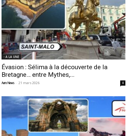
- A LA UNE
Évasion : Sélima à la découverte de la
Bretagne… entre Mythes,...
-
21 mars 2026
Aero News
0