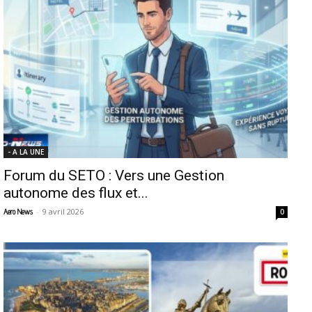
- A LA UNE
Forum du SETO : Vers une Gestion
autonome des flux et...
-
9 avril 2026
Aero News
0