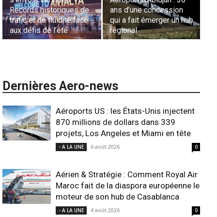
aériennes en Afrique :
Lionel Rault aux
ex
L’appel urgent à
commandes de la région
ga
l’harmonisation globale
ANSCO
in
Dernières Aero-news
Aéroports US : les États-Unis injectent
870 millions de dollars dans 339
projets, Los Angeles et Miami en tête
6 août 2026
- A LA UNE
0
Aérien & Stratégie : Comment Royal Air
Maroc fait de la diaspora européenne le
moteur de son hub de Casablanca
4 août 2026
- A LA UNE
0