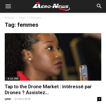
Accueil
Tags
Femmes
Tag: femmes
- A LA UNE
Tap to the Drone Market : intéressé par
Drones ? Assistez...
-
12 mars 2018
yamen
0