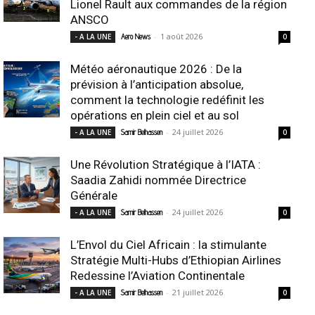
Lionel Rault aux commandes de la région
ANSCO
-
1 août 2026
- A LA UNE
Aero News
0
Météo aéronautique 2026 : De la
prévision à l’anticipation absolue,
comment la technologie redéfinit les
opérations en plein ciel et au sol
-
24 juillet 2026
- A LA UNE
Samir Belhassen
0
Une Révolution Stratégique à l’IATA :
Saadia Zahidi nommée Directrice
Générale
-
24 juillet 2026
- A LA UNE
Samir Belhassen
0
L’Envol du Ciel Africain : la stimulante
Stratégie Multi-Hubs d’Ethiopian Airlines
Redessine l’Aviation Continentale
-
21 juillet 2026
- A LA UNE
Samir Belhassen
0