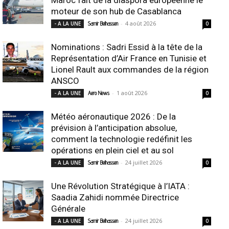
moteur de son hub de Casablanca
-
4 août 2026
- A LA UNE
Samir Belhassen
0
Nominations : Sadri Essid à la tête de la
Représentation d’Air France en Tunisie et
Lionel Rault aux commandes de la région
ANSCO
-
1 août 2026
- A LA UNE
Aero News
0
Météo aéronautique 2026 : De la
prévision à l’anticipation absolue,
comment la technologie redéfinit les
opérations en plein ciel et au sol
-
24 juillet 2026
- A LA UNE
Samir Belhassen
0
Une Révolution Stratégique à l’IATA :
Saadia Zahidi nommée Directrice
Générale
-
24 juillet 2026
- A LA UNE
Samir Belhassen
0