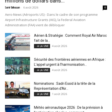
millions de dollars dans...
-
6 août 2026
Samir Belhassen
0
Aero-News (Aéroports US) - Dans le cadre de son programme
Airport Infrastructure Grants (AIG), la Federal Aviation
Administration (FAA) vient de débloquer
Aérien & Stratégie : Comment Royal Air Maroc
fait de la...
4 août 2026
- A LA UNE
Sécurité des frontières aériennes en Afrique :
L’appel urgent à l’harmonisation...
4 août 2026
- A LA UNE
Nominations : Sadri Essid à la tête de la
Représentation d’Air...
1 août 2026
- A LA UNE
Météo aéronautique 2026 : De la prévision à