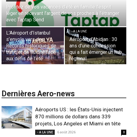
Aérien & Stratégie : Comment Royal Air Maroc fait de
la diaspora européenne le moteur de son hub de
- A LA UNE
Casablanca
Nominations : Sadri
Essid à la tête de la
- A LA UNE
Représentation d’Air
Sécurité des frontières
France en Tunisie et
aériennes en Afrique :
Lionel Rault aux
L’appel urgent à
commandes de la région
l’harmonisation globale
ANSCO
Dernières Aero-news
Aéroports US : les États-Unis injectent
870 millions de dollars dans 339
projets, Los Angeles et Miami en tête
6 août 2026
- A LA UNE
0