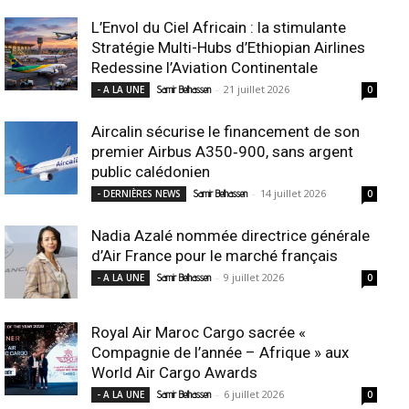
L’Envol du Ciel Africain : la stimulante
Stratégie Multi-Hubs d’Ethiopian Airlines
Redessine l’Aviation Continentale
-
21 juillet 2026
- A LA UNE
Samir Belhassen
0
Aircalin sécurise le financement de son
premier Airbus A350‑900, sans argent
public calédonien
-
14 juillet 2026
- DERNIÈRES NEWS
Samir Belhassen
0
Nadia Azalé nommée directrice générale
d’Air France pour le marché français
-
9 juillet 2026
- A LA UNE
Samir Belhassen
0
Royal Air Maroc Cargo sacrée «
Compagnie de l’année – Afrique » aux
World Air Cargo Awards
-
6 juillet 2026
- A LA UNE
Samir Belhassen
0