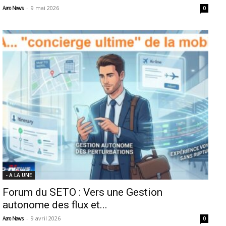
-
9 mai 2026
Aero News
0
- A LA UNE
Forum du SETO : Vers une Gestion
autonome des flux et...
-
9 avril 2026
Aero News
0