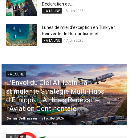
Déclaration de...
18 juin 2026
- A LA UNE
Lunes de miel d’exception en Türkiye :
Réinventer le Romantisme et...
17 juin 2026
- A LA UNE
- A LA UNE
Aéroports US : les États-Unis
injectent 870 millions de dollars
dans 339 projets, Los Angeles et
Miami en tête
Samir Belhassen
-
6 août 2026
- A LA UNE