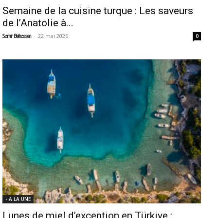
Semaine de la cuisine turque : Les saveurs
de l’Anatolie à...
-
22 mai 2026
Samir Belhassen
0
- A LA UNE
Lunes de miel d’exception en Türkiye :