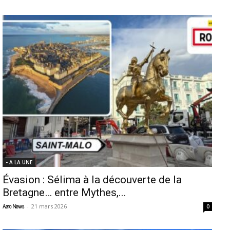
- A LA UNE
Évasion : Sélima à la découverte de la
Bretagne… entre Mythes,...
-
21 mars 2026
Aero News
0