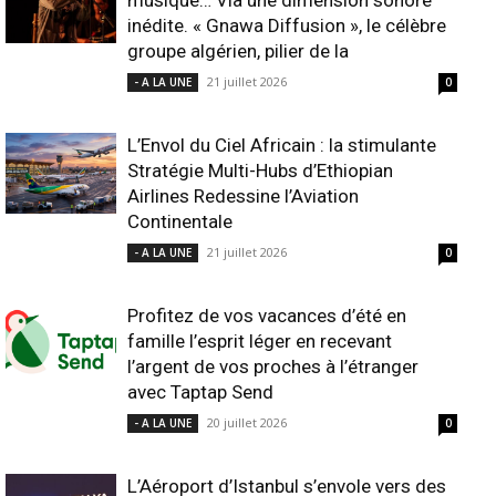
musique… Via une dimension sonore
inédite. « Gnawa Diffusion », le célèbre
groupe algérien, pilier de la
21 juillet 2026
- A LA UNE
0
L’Envol du Ciel Africain : la stimulante
Stratégie Multi-Hubs d’Ethiopian
Airlines Redessine l’Aviation
Continentale
21 juillet 2026
- A LA UNE
0
Profitez de vos vacances d’été en
famille l’esprit léger en recevant
l’argent de vos proches à l’étranger
avec Taptap Send
20 juillet 2026
- A LA UNE
0
L’Aéroport d’Istanbul s’envole vers des