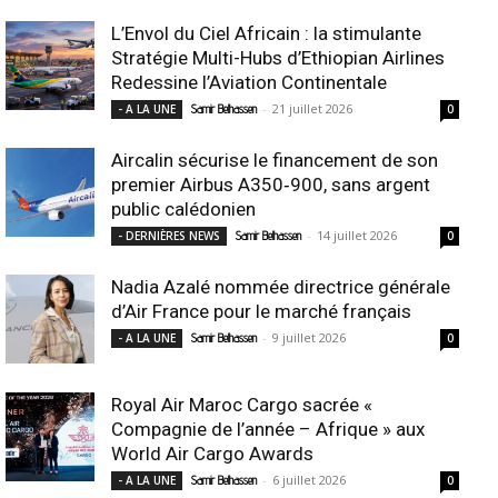
L’Envol du Ciel Africain : la stimulante
Stratégie Multi-Hubs d’Ethiopian Airlines
Redessine l’Aviation Continentale
-
21 juillet 2026
- A LA UNE
Samir Belhassen
0
Aircalin sécurise le financement de son
premier Airbus A350‑900, sans argent
public calédonien
-
14 juillet 2026
- DERNIÈRES NEWS
Samir Belhassen
0
Nadia Azalé nommée directrice générale
d’Air France pour le marché français
-
9 juillet 2026
- A LA UNE
Samir Belhassen
0
Royal Air Maroc Cargo sacrée «
Compagnie de l’année – Afrique » aux
World Air Cargo Awards
-
6 juillet 2026
- A LA UNE
Samir Belhassen
0