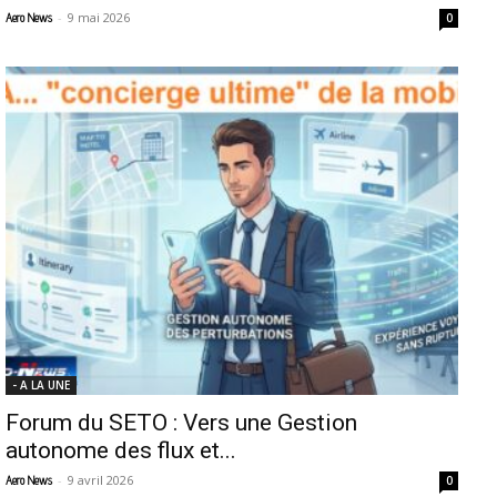
-
9 mai 2026
Aero News
0
- A LA UNE
Forum du SETO : Vers une Gestion
autonome des flux et...
-
9 avril 2026
Aero News
0