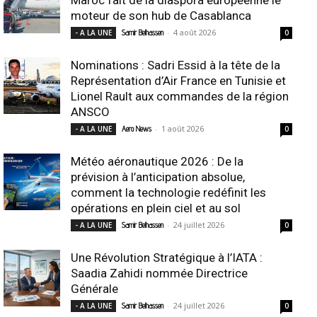
moteur de son hub de Casablanca
-
4 août 2026
- A LA UNE
Samir Belhassen
0
Nominations : Sadri Essid à la tête de la
Représentation d’Air France en Tunisie et
Lionel Rault aux commandes de la région
ANSCO
-
1 août 2026
- A LA UNE
Aero News
0
Météo aéronautique 2026 : De la
prévision à l’anticipation absolue,
comment la technologie redéfinit les
opérations en plein ciel et au sol
-
24 juillet 2026
- A LA UNE
Samir Belhassen
0
Une Révolution Stratégique à l’IATA :
Saadia Zahidi nommée Directrice
Générale
-
24 juillet 2026
- A LA UNE
Samir Belhassen
0