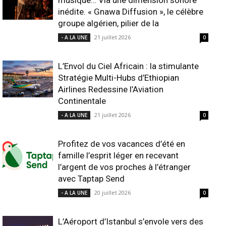
musique… Via une dimension sonore
inédite. « Gnawa Diffusion », le célèbre
groupe algérien, pilier de la
21 juillet 2026
- A LA UNE
0
L’Envol du Ciel Africain : la stimulante
Stratégie Multi-Hubs d’Ethiopian
Airlines Redessine l’Aviation
Continentale
21 juillet 2026
- A LA UNE
0
Profitez de vos vacances d’été en
famille l’esprit léger en recevant
l’argent de vos proches à l’étranger
avec Taptap Send
20 juillet 2026
- A LA UNE
0
L’Aéroport d’Istanbul s’envole vers des