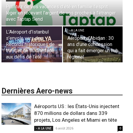
Aérien & Stratégie : Comment Royal Air Maroc fait de
r
la diaspora européenne le moteur de son hub de
- A LA UNE
Casablanca
Nominations : Sadri
Essid à la tête de la
- A LA UNE
Représentation d’Air
Sécurité des frontières
France en Tunisie et
aériennes en Afrique :
Lionel Rault aux
ub
L’appel urgent à
commandes de la région
l’harmonisation globale
ANSCO
Dernières Aero-news
Aéroports US : les États-Unis injectent
870 millions de dollars dans 339
projets, Los Angeles et Miami en tête
6 août 2026
- A LA UNE
0