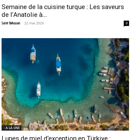
Semaine de la cuisine turque : Les saveurs
de l’Anatolie à...
-
22 mai 2026
Samir Belhassen
0
- A LA UNE
Lunes de miel d’exception en Türkiye :