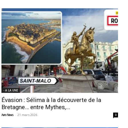
- A LA UNE
Évasion : Sélima à la découverte de la
Bretagne… entre Mythes,...
-
21 mars 2026
Aero News
0