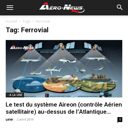
Accueil
Tags
Ferrovial
Tag: Ferrovial
- A LA UNE
Le test du système Aireon (contrôle Aérien
satellitaire) au-dessus de l’Atlantique...
-
2 avril 2019
yamen
0