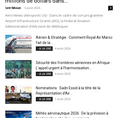
millions de dollars dans...
-
6 août 2026
Samir Belhassen
0
Aero-News (Aéroports US) - Dans le cadre de son programme
Airport Infrastructure Grants (AIG), la Federal Aviation
Administration (FAA) vient de débloquer
Aérien & Stratégie : Comment Royal Air Maroc
fait de la...
4 août 2026
- A LA UNE
Sécurité des frontières aériennes en Afrique :
L’appel urgent à l’harmonisation...
4 août 2026
- A LA UNE
Nominations : Sadri Essid à la tête de la
Représentation d’Air...
1 août 2026
- A LA UNE
Météo aéronautique 2026 : De la prévision à