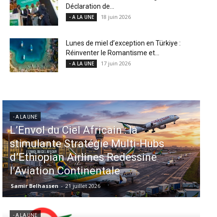
Déclaration de...
18 juin 2026
- A LA UNE
Lunes de miel d’exception en Türkiye :
Réinventer le Romantisme et...
17 juin 2026
- A LA UNE
- A LA UNE
Aéroports US : les États-Unis
injectent 870 millions de dollars
dans 339 projets, Los Angeles et
Miami en tête
Samir Belhassen
-
6 août 2026
- A LA UNE