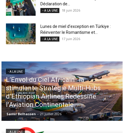
Déclaration de...
18 juin 2026
- A LA UNE
Lunes de miel d’exception en Türkiye :
Réinventer le Romantisme et...
17 juin 2026
- A LA UNE
- A LA UNE
Aéroports US : les États-Unis
injectent 870 millions de dollars
dans 339 projets, Los Angeles et
Miami en tête
Samir Belhassen
-
6 août 2026
- A LA UNE