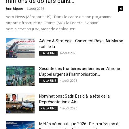
millions de dollars dans...
-
6 août 2026
Samir Belhassen
0
Aero-News (Aéroports US) - Dans le cadre de son programme
Airport Infrastructure Grants (AIG), la Federal Aviation
Administration (FAA) vient de débloquer
Aérien & Stratégie : Comment Royal Air Maroc
fait de la...
4 août 2026
- A LA UNE
Sécurité des frontières aériennes en Afrique :
L’appel urgent à l’harmonisation...
4 août 2026
- A LA UNE
Nominations : Sadri Essid à la tête de la
Représentation d’Air...
1 août 2026
- A LA UNE
Météo aéronautique 2026 : De la prévision à