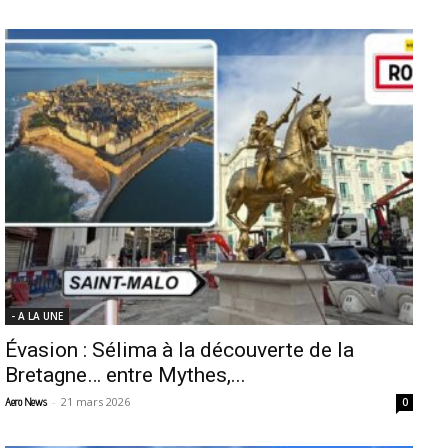
- A LA UNE
Évasion : Sélima à la découverte de la
Bretagne… entre Mythes,...
-
21 mars 2026
Aero News
0