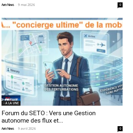
-
9 mai 2026
Aero News
0
- A LA UNE
Forum du SETO : Vers une Gestion
autonome des flux et...
-
9 avril 2026
Aero News
0