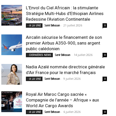
L’Envol du Ciel Africain : la stimulante
Stratégie Multi-Hubs d’Ethiopian Airlines
Redessine l’Aviation Continentale
-
21 juillet 2026
- A LA UNE
Samir Belhassen
0
Aircalin sécurise le financement de son
premier Airbus A350‑900, sans argent
public calédonien
-
14 juillet 2026
- DERNIÈRES NEWS
Samir Belhassen
0
Nadia Azalé nommée directrice générale
d’Air France pour le marché français
-
9 juillet 2026
- A LA UNE
Samir Belhassen
0
Royal Air Maroc Cargo sacrée «
Compagnie de l’année – Afrique » aux
World Air Cargo Awards
-
6 juillet 2026
- A LA UNE
Samir Belhassen
0