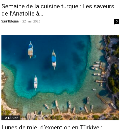
Semaine de la cuisine turque : Les saveurs
de l’Anatolie à...
-
22 mai 2026
Samir Belhassen
0
- A LA UNE
Lunes de miel d’exception en Türkiye :