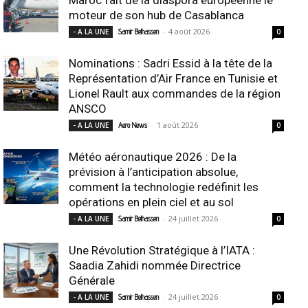
moteur de son hub de Casablanca
-
4 août 2026
- A LA UNE
Samir Belhassen
0
Nominations : Sadri Essid à la tête de la
Représentation d’Air France en Tunisie et
Lionel Rault aux commandes de la région
ANSCO
-
1 août 2026
- A LA UNE
Aero News
0
Météo aéronautique 2026 : De la
prévision à l’anticipation absolue,
comment la technologie redéfinit les
opérations en plein ciel et au sol
-
24 juillet 2026
- A LA UNE
Samir Belhassen
0
Une Révolution Stratégique à l’IATA :
Saadia Zahidi nommée Directrice
Générale
-
24 juillet 2026
- A LA UNE
Samir Belhassen
0