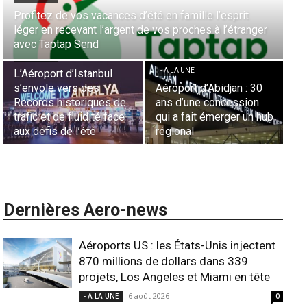
Aérien & Stratégie : Comment Royal Air Maroc fait de
la diaspora européenne le moteur de son hub de
- A LA UNE
Casablanca
Nominations : Sadri
Essid à la tête de la
- A LA UNE
Représentation d’Air
Sécurité des frontières
France en Tunisie et
aériennes en Afrique :
Lionel Rault aux
L’appel urgent à
commandes de la région
l’harmonisation globale
ANSCO
Dernières Aero-news
Aéroports US : les États-Unis injectent
870 millions de dollars dans 339
projets, Los Angeles et Miami en tête
6 août 2026
- A LA UNE
0