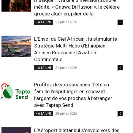
musique… Via une dimension sonore
inédite. « Gnawa Diffusion », le célèbre
groupe algérien, pilier de la
21 juillet 2026
- A LA UNE
0
L’Envol du Ciel Africain : la stimulante
Stratégie Multi-Hubs d’Ethiopian
Airlines Redessine l’Aviation
Continentale
21 juillet 2026
- A LA UNE
0
Profitez de vos vacances d’été en
famille l’esprit léger en recevant
l’argent de vos proches à l’étranger
avec Taptap Send
20 juillet 2026
- A LA UNE
0
L’Aéroport d’Istanbul s’envole vers des