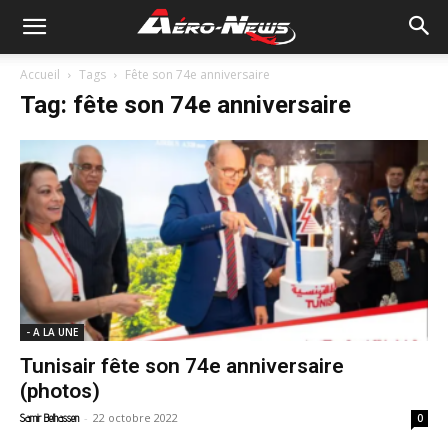
Accueil
Tags
Fête son 74e anniversaire
Tag: fête son 74e anniversaire
- A LA UNE
Tunisair fête son 74e anniversaire
(photos)
-
22 octobre 2022
Samir Belhassen
0