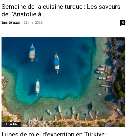
Semaine de la cuisine turque : Les saveurs
de l’Anatolie à...
-
22 mai 2026
Samir Belhassen
0
- A LA UNE
Lunes de miel d’exception en Türkiye :