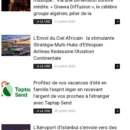
musique… Via une dimension sonore
inédite. « Gnawa Diffusion », le célèbre
groupe algérien, pilier de la
21 juillet 2026
- A LA UNE
0
L’Envol du Ciel Africain : la stimulante
Stratégie Multi-Hubs d’Ethiopian
Airlines Redessine l’Aviation
Continentale
21 juillet 2026
- A LA UNE
0
Profitez de vos vacances d’été en
famille l’esprit léger en recevant
l’argent de vos proches à l’étranger
avec Taptap Send
20 juillet 2026
- A LA UNE
0
L’Aéroport d’Istanbul s’envole vers des