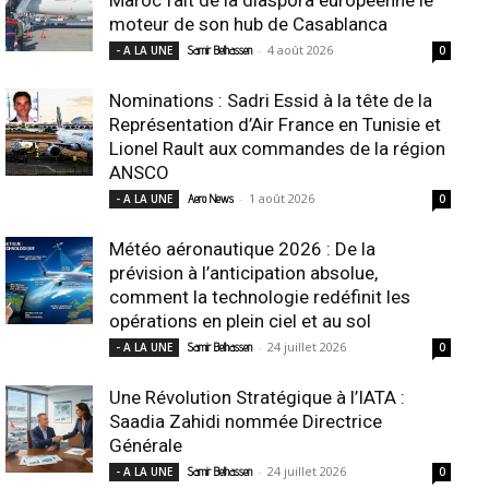
moteur de son hub de Casablanca
-
4 août 2026
- A LA UNE
Samir Belhassen
0
Nominations : Sadri Essid à la tête de la
Représentation d’Air France en Tunisie et
Lionel Rault aux commandes de la région
ANSCO
-
1 août 2026
- A LA UNE
Aero News
0
Météo aéronautique 2026 : De la
prévision à l’anticipation absolue,
comment la technologie redéfinit les
opérations en plein ciel et au sol
-
24 juillet 2026
- A LA UNE
Samir Belhassen
0
Une Révolution Stratégique à l’IATA :
Saadia Zahidi nommée Directrice
Générale
-
24 juillet 2026
- A LA UNE
Samir Belhassen
0