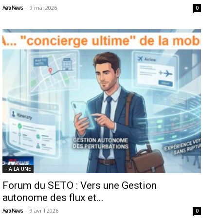
-
9 mai 2026
Aero News
0
- A LA UNE
Forum du SETO : Vers une Gestion
autonome des flux et...
-
9 avril 2026
Aero News
0