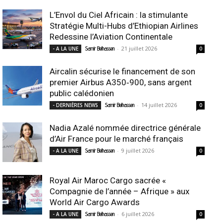
L’Envol du Ciel Africain : la stimulante
Stratégie Multi-Hubs d’Ethiopian Airlines
Redessine l’Aviation Continentale
-
21 juillet 2026
- A LA UNE
Samir Belhassen
0
Aircalin sécurise le financement de son
premier Airbus A350‑900, sans argent
public calédonien
-
14 juillet 2026
- DERNIÈRES NEWS
Samir Belhassen
0
Nadia Azalé nommée directrice générale
d’Air France pour le marché français
-
9 juillet 2026
- A LA UNE
Samir Belhassen
0
Royal Air Maroc Cargo sacrée «
Compagnie de l’année – Afrique » aux
World Air Cargo Awards
-
6 juillet 2026
- A LA UNE
Samir Belhassen
0