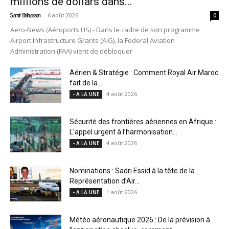
millions de dollars dans...
-
6 août 2026
Samir Belhassen
0
Aero-News (Aéroports US) - Dans le cadre de son programme
Airport Infrastructure Grants (AIG), la Federal Aviation
Administration (FAA) vient de débloquer
Aérien & Stratégie : Comment Royal Air Maroc
fait de la...
4 août 2026
- A LA UNE
Sécurité des frontières aériennes en Afrique :
L’appel urgent à l’harmonisation...
4 août 2026
- A LA UNE
Nominations : Sadri Essid à la tête de la
Représentation d’Air...
1 août 2026
- A LA UNE
Météo aéronautique 2026 : De la prévision à