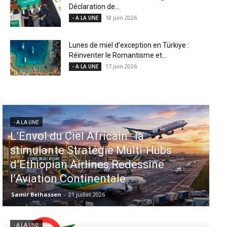
Déclaration de...
18 juin 2026
- A LA UNE
Lunes de miel d’exception en Türkiye :
Réinventer le Romantisme et...
17 juin 2026
- A LA UNE
- A LA UNE
Aéroports US : les États-Unis
injectent 870 millions de dollars
dans 339 projets, Los Angeles et
Miami en tête
Samir Belhassen
-
6 août 2026
- A LA UNE