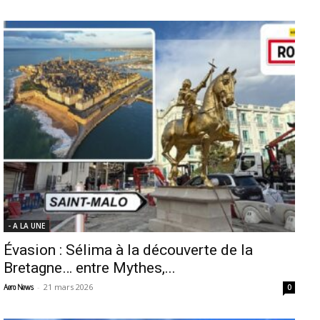
- A LA UNE
Évasion : Sélima à la découverte de la
Bretagne… entre Mythes,...
-
21 mars 2026
Aero News
0