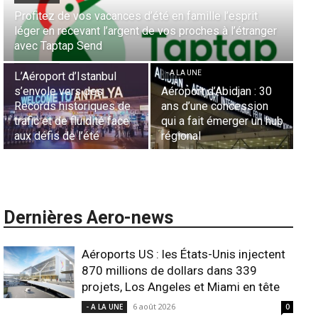
Aérien & Stratégie : Comment Royal Air Maroc fait de
la diaspora européenne le moteur de son hub de
- A LA UNE
Casablanca
Nominations : Sadri
Essid à la tête de la
- A LA UNE
Représentation d’Air
Sécurité des frontières
France en Tunisie et
aériennes en Afrique :
Lionel Rault aux
L’appel urgent à
commandes de la région
l’harmonisation globale
ANSCO
Dernières Aero-news
Aéroports US : les États-Unis injectent
870 millions de dollars dans 339
projets, Los Angeles et Miami en tête
6 août 2026
- A LA UNE
0