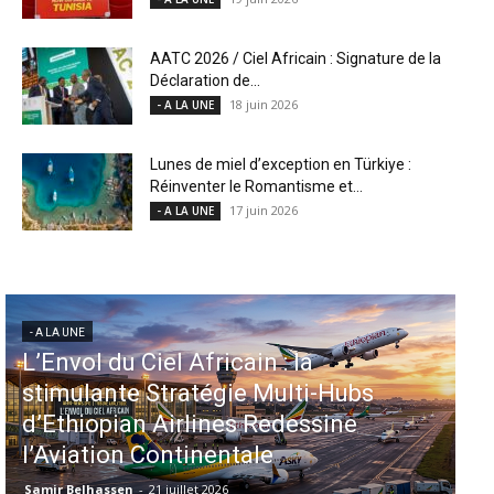
AATC 2026 / Ciel Africain : Signature de la
Déclaration de...
18 juin 2026
- A LA UNE
Lunes de miel d’exception en Türkiye :
Réinventer le Romantisme et...
17 juin 2026
- A LA UNE
- A LA UNE
Aéroports US : les États-Unis
injectent 870 millions de dollars
dans 339 projets, Los Angeles et
Miami en tête
Samir Belhassen
-
6 août 2026