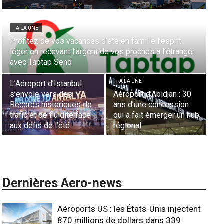
- A LA UNE
Aérien & Stratégie : Comment Royal Air Maroc fait de
la diaspora européenne le moteur de son hub de
- A LA UNE
Casablanca
Nominations : Sadri
Essid à la tête de la
- A LA UNE
Représentation d’Air
Sécurité des frontières
France en Tunisie et
aériennes en Afrique :
Lionel Rault aux
L’appel urgent à
commandes de la région
l’harmonisation globale
ANSCO
Dernières Aero-news
Aéroports US : les États-Unis injectent
870 millions de dollars dans 339