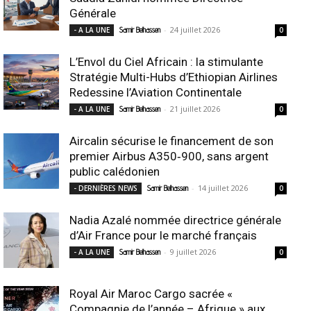
Générale
-
24 juillet 2026
- A LA UNE
Samir Belhassen
0
L’Envol du Ciel Africain : la stimulante
Stratégie Multi-Hubs d’Ethiopian Airlines
Redessine l’Aviation Continentale
-
21 juillet 2026
- A LA UNE
Samir Belhassen
0
Aircalin sécurise le financement de son
premier Airbus A350‑900, sans argent
public calédonien
-
14 juillet 2026
- DERNIÈRES NEWS
Samir Belhassen
0
Nadia Azalé nommée directrice générale
d’Air France pour le marché français
-
9 juillet 2026
- A LA UNE
Samir Belhassen
0
Royal Air Maroc Cargo sacrée «
Compagnie de l’année – Afrique » aux