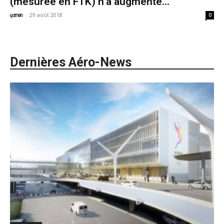
(mesurée en FTK) n’a augmenté...
-
29 août 2018
yamen
0
Dernières Aéro-News