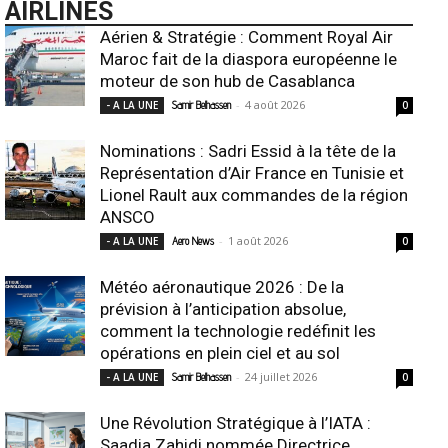
AIRLINES
Aérien & Stratégie : Comment Royal Air
Maroc fait de la diaspora européenne le
moteur de son hub de Casablanca
-
4 août 2026
- A LA UNE
Samir Belhassen
0
Nominations : Sadri Essid à la tête de la
Représentation d’Air France en Tunisie et
Lionel Rault aux commandes de la région
ANSCO
-
1 août 2026
- A LA UNE
Aero News
0
Météo aéronautique 2026 : De la
prévision à l’anticipation absolue,
comment la technologie redéfinit les
opérations en plein ciel et au sol
-
24 juillet 2026
- A LA UNE
Samir Belhassen
0
Une Révolution Stratégique à l’IATA :
Saadia Zahidi nommée Directrice