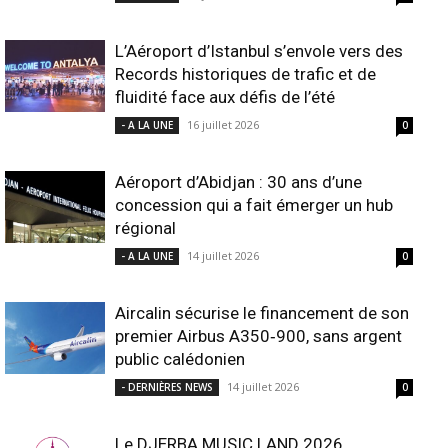
L’Aéroport d’Istanbul s’envole vers des
Records historiques de trafic et de
fluidité face aux défis de l’été
16 juillet 2026
- A LA UNE
0
Aéroport d’Abidjan : 30 ans d’une
concession qui a fait émerger un hub
régional
14 juillet 2026
- A LA UNE
0
Aircalin sécurise le financement de son
premier Airbus A350‑900, sans argent
public calédonien
14 juillet 2026
- DERNIÈRES NEWS
0
Le DJERBA MUSIC LAND 2026