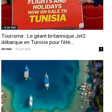
- A LA UNE
Tourisme : Le géant britannique Jet2
débarque en Tunisie pour l’été...
-
19 juin 2026
Aero News
0