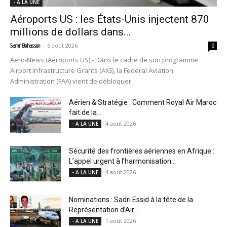
- A LA UNE
Aéroports US : les États-Unis injectent 870
millions de dollars dans...
-
6 août 2026
Samir Belhassen
0
Aero-News (Aéroports US) - Dans le cadre de son programme
Airport Infrastructure Grants (AIG), la Federal Aviation
Administration (FAA) vient de débloquer
Aérien & Stratégie : Comment Royal Air Maroc
fait de la...
4 août 2026
- A LA UNE
Sécurité des frontières aériennes en Afrique :
L’appel urgent à l’harmonisation...
4 août 2026
- A LA UNE
Nominations : Sadri Essid à la tête de la
Représentation d’Air...
1 août 2026
- A LA UNE