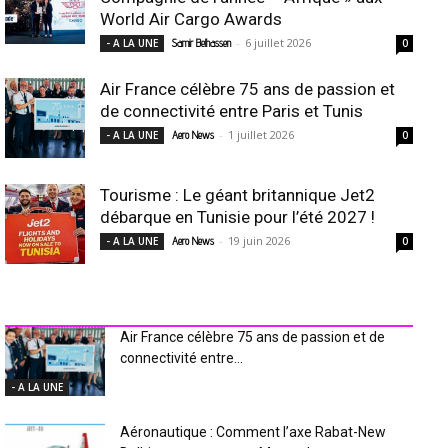
World Air Cargo Awards
-
6 juillet 2026
- A LA UNE
Samir Belhassen
0
Air France célèbre 75 ans de passion et
de connectivité entre Paris et Tunis
-
1 juillet 2026
- A LA UNE
Aero News
0
Tourisme : Le géant britannique Jet2
débarque en Tunisie pour l’été 2027 !
-
19 juin 2026
- A LA UNE
Aero News
0
INDUSTRIE Aéro
Air France célèbre 75 ans de passion et de
connectivité entre...
- A LA UNE
Aéronautique : Comment l’axe Rabat-New