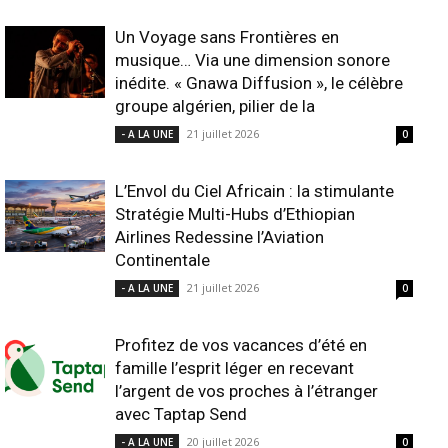
Un Voyage sans Frontières en
musique… Via une dimension sonore
inédite. « Gnawa Diffusion », le célèbre
groupe algérien, pilier de la
21 juillet 2026
- A LA UNE
0
L’Envol du Ciel Africain : la stimulante
Stratégie Multi-Hubs d’Ethiopian
Airlines Redessine l’Aviation
Continentale
21 juillet 2026
- A LA UNE
0
Profitez de vos vacances d’été en
famille l’esprit léger en recevant
l’argent de vos proches à l’étranger
avec Taptap Send
20 juillet 2026
- A LA UNE
0