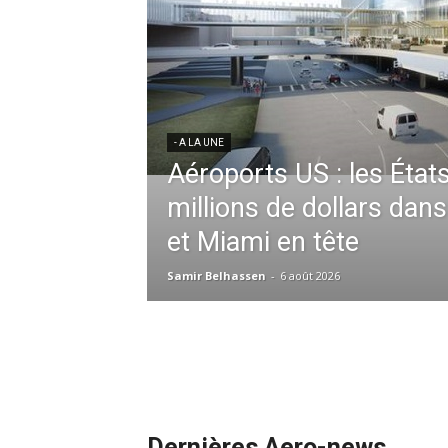
ères aériennes en
ent à l’harmonisation
- A LA UNE
Météo aéronautique 2026
l’anticipation absolue,
ssid à la tête de la
redéfinit les opérations 
 France en Tunisie et
mmandes de la région
Samir Belhassen
-
24 juillet 2026
Dernières Aero-news