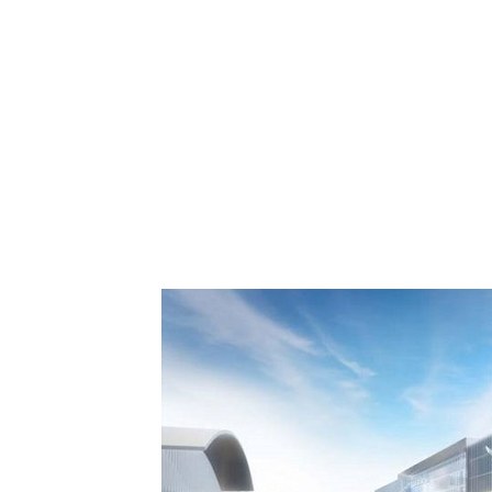
: Comment Royal Air
aspora européenne le
de Casablanca