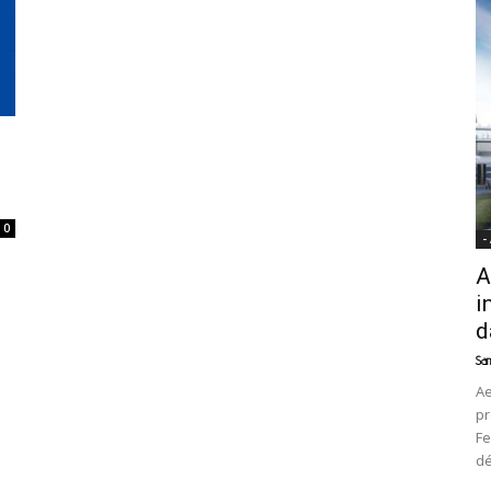
News
0
-
A
i
d
Sam
Ae
pr
Fe
d