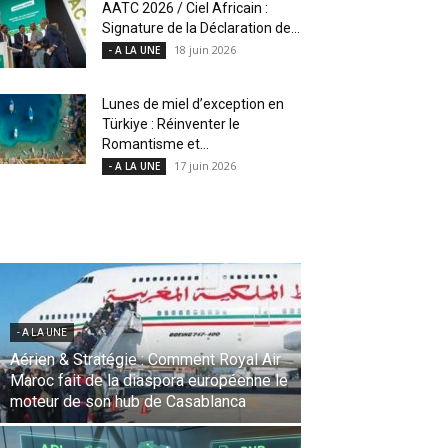
AATC 2026 / Ciel Africain :
Signature de la Déclaration de...
18 juin 2026
- A LA UNE
Lunes de miel d’exception en
Türkiye : Réinventer le
Romantisme et...
17 juin 2026
- A LA UNE
- A LA UNE
Une Révolution Stratégique à l’IATA :
Saadia Zahidi nommée Directrice
Générale