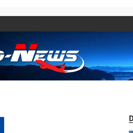
Aero
D