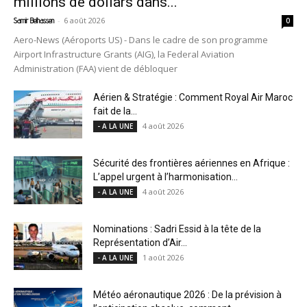
millions de dollars dans...
-
6 août 2026
Samir Belhassen
0
Aero-News (Aéroports US) - Dans le cadre de son programme
Airport Infrastructure Grants (AIG), la Federal Aviation
Administration (FAA) vient de débloquer
Aérien & Stratégie : Comment Royal Air Maroc
fait de la...
4 août 2026
- A LA UNE
Sécurité des frontières aériennes en Afrique :
L’appel urgent à l’harmonisation...
4 août 2026
- A LA UNE
Nominations : Sadri Essid à la tête de la
Représentation d’Air...
1 août 2026
- A LA UNE
Météo aéronautique 2026 : De la prévision à