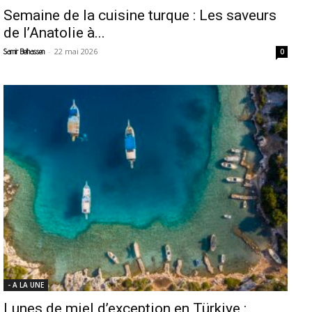
Semaine de la cuisine turque : Les saveurs
de l’Anatolie à...
-
22 mai 2026
Samir Belhassen
0
- A LA UNE
Lunes de miel d’exception en Türkiye :