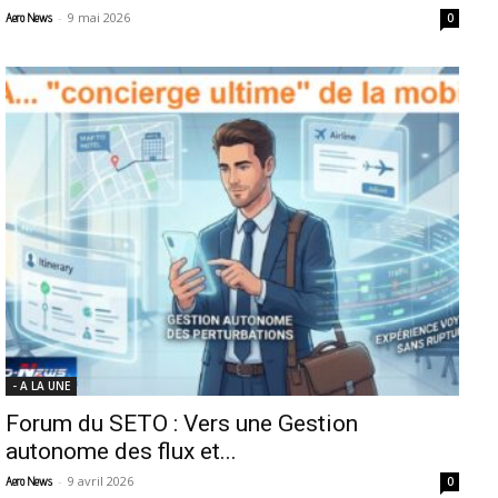
-
9 mai 2026
Aero News
0
- A LA UNE
Forum du SETO : Vers une Gestion
autonome des flux et...
-
9 avril 2026
Aero News
0