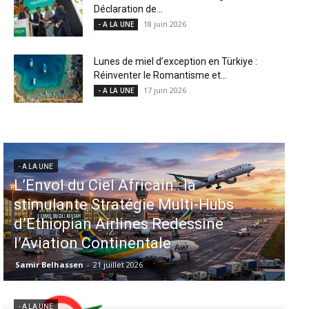
Déclaration de...
18 juin 2026
- A LA UNE
Lunes de miel d’exception en Türkiye :
Réinventer le Romantisme et...
17 juin 2026
- A LA UNE
- A LA UNE
Aéroports US : les États-Unis
injectent 870 millions de dollars
dans 339 projets, Los Angeles et
Miami en tête
Samir Belhassen
-
6 août 2026
- A LA UNE