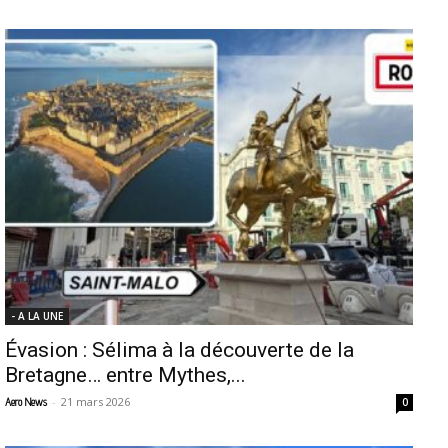
- A LA UNE
Évasion : Sélima à la découverte de la
Bretagne… entre Mythes,...
-
21 mars 2026
Aero News
0