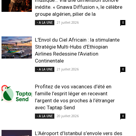
musique… Via une dimension sonore
inédite. « Gnawa Diffusion », le célèbre
groupe algérien, pilier de la
21 juillet 2026
- A LA UNE
0
L’Envol du Ciel Africain : la stimulante
Stratégie Multi-Hubs d’Ethiopian
Airlines Redessine l’Aviation
Continentale
21 juillet 2026
- A LA UNE
0
Profitez de vos vacances d’été en
famille l’esprit léger en recevant
l’argent de vos proches à l’étranger
avec Taptap Send
20 juillet 2026
- A LA UNE
0
L’Aéroport d’Istanbul s’envole vers des