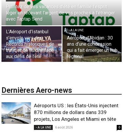
Aérien & Stratégie : Comment Royal Air Maroc fait de
la diaspora européenne le moteur de son hub de
- A LA UNE
Casablanca
Nominations : Sadri
Essid à la tête de la
- A LA UNE
Représentation d’Air
Sécurité des frontières
France en Tunisie et
aériennes en Afrique :
Lionel Rault aux
L’appel urgent à
commandes de la région
l’harmonisation globale
ANSCO
Dernières Aero-news
Aéroports US : les États-Unis injectent
870 millions de dollars dans 339
projets, Los Angeles et Miami en tête
6 août 2026
- A LA UNE
0