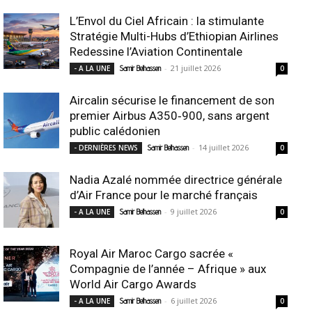
L’Envol du Ciel Africain : la stimulante
Stratégie Multi-Hubs d’Ethiopian Airlines
Redessine l’Aviation Continentale
-
21 juillet 2026
- A LA UNE
Samir Belhassen
0
Aircalin sécurise le financement de son
premier Airbus A350‑900, sans argent
public calédonien
-
14 juillet 2026
- DERNIÈRES NEWS
Samir Belhassen
0
Nadia Azalé nommée directrice générale
d’Air France pour le marché français
-
9 juillet 2026
- A LA UNE
Samir Belhassen
0
Royal Air Maroc Cargo sacrée «
Compagnie de l’année – Afrique » aux
World Air Cargo Awards
-
6 juillet 2026
- A LA UNE
Samir Belhassen
0