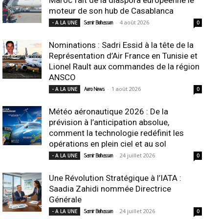
moteur de son hub de Casablanca
-
4 août 2026
- A LA UNE
Samir Belhassen
0
Nominations : Sadri Essid à la tête de la
Représentation d’Air France en Tunisie et
Lionel Rault aux commandes de la région
ANSCO
-
1 août 2026
- A LA UNE
Aero News
0
Météo aéronautique 2026 : De la
prévision à l’anticipation absolue,
comment la technologie redéfinit les
opérations en plein ciel et au sol
-
24 juillet 2026
- A LA UNE
Samir Belhassen
0
Une Révolution Stratégique à l’IATA :
Saadia Zahidi nommée Directrice
Générale
-
24 juillet 2026
- A LA UNE
Samir Belhassen
0