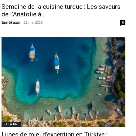
Semaine de la cuisine turque : Les saveurs
de l’Anatolie à...
-
22 mai 2026
Samir Belhassen
0
- A LA UNE
Lunes de miel d’exception en Türkiye :