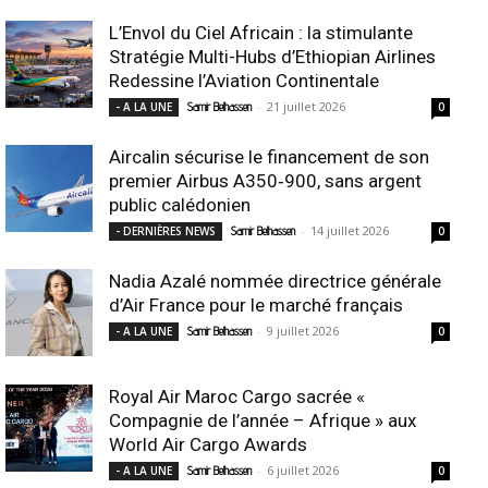
L’Envol du Ciel Africain : la stimulante
Stratégie Multi-Hubs d’Ethiopian Airlines
Redessine l’Aviation Continentale
-
21 juillet 2026
- A LA UNE
Samir Belhassen
0
Aircalin sécurise le financement de son
premier Airbus A350‑900, sans argent
public calédonien
-
14 juillet 2026
- DERNIÈRES NEWS
Samir Belhassen
0
Nadia Azalé nommée directrice générale
d’Air France pour le marché français
-
9 juillet 2026
- A LA UNE
Samir Belhassen
0
Royal Air Maroc Cargo sacrée «
Compagnie de l’année – Afrique » aux
World Air Cargo Awards
-
6 juillet 2026
- A LA UNE
Samir Belhassen
0