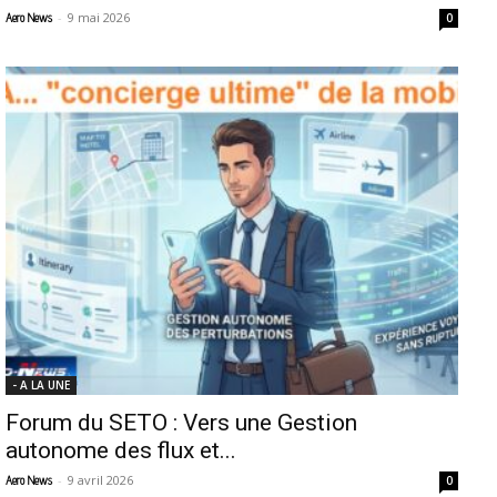
-
9 mai 2026
Aero News
0
- A LA UNE
Forum du SETO : Vers une Gestion
autonome des flux et...
-
9 avril 2026
Aero News
0