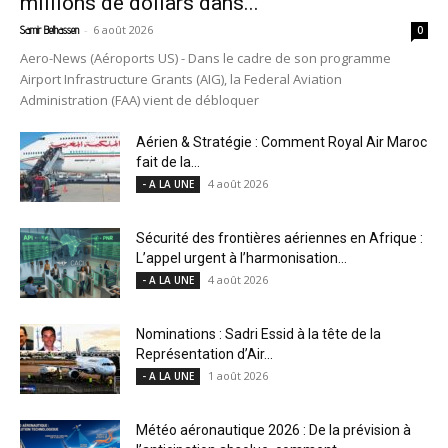
millions de dollars dans...
-
6 août 2026
Samir Belhassen
0
Aero-News (Aéroports US) - Dans le cadre de son programme
Airport Infrastructure Grants (AIG), la Federal Aviation
Administration (FAA) vient de débloquer
Aérien & Stratégie : Comment Royal Air Maroc
fait de la...
4 août 2026
- A LA UNE
Sécurité des frontières aériennes en Afrique :
L’appel urgent à l’harmonisation...
4 août 2026
- A LA UNE
Nominations : Sadri Essid à la tête de la
Représentation d’Air...
1 août 2026
- A LA UNE
Météo aéronautique 2026 : De la prévision à