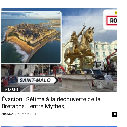
- A LA UNE
Évasion : Sélima à la découverte de la
Bretagne… entre Mythes,...
-
21 mars 2026
Aero News
0