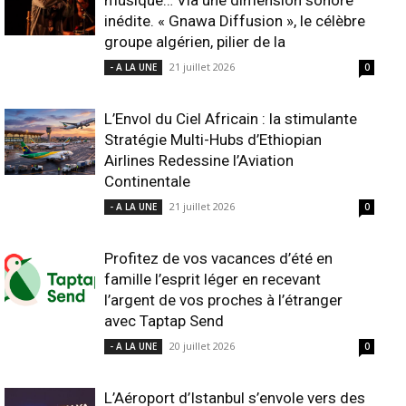
musique… Via une dimension sonore
inédite. « Gnawa Diffusion », le célèbre
groupe algérien, pilier de la
21 juillet 2026
- A LA UNE
0
L’Envol du Ciel Africain : la stimulante
Stratégie Multi-Hubs d’Ethiopian
Airlines Redessine l’Aviation
Continentale
21 juillet 2026
- A LA UNE
0
Profitez de vos vacances d’été en
famille l’esprit léger en recevant
l’argent de vos proches à l’étranger
avec Taptap Send
20 juillet 2026
- A LA UNE
0
L’Aéroport d’Istanbul s’envole vers des