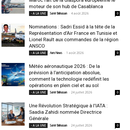
moteur de son hub de Casablanca
-
4 août 2026
- A LA UNE
Samir Belhassen
0
Nominations : Sadri Essid à la tête de la
Représentation d’Air France en Tunisie et
Lionel Rault aux commandes de la région
ANSCO
-
1 août 2026
- A LA UNE
Aero News
0
Météo aéronautique 2026 : De la
prévision à l’anticipation absolue,
comment la technologie redéfinit les
opérations en plein ciel et au sol
-
24 juillet 2026
- A LA UNE
Samir Belhassen
0
Une Révolution Stratégique à l’IATA :
Saadia Zahidi nommée Directrice
Générale
-
24 juillet 2026
- A LA UNE
Samir Belhassen
0