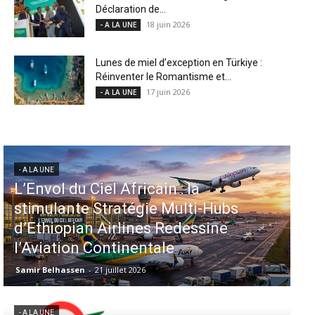
Déclaration de...
18 juin 2026
- A LA UNE
Lunes de miel d’exception en Türkiye :
Réinventer le Romantisme et...
17 juin 2026
- A LA UNE
- A LA UNE
Aéroports US : les États-Unis
injectent 870 millions de dollars
dans 339 projets, Los Angeles et
Miami en tête
Samir Belhassen
-
6 août 2026
- A LA UNE