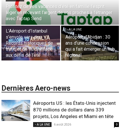
Aérien & Stratégie : Comment Royal Air Maroc fait de
er
la diaspora européenne le moteur de son hub de
- A LA UNE
Casablanca
Nominations : Sadri
Essid à la tête de la
- A LA UNE
Représentation d’Air
0
Sécurité des frontières
France en Tunisie et
aériennes en Afrique :
Lionel Rault aux
hub
L’appel urgent à
commandes de la région
l’harmonisation globale
ANSCO
Dernières Aero-news
Aéroports US : les États-Unis injectent
870 millions de dollars dans 339
projets, Los Angeles et Miami en tête
6 août 2026
- A LA UNE
0