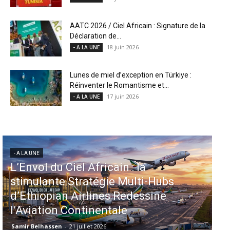
AATC 2026 / Ciel Africain : Signature de la
Déclaration de...
18 juin 2026
- A LA UNE
Lunes de miel d’exception en Türkiye :
Réinventer le Romantisme et...
17 juin 2026
- A LA UNE
- A LA UNE
Aéroports US : les États-Unis
injectent 870 millions de dollars
dans 339 projets, Los Angeles et
Miami en tête
Samir Belhassen
-
6 août 2026