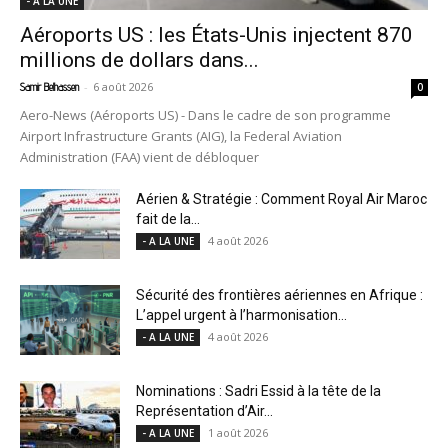
- A LA UNE
Aéroports US : les États-Unis injectent 870
millions de dollars dans...
-
6 août 2026
Samir Belhassen
0
Aero-News (Aéroports US) - Dans le cadre de son programme
Airport Infrastructure Grants (AIG), la Federal Aviation
Administration (FAA) vient de débloquer
Aérien & Stratégie : Comment Royal Air Maroc
fait de la...
4 août 2026
- A LA UNE
Sécurité des frontières aériennes en Afrique :
L’appel urgent à l’harmonisation...
4 août 2026
- A LA UNE
Nominations : Sadri Essid à la tête de la
Représentation d’Air...
1 août 2026
- A LA UNE