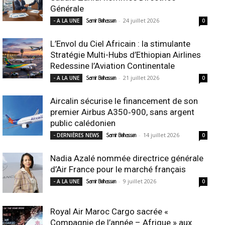
Générale
-
24 juillet 2026
- A LA UNE
Samir Belhassen
0
L’Envol du Ciel Africain : la stimulante
Stratégie Multi-Hubs d’Ethiopian Airlines
Redessine l’Aviation Continentale
-
21 juillet 2026
- A LA UNE
Samir Belhassen
0
Aircalin sécurise le financement de son
premier Airbus A350‑900, sans argent
public calédonien
-
14 juillet 2026
- DERNIÈRES NEWS
Samir Belhassen
0
Nadia Azalé nommée directrice générale
d’Air France pour le marché français
-
9 juillet 2026
- A LA UNE
Samir Belhassen
0
Royal Air Maroc Cargo sacrée «
Compagnie de l’année – Afrique » aux