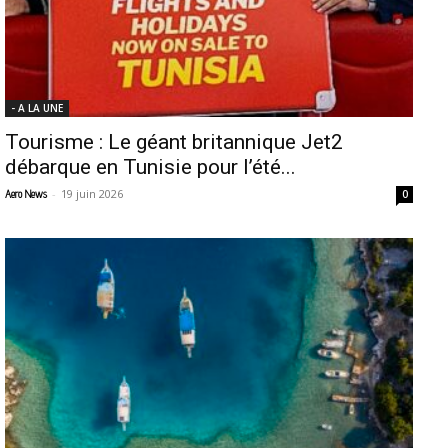
- A LA UNE
Tourisme : Le géant britannique Jet2
débarque en Tunisie pour l’été...
-
19 juin 2026
Aero News
0