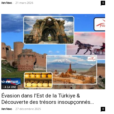
-
21 mars 2026
Aero News
0
- A LA UNE
Évasion dans l’Est de la Türkiye &
Découverte des trésors insoupçonnés...
-
27 décembre 2025
Aero News
0