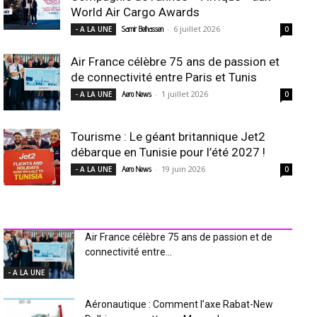
World Air Cargo Awards
-
6 juillet 2026
- A LA UNE
Samir Belhassen
0
Air France célèbre 75 ans de passion et
de connectivité entre Paris et Tunis
-
1 juillet 2026
- A LA UNE
Aero News
0
Tourisme : Le géant britannique Jet2
débarque en Tunisie pour l’été 2027 !
-
19 juin 2026
- A LA UNE
Aero News
0
INDUSTRIE Aéro
Air France célèbre 75 ans de passion et de
connectivité entre...
- A LA UNE
Aéronautique : Comment l’axe Rabat-New