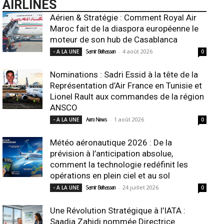
AIRLINES
Aérien & Stratégie : Comment Royal Air
Maroc fait de la diaspora européenne le
moteur de son hub de Casablanca
-
4 août 2026
- A LA UNE
Samir Belhassen
0
Nominations : Sadri Essid à la tête de la
Représentation d’Air France en Tunisie et
Lionel Rault aux commandes de la région
ANSCO
-
1 août 2026
- A LA UNE
Aero News
0
Météo aéronautique 2026 : De la
prévision à l’anticipation absolue,
comment la technologie redéfinit les
opérations en plein ciel et au sol
-
24 juillet 2026
- A LA UNE
Samir Belhassen
0
Une Révolution Stratégique à l’IATA :
Saadia Zahidi nommée Directrice