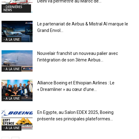
Delhi va permettre au Maroc de...
- DERNIÈRES
NEWS
Le partenariat de Airbus & Mistral AI marque le
Grand Envol...
- A LA UNE
Nouvelair franchit un nouveau palier avec
l’intégration de son 3ème Airbus...
- A LA UNE
Alliance Boeing et Ethiopian Airlines : Le
« Dreamliner » au cœur d’une...
- A LA UNE
En Egypte, au Salon EDEX 2025, Boeing
présente ses principales plateformes...
- A LA UNE