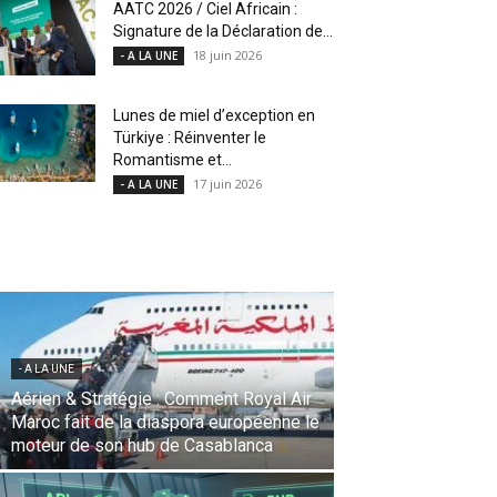
AATC 2026 / Ciel Africain :
Signature de la Déclaration de...
18 juin 2026
- A LA UNE
Lunes de miel d’exception en
Türkiye : Réinventer le
Romantisme et...
17 juin 2026
- A LA UNE
- A LA UNE
Une Révolution Stratégique à l’IATA :
Saadia Zahidi nommée Directrice
Générale