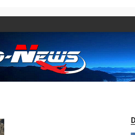
Aero
D