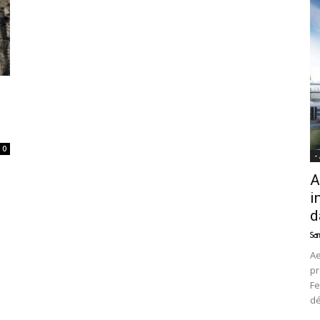
News
0
-
A
i
d
Sam
Ae
pr
Fe
d