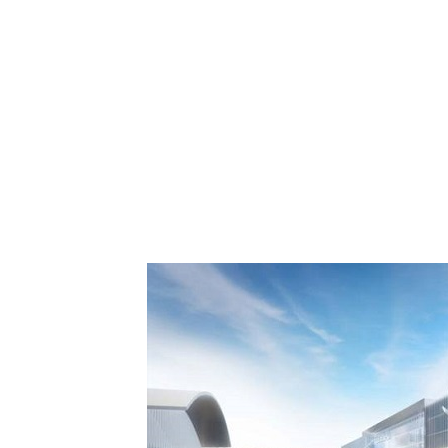
 Comment Royal Air
spora européenne le
de Casablanca