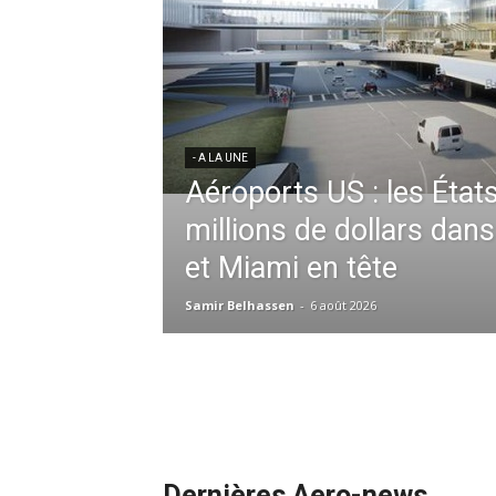
res aériennes en
ent à l’harmonisation
- A LA UNE
Météo aéronautique 2026
l’anticipation absolue,
ssid à la tête de la
redéfinit les opérations 
 France en Tunisie et
mmandes de la région
Samir Belhassen
-
24 juillet 2026
Dernières Aero-news