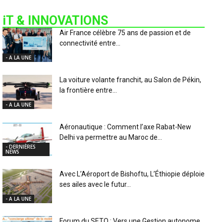
iT & INNOVATIONS
Air France célèbre 75 ans de passion et de
connectivité entre...
- A LA UNE
La voiture volante franchit, au Salon de Pékin,
la frontière entre...
- A LA UNE
Aéronautique : Comment l’axe Rabat-New
Delhi va permettre au Maroc de...
- DERNIÈRES
NEWS
Avec L’Aéroport de Bishoftu, L’Éthiopie déploie
ses ailes avec le futur...
- A LA UNE
Forum du SETO : Vers une Gestion autonome