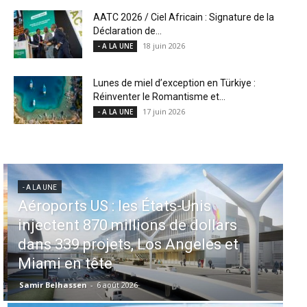
AATC 2026 / Ciel Africain : Signature de la
Déclaration de...
18 juin 2026
- A LA UNE
Lunes de miel d’exception en Türkiye :
Réinventer le Romantisme et...
17 juin 2026
- A LA UNE
- A LA UNE
- 
Aéroports US : les États-Unis
M
injectent 870 millions de dollars
pr
dans 339 projets, Los Angeles et
c
Miami en tête
le
Samir Belhassen
-
6 août 2026
Sa