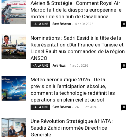
Aérien & Stratégie : Comment Royal Air
Maroc fait de la diaspora européenne le
moteur de son hub de Casablanca
-
4 août 2026
- A LA UNE
Samir Belhassen
0
Nominations : Sadri Essid à la tête de la
Représentation d’Air France en Tunisie et
Lionel Rault aux commandes de la région
ANSCO
-
1 août 2026
- A LA UNE
Aero News
0
Météo aéronautique 2026 : De la
prévision à l’anticipation absolue,
comment la technologie redéfinit les
opérations en plein ciel et au sol
-
24 juillet 2026
- A LA UNE
Samir Belhassen
0
Une Révolution Stratégique à l’IATA :
Saadia Zahidi nommée Directrice
Générale