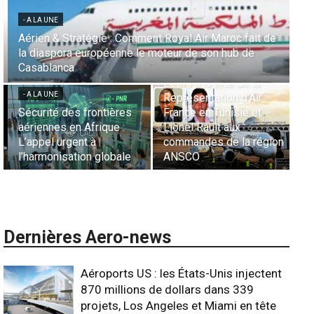
- A LA UNE
- 
Aérien & Stratégie : Comment Royal Air Maroc fait de
la diaspora européenne le moteur de son hub de
- A LA UNE
Un
Casablanca
no
- 
Nominations : Sadri
Essid à la tête de la
Le
- A LA UNE
Représentation d’Air
Par
Sécurité des frontières
France en Tunisie et
Ha
aériennes en Afrique :
Lionel Rault aux
ex
L’appel urgent à
commandes de la région
ga
l’harmonisation globale
ANSCO
in
Dernières Aero-news
Aéroports US : les États-Unis injectent
870 millions de dollars dans 339
projets, Los Angeles et Miami en tête