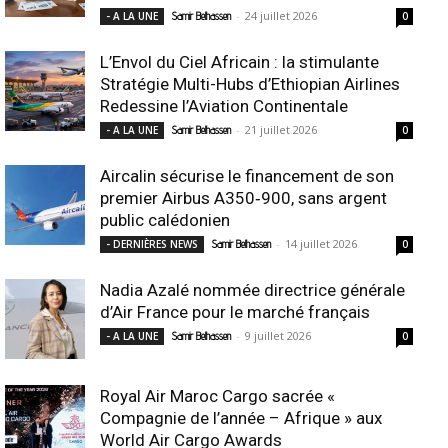
-
24 juillet 2026
- A LA UNE
Samir Belhassen
0
L’Envol du Ciel Africain : la stimulante
Stratégie Multi-Hubs d’Ethiopian Airlines
Redessine l’Aviation Continentale
-
21 juillet 2026
- A LA UNE
Samir Belhassen
0
Aircalin sécurise le financement de son
premier Airbus A350‑900, sans argent
public calédonien
-
14 juillet 2026
- DERNIÈRES NEWS
Samir Belhassen
0
Nadia Azalé nommée directrice générale
d’Air France pour le marché français
-
9 juillet 2026
- A LA UNE
Samir Belhassen
0
Royal Air Maroc Cargo sacrée «
Compagnie de l’année – Afrique » aux
World Air Cargo Awards