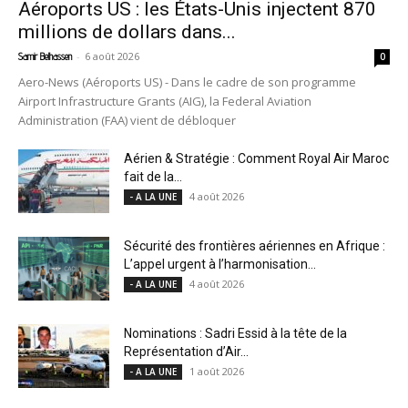
Aéroports US : les États-Unis injectent 870
millions de dollars dans...
-
6 août 2026
Samir Belhassen
0
Aero-News (Aéroports US) - Dans le cadre de son programme
Airport Infrastructure Grants (AIG), la Federal Aviation
Administration (FAA) vient de débloquer
Aérien & Stratégie : Comment Royal Air Maroc
fait de la...
4 août 2026
- A LA UNE
Sécurité des frontières aériennes en Afrique :
L’appel urgent à l’harmonisation...
4 août 2026
- A LA UNE
Nominations : Sadri Essid à la tête de la
Représentation d’Air...
1 août 2026
- A LA UNE