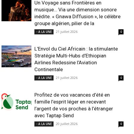
Un Voyage sans Frontières en
musique… Via une dimension sonore
inédite. « Gnawa Diffusion », le célèbre
groupe algérien, pilier de la
21 juillet 2026
- A LA UNE
0
L’Envol du Ciel Africain : la stimulante
Stratégie Multi-Hubs d’Ethiopian
Airlines Redessine l’Aviation
Continentale
21 juillet 2026
- A LA UNE
0
Profitez de vos vacances d’été en
famille l’esprit léger en recevant
l’argent de vos proches à l’étranger
avec Taptap Send
20 juillet 2026
- A LA UNE
0