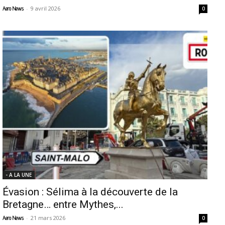
-
9 avril 2026
Aero News
0
- A LA UNE
Évasion : Sélima à la découverte de la
Bretagne… entre Mythes,...
-
21 mars 2026
Aero News
0