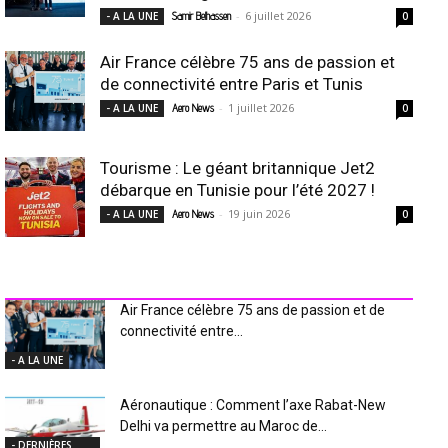
-
6 juillet 2026
- A LA UNE
Samir Belhassen
0
Air France célèbre 75 ans de passion et
de connectivité entre Paris et Tunis
-
1 juillet 2026
- A LA UNE
Aero News
0
Tourisme : Le géant britannique Jet2
débarque en Tunisie pour l’été 2027 !
-
19 juin 2026
- A LA UNE
Aero News
0
INDUSTRIE Aéro
Air France célèbre 75 ans de passion et de
connectivité entre...
- A LA UNE
Aéronautique : Comment l’axe Rabat-New
Delhi va permettre au Maroc de...
- DERNIÈRES