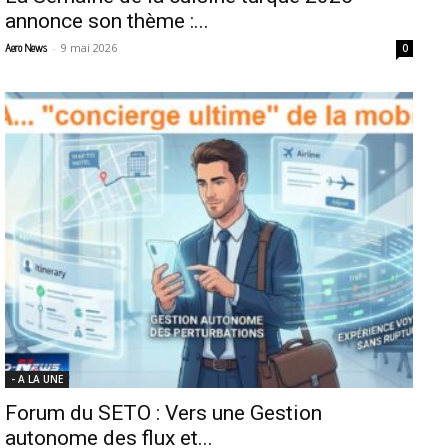
annonce son thème :...
-
9 mai 2026
Aero News
0
- A LA UNE
Forum du SETO : Vers une Gestion
autonome des flux et...