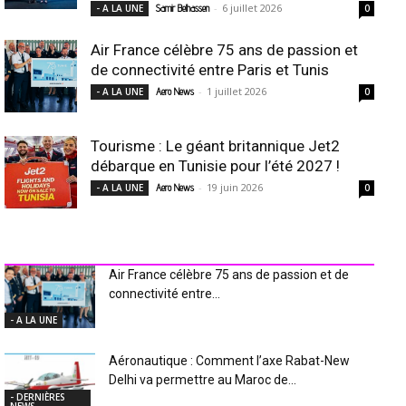
-
6 juillet 2026
- A LA UNE
Samir Belhassen
0
Air France célèbre 75 ans de passion et
de connectivité entre Paris et Tunis
-
1 juillet 2026
- A LA UNE
Aero News
0
Tourisme : Le géant britannique Jet2
débarque en Tunisie pour l’été 2027 !
-
19 juin 2026
- A LA UNE
Aero News
0
INDUSTRIE Aéro
Air France célèbre 75 ans de passion et de
connectivité entre...
- A LA UNE
Aéronautique : Comment l’axe Rabat-New
Delhi va permettre au Maroc de...
- DERNIÈRES
NEWS