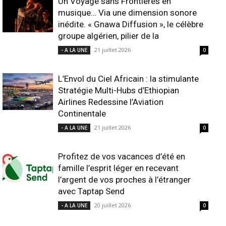
Un Voyage sans Frontières en
musique… Via une dimension sonore
inédite. « Gnawa Diffusion », le célèbre
groupe algérien, pilier de la
21 juillet 2026
- A LA UNE
0
L’Envol du Ciel Africain : la stimulante
Stratégie Multi-Hubs d’Ethiopian
Airlines Redessine l’Aviation
Continentale
21 juillet 2026
- A LA UNE
0
Profitez de vos vacances d’été en
famille l’esprit léger en recevant
l’argent de vos proches à l’étranger
avec Taptap Send
20 juillet 2026
- A LA UNE
0