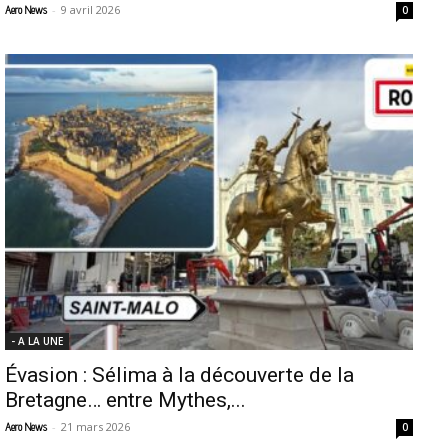
-
9 avril 2026
Aero News
0
- A LA UNE
Évasion : Sélima à la découverte de la
Bretagne… entre Mythes,...
-
21 mars 2026
Aero News
0