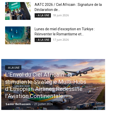
AATC 2026 / Ciel Africain : Signature de la
Déclaration de...
18 juin 2026
- A LA UNE
Lunes de miel d’exception en Türkiye :
Réinventer le Romantisme et...
17 juin 2026
- A LA UNE
- A LA UNE
Aéroports US : les États-Unis
injectent 870 millions de dollars
dans 339 projets, Los Angeles et
Miami en tête
Samir Belhassen
-
6 août 2026