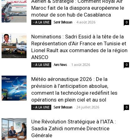
Aérien & Stratégie : Comment Royal Air
Maroc fait de la diaspora européenne le
moteur de son hub de Casablanca
-
4 août 2026
- A LA UNE
Samir Belhassen
0
Nominations : Sadri Essid à la tête de la
Représentation d’Air France en Tunisie et
Lionel Rault aux commandes de la région
ANSCO
-
1 août 2026
- A LA UNE
Aero News
0
Météo aéronautique 2026 : De la
prévision à l’anticipation absolue,
comment la technologie redéfinit les
opérations en plein ciel et au sol
-
24 juillet 2026
- A LA UNE
Samir Belhassen
0
Une Révolution Stratégique à l’IATA :
Saadia Zahidi nommée Directrice
Générale