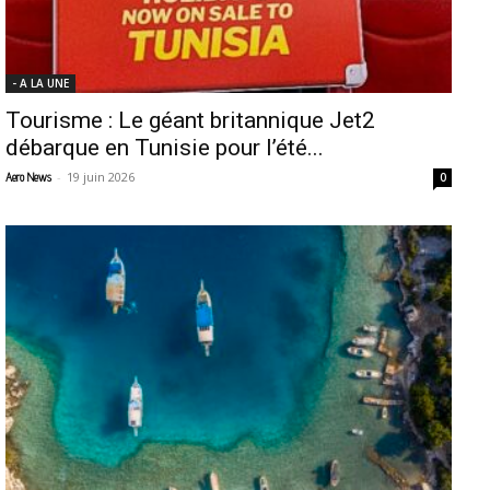
- A LA UNE
Tourisme : Le géant britannique Jet2
débarque en Tunisie pour l’été...
-
19 juin 2026
Aero News
0