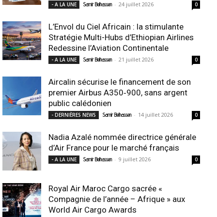
-
24 juillet 2026
- A LA UNE
Samir Belhassen
0
L’Envol du Ciel Africain : la stimulante
Stratégie Multi-Hubs d’Ethiopian Airlines
Redessine l’Aviation Continentale
-
21 juillet 2026
- A LA UNE
Samir Belhassen
0
Aircalin sécurise le financement de son
premier Airbus A350‑900, sans argent
public calédonien
-
14 juillet 2026
- DERNIÈRES NEWS
Samir Belhassen
0
Nadia Azalé nommée directrice générale
d’Air France pour le marché français
-
9 juillet 2026
- A LA UNE
Samir Belhassen
0
Royal Air Maroc Cargo sacrée «
Compagnie de l’année – Afrique » aux
World Air Cargo Awards