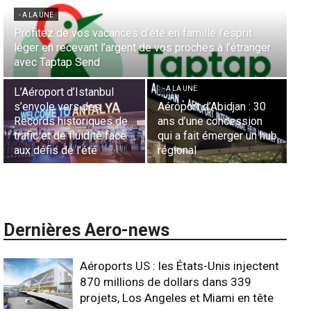
- A LA UNE
Aérien & Stratégie : Comment Royal Air Maroc fait de
nger
la diaspora européenne le moteur de son hub de
- A LA UNE
Casablanca
Nominations : Sadri
Essid à la tête de la
- A LA UNE
Représentation d’Air
 30
Sécurité des frontières
France en Tunisie et
on
aériennes en Afrique :
Lionel Rault aux
un hub
L’appel urgent à
commandes de la région
l’harmonisation globale
ANSCO
Dernières Aero-news
Aéroports US : les États-Unis injectent
870 millions de dollars dans 339
projets, Los Angeles et Miami en tête