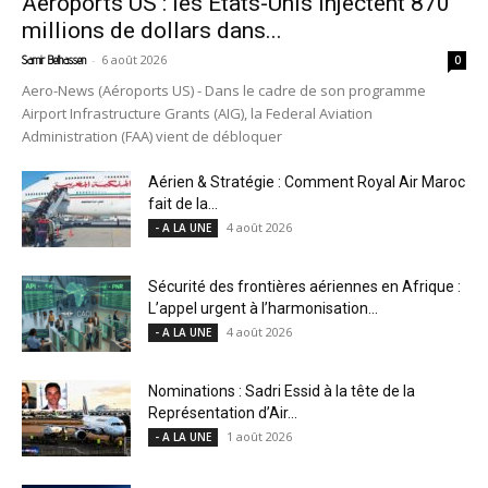
Aéroports US : les États-Unis injectent 870
millions de dollars dans...
-
6 août 2026
Samir Belhassen
0
Aero-News (Aéroports US) - Dans le cadre de son programme
Airport Infrastructure Grants (AIG), la Federal Aviation
Administration (FAA) vient de débloquer
Aérien & Stratégie : Comment Royal Air Maroc
fait de la...
4 août 2026
- A LA UNE
Sécurité des frontières aériennes en Afrique :
L’appel urgent à l’harmonisation...
4 août 2026
- A LA UNE
Nominations : Sadri Essid à la tête de la
Représentation d’Air...
1 août 2026
- A LA UNE