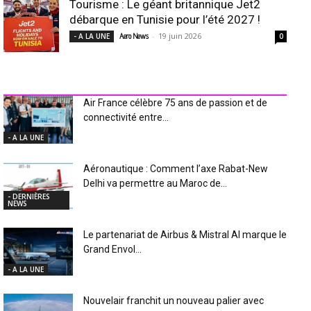
Tourisme : Le géant britannique Jet2
débarque en Tunisie pour l’été 2027 !
-
19 juin 2026
- A LA UNE
Aero News
0
INDUSTRIE Aéro
Air France célèbre 75 ans de passion et de
connectivité entre...
- A LA UNE
Aéronautique : Comment l’axe Rabat-New
Delhi va permettre au Maroc de...
- DERNIÈRES
NEWS
Le partenariat de Airbus & Mistral AI marque le
Grand Envol...
- A LA UNE
Nouvelair franchit un nouveau palier avec