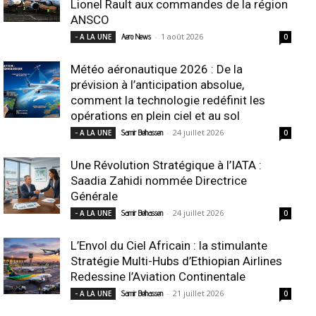
Lionel Rault aux commandes de la région
ANSCO
-
1 août 2026
- A LA UNE
Aero News
0
Météo aéronautique 2026 : De la
prévision à l’anticipation absolue,
comment la technologie redéfinit les
opérations en plein ciel et au sol
-
24 juillet 2026
- A LA UNE
Samir Belhassen
0
Une Révolution Stratégique à l’IATA :
Saadia Zahidi nommée Directrice
Générale
-
24 juillet 2026
- A LA UNE
Samir Belhassen
0
L’Envol du Ciel Africain : la stimulante
Stratégie Multi-Hubs d’Ethiopian Airlines
Redessine l’Aviation Continentale
-
21 juillet 2026
- A LA UNE
Samir Belhassen
0