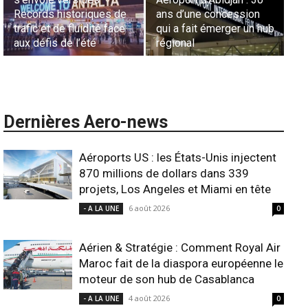
Records historiques de
ans d’une concession
aé
trafic et de fluidité face
qui a fait émerger un hub
L’
aux défis de l’été
régional
l’
Dernières Aero-news
Aéroports US : les États-Unis injectent
870 millions de dollars dans 339
projets, Los Angeles et Miami en tête
6 août 2026
- A LA UNE
0
Aérien & Stratégie : Comment Royal Air
Maroc fait de la diaspora européenne le
moteur de son hub de Casablanca
4 août 2026
- A LA UNE
0