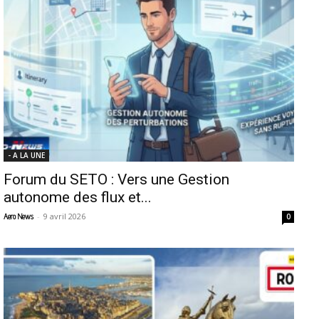
- A LA UNE
Forum du SETO : Vers une Gestion
autonome des flux et...
-
9 avril 2026
Aero News
0