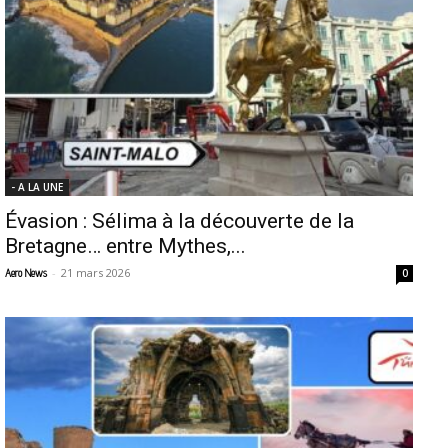
- A LA UNE
Évasion : Sélima à la découverte de la
Bretagne… entre Mythes,...
-
21 mars 2026
Aero News
0