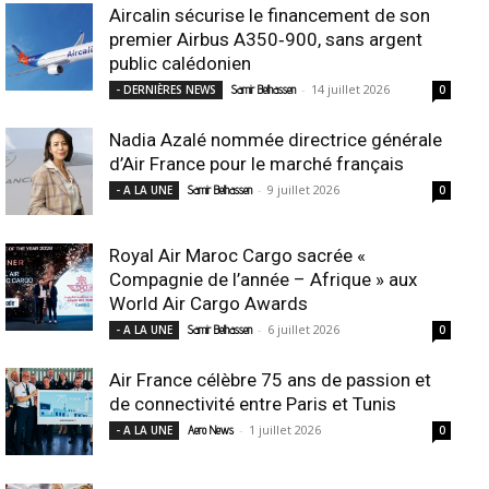
Aircalin sécurise le financement de son
premier Airbus A350‑900, sans argent
public calédonien
-
14 juillet 2026
- DERNIÈRES NEWS
Samir Belhassen
0
Nadia Azalé nommée directrice générale
d’Air France pour le marché français
-
9 juillet 2026
- A LA UNE
Samir Belhassen
0
Royal Air Maroc Cargo sacrée «
Compagnie de l’année – Afrique » aux
World Air Cargo Awards
-
6 juillet 2026
- A LA UNE
Samir Belhassen
0
Air France célèbre 75 ans de passion et
de connectivité entre Paris et Tunis
-
1 juillet 2026
- A LA UNE
Aero News
0