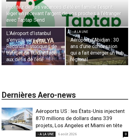
Aérien & Stratégie : Comment Royal Air Maroc fait de
r
la diaspora européenne le moteur de son hub de
- A LA UNE
Casablanca
Nominations : Sadri
Essid à la tête de la
- A LA UNE
Représentation d’Air
Sécurité des frontières
France en Tunisie et
aériennes en Afrique :
Lionel Rault aux
hub
L’appel urgent à
commandes de la région
l’harmonisation globale
ANSCO
Dernières Aero-news
Aéroports US : les États-Unis injectent
870 millions de dollars dans 339
projets, Los Angeles et Miami en tête
6 août 2026
- A LA UNE
0