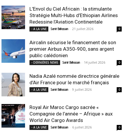
L’Envol du Ciel Africain : la stimulante
Stratégie Multi-Hubs d’Ethiopian Airlines
Redessine l’Aviation Continentale
-
21 juillet 2026
- A LA UNE
Samir Belhassen
0
Aircalin sécurise le financement de son
premier Airbus A350‑900, sans argent
public calédonien
-
14 juillet 2026
- DERNIÈRES NEWS
Samir Belhassen
0
Nadia Azalé nommée directrice générale
d’Air France pour le marché français
-
9 juillet 2026
- A LA UNE
Samir Belhassen
0
Royal Air Maroc Cargo sacrée «
Compagnie de l’année – Afrique » aux
World Air Cargo Awards
-
6 juillet 2026
- A LA UNE
Samir Belhassen
0