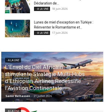
Déclaration de...
18 juin 2026
- A LA UNE
Lunes de miel d’exception en Türkiye :
Réinventer le Romantisme et...
17 juin 2026
- A LA UNE
- A LA UNE
Aéroports US : les États-Unis
injectent 870 millions de dollars
dans 339 projets, Los Angeles et
Miami en tête
Samir Belhassen
-
6 août 2026
- A LA UNE