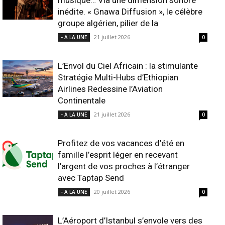
musique… Via une dimension sonore
inédite. « Gnawa Diffusion », le célèbre
groupe algérien, pilier de la
21 juillet 2026
- A LA UNE
0
L’Envol du Ciel Africain : la stimulante
Stratégie Multi-Hubs d’Ethiopian
Airlines Redessine l’Aviation
Continentale
21 juillet 2026
- A LA UNE
0
Profitez de vos vacances d’été en
famille l’esprit léger en recevant
l’argent de vos proches à l’étranger
avec Taptap Send
20 juillet 2026
- A LA UNE
0
L’Aéroport d’Istanbul s’envole vers des