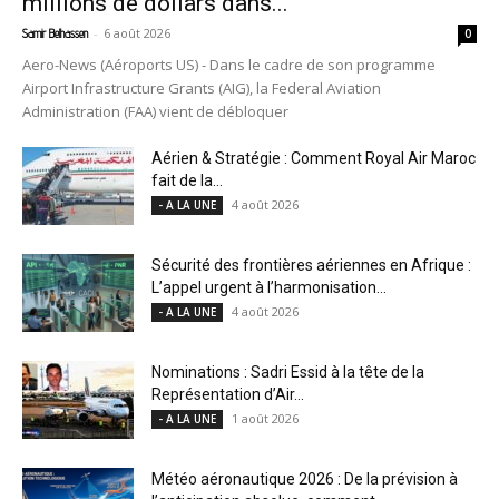
millions de dollars dans...
-
6 août 2026
Samir Belhassen
0
Aero-News (Aéroports US) - Dans le cadre de son programme
Airport Infrastructure Grants (AIG), la Federal Aviation
Administration (FAA) vient de débloquer
Aérien & Stratégie : Comment Royal Air Maroc
fait de la...
4 août 2026
- A LA UNE
Sécurité des frontières aériennes en Afrique :
L’appel urgent à l’harmonisation...
4 août 2026
- A LA UNE
Nominations : Sadri Essid à la tête de la
Représentation d’Air...
1 août 2026
- A LA UNE
Météo aéronautique 2026 : De la prévision à