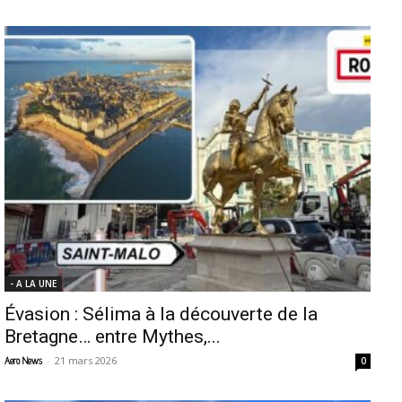
- A LA UNE
Évasion : Sélima à la découverte de la
Bretagne… entre Mythes,...
-
21 mars 2026
Aero News
0