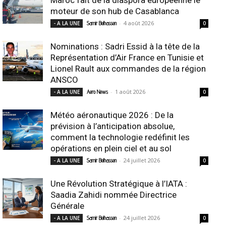
moteur de son hub de Casablanca
-
4 août 2026
- A LA UNE
Samir Belhassen
0
Nominations : Sadri Essid à la tête de la
Représentation d’Air France en Tunisie et
Lionel Rault aux commandes de la région
ANSCO
-
1 août 2026
- A LA UNE
Aero News
0
Météo aéronautique 2026 : De la
prévision à l’anticipation absolue,
comment la technologie redéfinit les
opérations en plein ciel et au sol
-
24 juillet 2026
- A LA UNE
Samir Belhassen
0
Une Révolution Stratégique à l’IATA :
Saadia Zahidi nommée Directrice
Générale
-
24 juillet 2026
- A LA UNE
Samir Belhassen
0