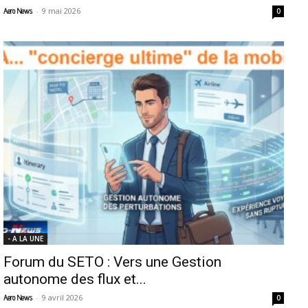
-
9 mai 2026
Aero News
0
- A LA UNE
Forum du SETO : Vers une Gestion
autonome des flux et...
-
9 avril 2026
Aero News
0