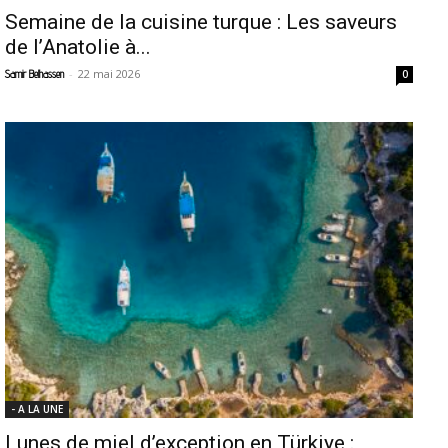
Semaine de la cuisine turque : Les saveurs
de l’Anatolie à...
-
22 mai 2026
Samir Belhassen
0
- A LA UNE
Lunes de miel d’exception en Türkiye :