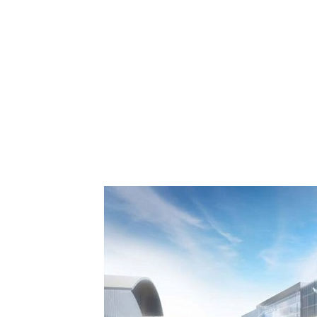
 Comment Royal Air
spora européenne le
de Casablanca