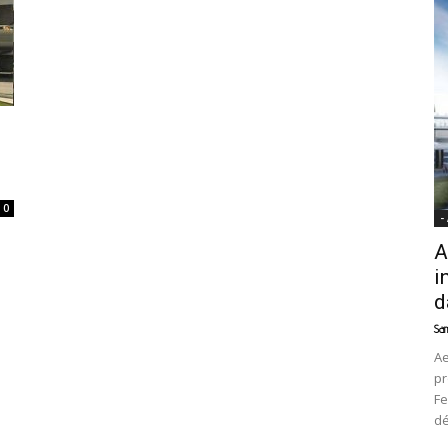
News
0
-
A
i
d
Sam
Ae
pr
Fe
d