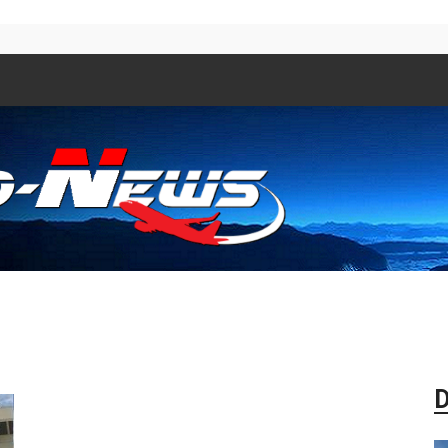
Aero
D