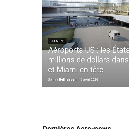
res aériennes en
ent à l’harmonisation
- A LA UNE
Météo aéronautique 2026
l’anticipation absolue,
ssid à la tête de la
redéfinit les opérations 
 France en Tunisie et
mmandes de la région
Samir Belhassen
-
24 juillet 2026
Dernières Aero-news