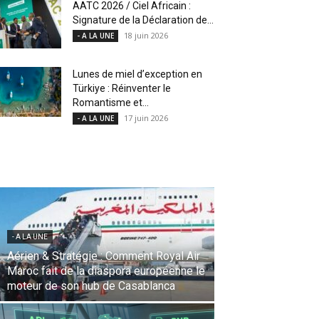
AATC 2026 / Ciel Africain :
Signature de la Déclaration de...
18 juin 2026
- A LA UNE
Lunes de miel d’exception en
Türkiye : Réinventer le
Romantisme et...
17 juin 2026
- A LA UNE
- A LA UNE
Une Révolution Stratégique à l’IATA :
Saadia Zahidi nommée Directrice
Générale