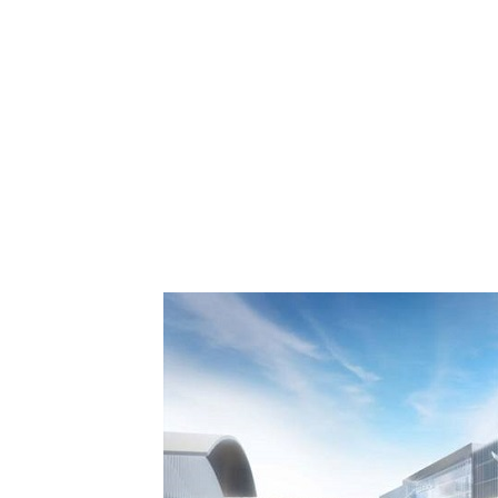
: Comment Royal Air
aspora européenne le
de Casablanca