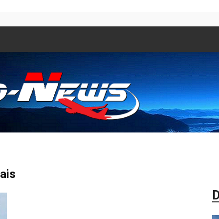
Aero
ais
D