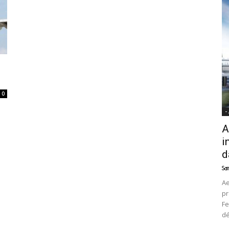
News
0
-
A
i
d
Sam
Ae
pr
Fe
d