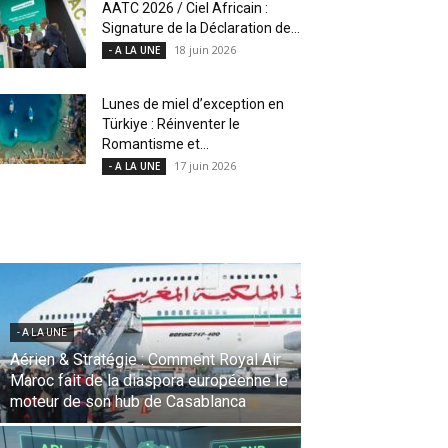
AATC 2026 / Ciel Africain :
Signature de la Déclaration de...
18 juin 2026
- A LA UNE
Lunes de miel d’exception en
Türkiye : Réinventer le
Romantisme et...
17 juin 2026
- A LA UNE
- A LA UNE
Une Révolution Stratégique à l’IATA :
Saadia Zahidi nommée Directrice
Générale