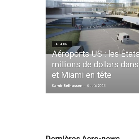
ères aériennes en
ent à l’harmonisation
- A LA UNE
Météo aéronautique 2026
l’anticipation absolue,
ssid à la tête de la
redéfinit les opérations 
 France en Tunisie et
mmandes de la région
Samir Belhassen
-
24 juillet 2026
Dernières Aero-news