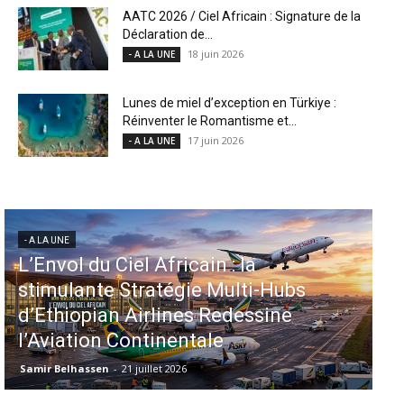
AATC 2026 / Ciel Africain : Signature de la
Déclaration de...
18 juin 2026
- A LA UNE
Lunes de miel d’exception en Türkiye :
Réinventer le Romantisme et...
17 juin 2026
- A LA UNE
- A LA UNE
Aéroports US : les États-Unis
ubs
injectent 870 millions de dollars
ne
dans 339 projets, Los Angeles et
Miami en tête
Samir Belhassen
-
6 août 2026