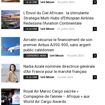
-
24 juillet 2026
- A LA UNE
Samir Belhassen
0
L’Envol du Ciel Africain : la stimulante
Stratégie Multi-Hubs d’Ethiopian Airlines
Redessine l’Aviation Continentale
-
21 juillet 2026
- A LA UNE
Samir Belhassen
0
Aircalin sécurise le financement de son
premier Airbus A350‑900, sans argent
public calédonien
-
14 juillet 2026
- DERNIÈRES NEWS
Samir Belhassen
0
Nadia Azalé nommée directrice générale
d’Air France pour le marché français
-
9 juillet 2026
- A LA UNE
Samir Belhassen
0
Royal Air Maroc Cargo sacrée «
Compagnie de l’année – Afrique » aux
World Air Cargo Awards