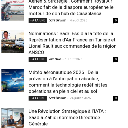
Aérien & Stratégie : Comment Royal Air
Maroc fait de la diaspora européenne le
moteur de son hub de Casablanca
-
4 août 2026
- A LA UNE
Samir Belhassen
0
Nominations : Sadri Essid à la tête de la
Représentation d’Air France en Tunisie et
Lionel Rault aux commandes de la région
ANSCO
-
1 août 2026
- A LA UNE
Aero News
0
Météo aéronautique 2026 : De la
prévision à l’anticipation absolue,
comment la technologie redéfinit les
opérations en plein ciel et au sol
-
24 juillet 2026
- A LA UNE
Samir Belhassen
0
Une Révolution Stratégique à l’IATA :
Saadia Zahidi nommée Directrice
Générale