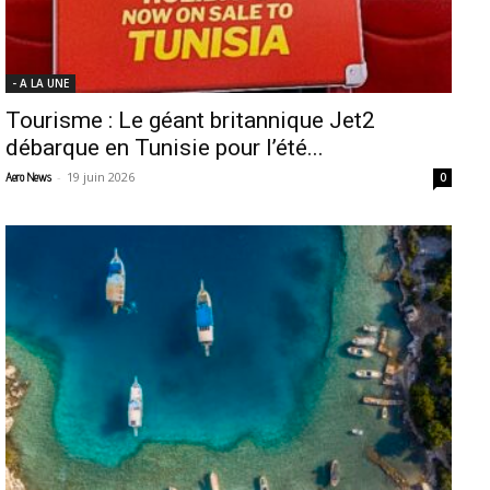
- A LA UNE
Tourisme : Le géant britannique Jet2
débarque en Tunisie pour l’été...
-
19 juin 2026
Aero News
0