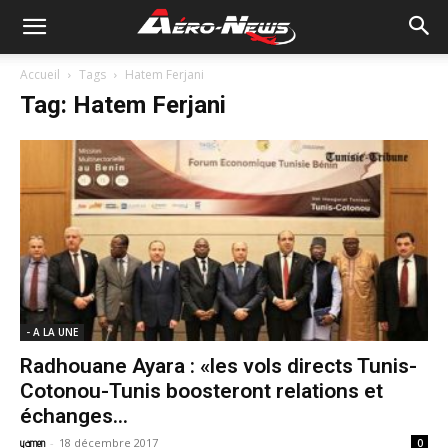
Accueil
Tags
Hatem Ferjani
Tag: Hatem Ferjani
- A LA UNE
Radhouane Ayara : «les vols directs Tunis-
Cotonou-Tunis boosteront relations et
échanges...
-
18 décembre 2017
yamen
0