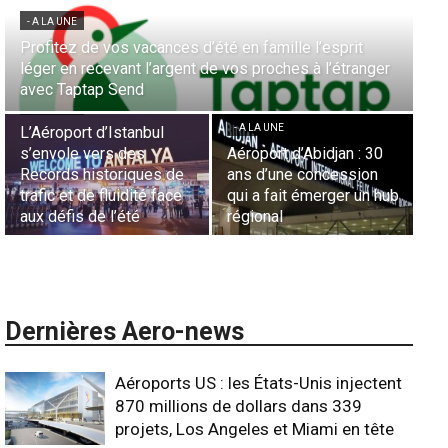
- A LA UNE
l’esprit
Aérien & Stratégie : Comment Royal Air Maroc f
à l’étranger
la diaspora européenne le moteur de son hub d
- A LA UNE
Casablanca
Nominations : Sad
Essid à la tête de 
- A LA UNE
Représentation d’
bidjan : 30
Sécurité des frontières
France en Tunisie
oncession
aériennes en Afrique :
Lionel Rault aux
merger un hub
L’appel urgent à
commandes de la
l’harmonisation globale
ANSCO
Dernières Aero-news
Aéroports US : les États-Unis injectent
870 millions de dollars dans 339
projets, Los Angeles et Miami en tête