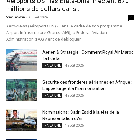
Aéroports US : les États-Unis injectent 870
millions de dollars dans...
-
6 août 2026
Samir Belhassen
0
Aero-News (Aéroports US) - Dans le cadre de son programme
Airport Infrastructure Grants (AIG), la Federal Aviation
Administration (FAA) vient de débloquer
Aérien & Stratégie : Comment Royal Air Maroc
fait de la...
4 août 2026
- A LA UNE
Sécurité des frontières aériennes en Afrique :
L’appel urgent à l’harmonisation...
4 août 2026
- A LA UNE
Nominations : Sadri Essid à la tête de la
Représentation d’Air...
1 août 2026
- A LA UNE