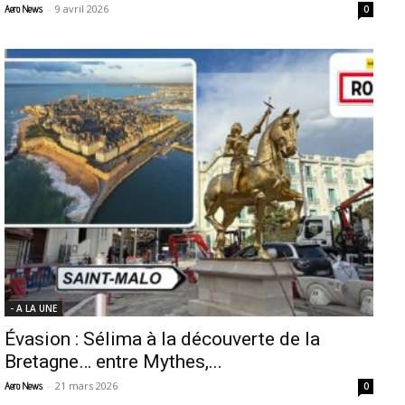
-
9 avril 2026
Aero News
0
- A LA UNE
Évasion : Sélima à la découverte de la
Bretagne… entre Mythes,...
-
21 mars 2026
Aero News
0