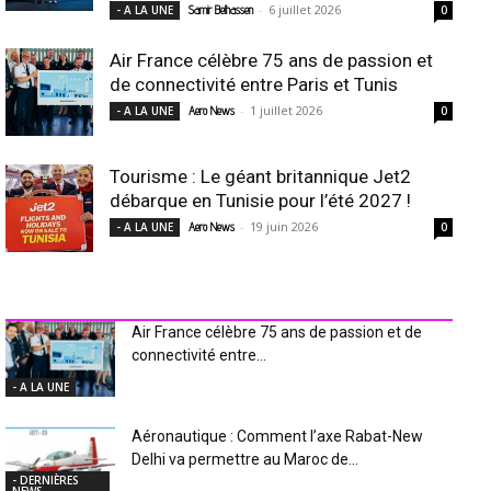
-
6 juillet 2026
- A LA UNE
Samir Belhassen
0
Air France célèbre 75 ans de passion et
de connectivité entre Paris et Tunis
-
1 juillet 2026
- A LA UNE
Aero News
0
Tourisme : Le géant britannique Jet2
débarque en Tunisie pour l’été 2027 !
-
19 juin 2026
- A LA UNE
Aero News
0
INDUSTRIE Aéro
Air France célèbre 75 ans de passion et de
connectivité entre...
- A LA UNE
Aéronautique : Comment l’axe Rabat-New
Delhi va permettre au Maroc de...
- DERNIÈRES
NEWS