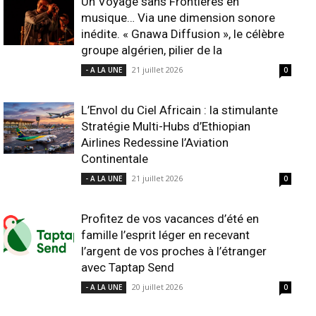
Un Voyage sans Frontières en
musique… Via une dimension sonore
inédite. « Gnawa Diffusion », le célèbre
groupe algérien, pilier de la
21 juillet 2026
- A LA UNE
0
L’Envol du Ciel Africain : la stimulante
Stratégie Multi-Hubs d’Ethiopian
Airlines Redessine l’Aviation
Continentale
21 juillet 2026
- A LA UNE
0
Profitez de vos vacances d’été en
famille l’esprit léger en recevant
l’argent de vos proches à l’étranger
avec Taptap Send
20 juillet 2026
- A LA UNE
0