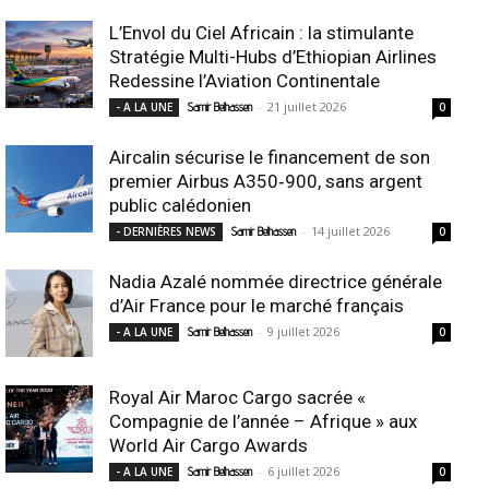
L’Envol du Ciel Africain : la stimulante
Stratégie Multi-Hubs d’Ethiopian Airlines
Redessine l’Aviation Continentale
-
21 juillet 2026
- A LA UNE
Samir Belhassen
0
Aircalin sécurise le financement de son
premier Airbus A350‑900, sans argent
public calédonien
-
14 juillet 2026
- DERNIÈRES NEWS
Samir Belhassen
0
Nadia Azalé nommée directrice générale
d’Air France pour le marché français
-
9 juillet 2026
- A LA UNE
Samir Belhassen
0
Royal Air Maroc Cargo sacrée «
Compagnie de l’année – Afrique » aux
World Air Cargo Awards
-
6 juillet 2026
- A LA UNE
Samir Belhassen
0