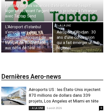
Profitez de vos vacances d’été en famille l’esprit
Aé
léger en recevant l’argent de vos proches à l’étranger
la
avec Taptap Send
Ca
- A LA UNE
- A LA UNE
- 
L’Aéroport d’Istanbul
s’envole vers des
Aéroport d’Abidjan : 30
Sé
Records historiques de
ans d’une concession
aé
trafic et de fluidité face
qui a fait émerger un hub
L’
aux défis de l’été
régional
l’
Dernières Aero-news
Aéroports US : les États-Unis injectent
870 millions de dollars dans 339
projets, Los Angeles et Miami en tête
6 août 2026
- A LA UNE
0