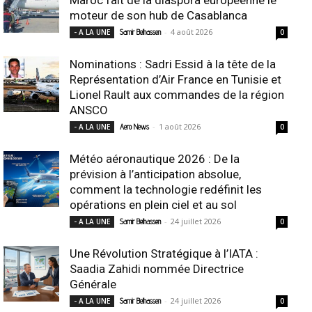
moteur de son hub de Casablanca
-
4 août 2026
- A LA UNE
Samir Belhassen
0
Nominations : Sadri Essid à la tête de la
Représentation d’Air France en Tunisie et
Lionel Rault aux commandes de la région
ANSCO
-
1 août 2026
- A LA UNE
Aero News
0
Météo aéronautique 2026 : De la
prévision à l’anticipation absolue,
comment la technologie redéfinit les
opérations en plein ciel et au sol
-
24 juillet 2026
- A LA UNE
Samir Belhassen
0
Une Révolution Stratégique à l’IATA :
Saadia Zahidi nommée Directrice
Générale
-
24 juillet 2026
- A LA UNE
Samir Belhassen
0