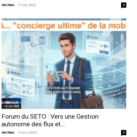
-
9 mai 2026
Aero News
0
- A LA UNE
Forum du SETO : Vers une Gestion
autonome des flux et...
-
9 avril 2026
Aero News
0