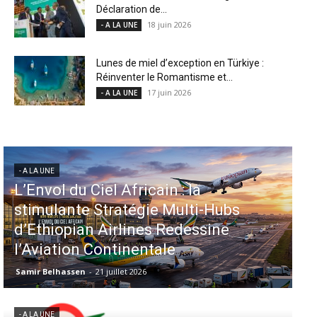
Déclaration de...
18 juin 2026
- A LA UNE
Lunes de miel d’exception en Türkiye :
Réinventer le Romantisme et...
17 juin 2026
- A LA UNE
- A LA UNE
- 
L’Envol du Ciel Africain : la
Aé
stimulante Stratégie Multi-Hubs
in
d’Ethiopian Airlines Redessine
d
l’Aviation Continentale
M
Samir Belhassen
-
21 juillet 2026
Sa
- A LA UNE
- 