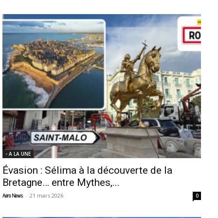
- A LA UNE
Évasion : Sélima à la découverte de la
Bretagne… entre Mythes,...
-
21 mars 2026
Aero News
0