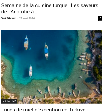
Semaine de la cuisine turque : Les saveurs
de l’Anatolie à...
-
22 mai 2026
Samir Belhassen
0
- A LA UNE
Lunes de miel d’exception en Türkiye :