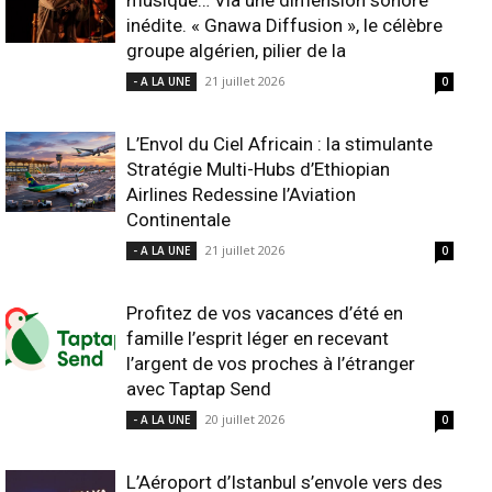
musique… Via une dimension sonore
inédite. « Gnawa Diffusion », le célèbre
groupe algérien, pilier de la
21 juillet 2026
- A LA UNE
0
L’Envol du Ciel Africain : la stimulante
Stratégie Multi-Hubs d’Ethiopian
Airlines Redessine l’Aviation
Continentale
21 juillet 2026
- A LA UNE
0
Profitez de vos vacances d’été en
famille l’esprit léger en recevant
l’argent de vos proches à l’étranger
avec Taptap Send
20 juillet 2026
- A LA UNE
0
L’Aéroport d’Istanbul s’envole vers des