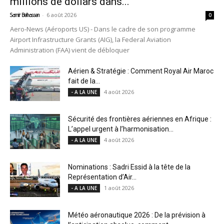
millions de dollars dans...
-
6 août 2026
Samir Belhassen
0
Aero-News (Aéroports US) - Dans le cadre de son programme
Airport Infrastructure Grants (AIG), la Federal Aviation
Administration (FAA) vient de débloquer
Aérien & Stratégie : Comment Royal Air Maroc
fait de la...
4 août 2026
- A LA UNE
Sécurité des frontières aériennes en Afrique :
L’appel urgent à l’harmonisation...
4 août 2026
- A LA UNE
Nominations : Sadri Essid à la tête de la
Représentation d’Air...
1 août 2026
- A LA UNE
Météo aéronautique 2026 : De la prévision à