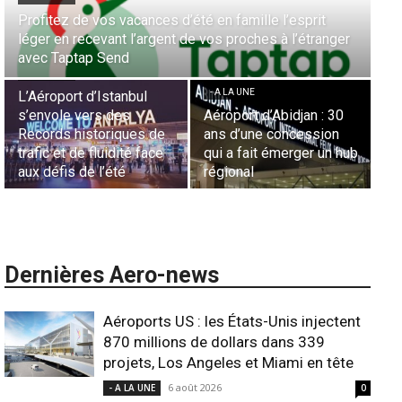
Aérien & Stratégie : Comment Royal Air Maroc fait de
la diaspora européenne le moteur de son hub de
- A LA UNE
Casablanca
Nominations : Sadri
Essid à la tête de la
- A LA UNE
Représentation d’Air
Sécurité des frontières
France en Tunisie et
aériennes en Afrique :
Lionel Rault aux
L’appel urgent à
commandes de la région
l’harmonisation globale
ANSCO
Dernières Aero-news
Aéroports US : les États-Unis injectent
870 millions de dollars dans 339
projets, Los Angeles et Miami en tête
6 août 2026
- A LA UNE
0