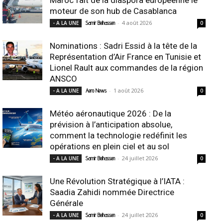
moteur de son hub de Casablanca
-
4 août 2026
- A LA UNE
Samir Belhassen
0
Nominations : Sadri Essid à la tête de la
Représentation d’Air France en Tunisie et
Lionel Rault aux commandes de la région
ANSCO
-
1 août 2026
- A LA UNE
Aero News
0
Météo aéronautique 2026 : De la
prévision à l’anticipation absolue,
comment la technologie redéfinit les
opérations en plein ciel et au sol
-
24 juillet 2026
- A LA UNE
Samir Belhassen
0
Une Révolution Stratégique à l’IATA :
Saadia Zahidi nommée Directrice
Générale
-
24 juillet 2026
- A LA UNE
Samir Belhassen
0