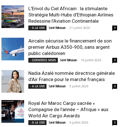
L’Envol du Ciel Africain : la stimulante
Stratégie Multi-Hubs d’Ethiopian Airlines
Redessine l’Aviation Continentale
-
21 juillet 2026
- A LA UNE
Samir Belhassen
0
Aircalin sécurise le financement de son
premier Airbus A350‑900, sans argent
public calédonien
-
14 juillet 2026
- DERNIÈRES NEWS
Samir Belhassen
0
Nadia Azalé nommée directrice générale
d’Air France pour le marché français
-
9 juillet 2026
- A LA UNE
Samir Belhassen
0
Royal Air Maroc Cargo sacrée «
Compagnie de l’année – Afrique » aux
World Air Cargo Awards
-
6 juillet 2026
- A LA UNE
Samir Belhassen
0