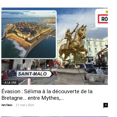
- A LA UNE
Évasion : Sélima à la découverte de la
Bretagne… entre Mythes,...
-
21 mars 2026
Aero News
0