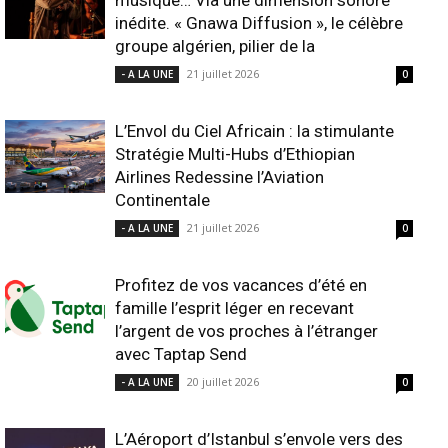
musique… Via une dimension sonore
inédite. « Gnawa Diffusion », le célèbre
groupe algérien, pilier de la
21 juillet 2026
- A LA UNE
0
L’Envol du Ciel Africain : la stimulante
Stratégie Multi-Hubs d’Ethiopian
Airlines Redessine l’Aviation
Continentale
21 juillet 2026
- A LA UNE
0
Profitez de vos vacances d’été en
famille l’esprit léger en recevant
l’argent de vos proches à l’étranger
avec Taptap Send
20 juillet 2026
- A LA UNE
0
L’Aéroport d’Istanbul s’envole vers des