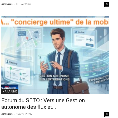
-
9 mai 2026
Aero News
0
- A LA UNE
Forum du SETO : Vers une Gestion
autonome des flux et...
-
9 avril 2026
Aero News
0