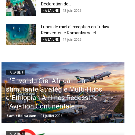
Déclaration de...
18 juin 2026
- A LA UNE
Lunes de miel d’exception en Türkiye :
Réinventer le Romantisme et...
17 juin 2026
- A LA UNE
- A LA UNE
Aéroports US : les États-Unis
injectent 870 millions de dollars
dans 339 projets, Los Angeles et
Miami en tête
Samir Belhassen
-
6 août 2026
- A LA UNE