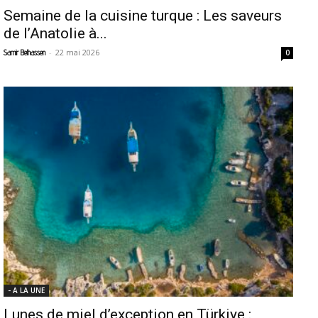
Semaine de la cuisine turque : Les saveurs
de l’Anatolie à...
-
22 mai 2026
Samir Belhassen
0
- A LA UNE
Lunes de miel d’exception en Türkiye :