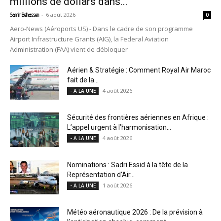
millions de dollars dans...
-
6 août 2026
Samir Belhassen
0
Aero-News (Aéroports US) - Dans le cadre de son programme
Airport Infrastructure Grants (AIG), la Federal Aviation
Administration (FAA) vient de débloquer
Aérien & Stratégie : Comment Royal Air Maroc
fait de la...
4 août 2026
- A LA UNE
Sécurité des frontières aériennes en Afrique :
L’appel urgent à l’harmonisation...
4 août 2026
- A LA UNE
Nominations : Sadri Essid à la tête de la
Représentation d’Air...
1 août 2026
- A LA UNE
Météo aéronautique 2026 : De la prévision à