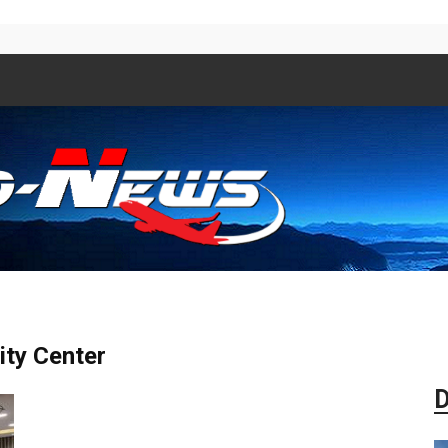
Aero
ity Center
D