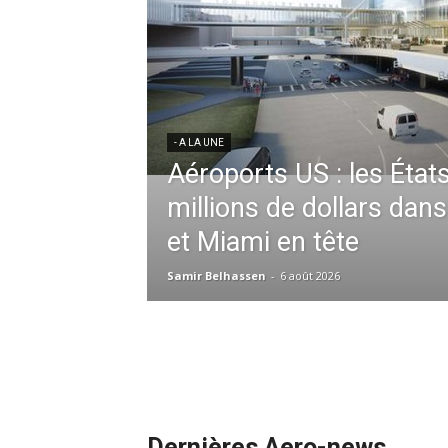
res aériennes en
ent à l’harmonisation
- A LA UNE
Météo aéronautique 2026
l’anticipation absolue,
ssid à la tête de la
redéfinit les opérations 
 France en Tunisie et
mmandes de la région
Samir Belhassen
-
24 juillet 2026
Dernières Aero-news