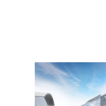
 Comment Royal Air
spora européenne le
de Casablanca