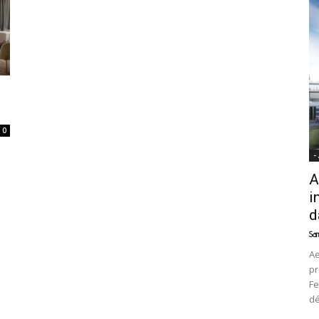
News
0
-
A
i
d
Sam
Ae
pr
Fe
d