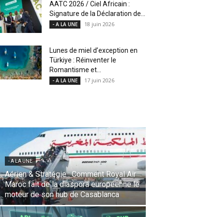
AATC 2026 / Ciel Africain :
Signature de la Déclaration de...
18 juin 2026
- A LA UNE
Lunes de miel d’exception en
Türkiye : Réinventer le
Romantisme et...
17 juin 2026
- A LA UNE
- A LA UNE
Une Révolution Stratégique à l’IATA :
Saadia Zahidi nommée Directrice
Générale