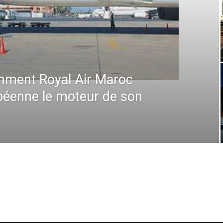
que à l’IATA : Saadia
ce Générale