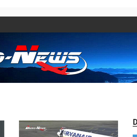
Aero
D