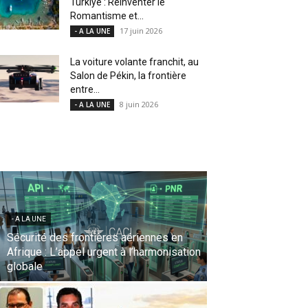
Türkiye : Réinventer le
Romantisme et...
17 juin 2026
- A LA UNE
La voiture volante franchit, au
Salon de Pékin, la frontière
entre...
8 juin 2026
- A LA UNE
- A LA UNE
Le Sentido Bellevue Park accueille le « 9-
Hands Dinner », une expérience
gastronomique internationale