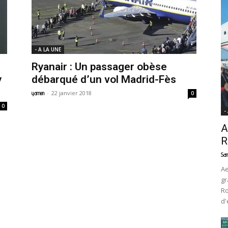
News
- A LA UNE
Ryanair : Un passager obèse
y
débarqué d’un vol Madrid-Fès
-
22 janvier 2018
yamen
0
0
-
A
R
Sam
Ae
gr
Ro
d'