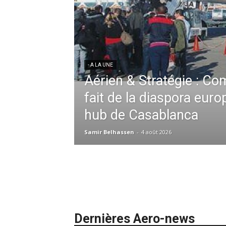
ssid à la tête de la
 France en Tunisie et
mmandes de la région
- A LA UNE
Une Révolution Stratégi
2026 : De la
Zahidi nommée Directri
ation absolue,
ie redéfinit les
Samir Belhassen
-
24 juillet 2026
iel et au sol
Dernières Aero-news