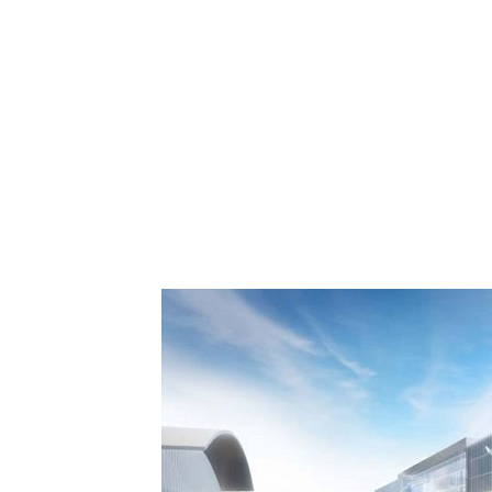
 Comment Royal Air
spora européenne le
de Casablanca