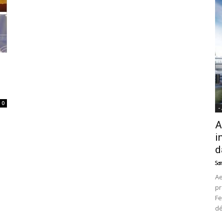
News
0
-
A
i
d
Sam
Ae
pr
Fe
d