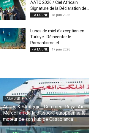
AATC 2026 / Ciel Africain :
Signature de la Déclaration de...
18 juin 2026
- A LA UNE
Lunes de miel d’exception en
Türkiye : Réinventer le
Romantisme et...
17 juin 2026
- A LA UNE
- A LA UNE
Une Révolution Stratégique à l’IATA :
Saadia Zahidi nommée Directrice
Générale