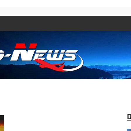
Aero
D