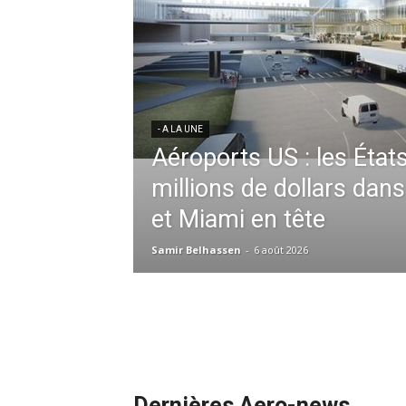
res aériennes en
ent à l’harmonisation
- A LA UNE
Météo aéronautique 2026
l’anticipation absolue,
ssid à la tête de la
redéfinit les opérations 
 France en Tunisie et
mmandes de la région
Samir Belhassen
-
24 juillet 2026
Dernières Aero-news